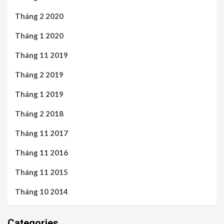
Tháng 2 2020
Tháng 1 2020
Tháng 11 2019
Tháng 2 2019
Tháng 1 2019
Tháng 2 2018
Tháng 11 2017
Tháng 11 2016
Tháng 11 2015
Tháng 10 2014
Categories