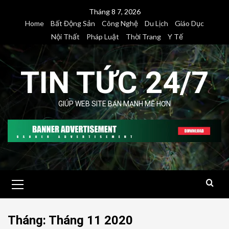
Skip
Tháng 8 7, 2026
to
Home
Bất Động Sản
Công Nghệ
Du Lịch
Giáo Dục
content
Nội Thất
Pháp Luật
Thời Trang
Y Tế
TIN TỨC 24/7
GIÚP WEB SITE BẠN MẠNH MẼ HƠN
Primary
Menu
Tháng:
Tháng 11 2020