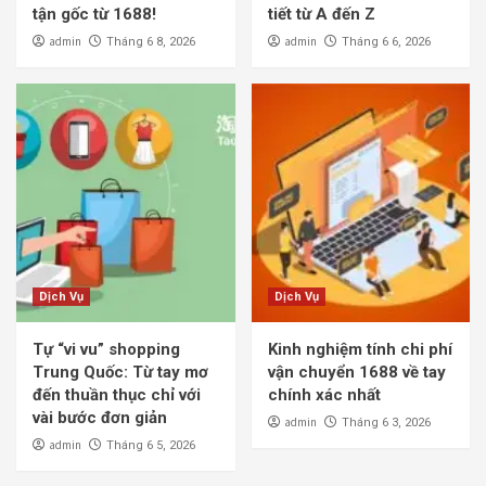
tận gốc từ 1688!
tiết từ A đến Z
admin
admin
Tháng 6 8, 2026
Tháng 6 6, 2026
Dịch Vụ
Dịch Vụ
Tự “vi vu” shopping
Kinh nghiệm tính chi phí
Trung Quốc: Từ tay mơ
vận chuyển 1688 về tay
đến thuần thục chỉ với
chính xác nhất
vài bước đơn giản
admin
Tháng 6 3, 2026
admin
Tháng 6 5, 2026