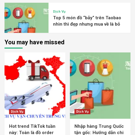
Dịch Vụ
Top 5 món đồ “bẫy” trên Taobao
nhìn thì đẹp nhưng mua về là bỏ
You may have missed
Dịch Vụ
Dịch Vụ
Hot trend TikTok tuần
Nhập hàng Trung Quốc
này: Toàn là đồ order
tận gốc: Hướng dẫn chi