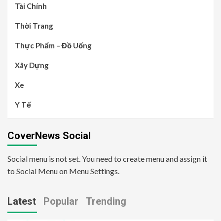
Tài Chính
Thời Trang
Thực Phẩm – Đồ Uống
Xây Dựng
Xe
Y Tế
CoverNews Social
Social menu is not set. You need to create menu and assign it
to Social Menu on Menu Settings.
Latest
Popular
Trending