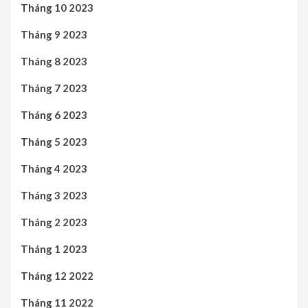
Tháng 10 2023
Tháng 9 2023
Tháng 8 2023
Tháng 7 2023
Tháng 6 2023
Tháng 5 2023
Tháng 4 2023
Tháng 3 2023
Tháng 2 2023
Tháng 1 2023
Tháng 12 2022
Tháng 11 2022