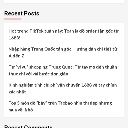
Recent Posts
Hot trend TikTok tuần này: Toàn là đồ order tận gốc từ
1688!
Nhập hàng Trung Quốc tận gốc: Hướng dẫn chi tiết từ
A đến Z
Tự “vi vu” shopping Trung Quốc: Từ tay mơ đến thuần
thục chỉ với vài bước đơn giản
Kinh nghiệm tính chi phí vận chuyển 1688 về tay chính
xác nhất
Top 5 món đồ “bẫy” trên Taobao nhìn thì đẹp nhưng
mua về là bỏ
Recent Comments