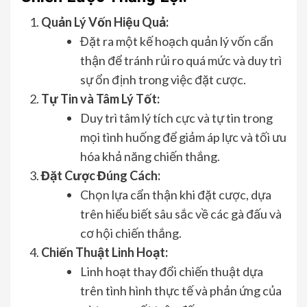
Quản Lý Vốn Hiệu Quả:
Đặt ra một kế hoạch quản lý vốn cẩn
thận để tránh rủi ro quá mức và duy trì
sự ổn định trong việc đặt cược.
Tự Tin và Tâm Lý Tốt:
Duy trì tâm lý tích cực và tự tin trong
mọi tình huống để giảm áp lực và tối ưu
hóa khả năng chiến thắng.
Đặt Cược Đúng Cách:
Chọn lựa cẩn thận khi đặt cược, dựa
trên hiểu biết sâu sắc về các gà đấu và
cơ hội chiến thắng.
Chiến Thuật Linh Hoạt:
Linh hoạt thay đổi chiến thuật dựa
trên tình hình thực tế và phản ứng của