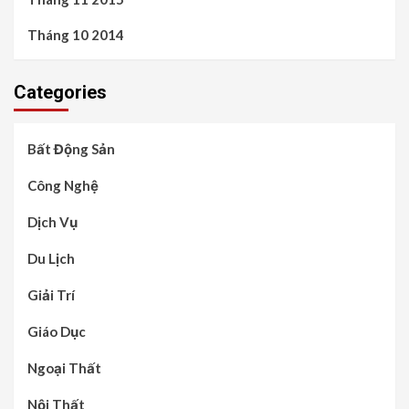
Tháng 10 2014
Categories
Bất Động Sản
Công Nghệ
Dịch Vụ
Du Lịch
Giải Trí
Giáo Dục
Ngoại Thất
Nội Thất