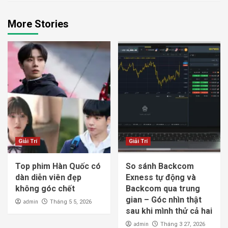
More Stories
Giải Trí
Giải Trí
Top phim Hàn Quốc có
So sánh Backcom
dàn diễn viên đẹp
Exness tự động và
không góc chết
Backcom qua trung
gian – Góc nhìn thật
admin
Tháng 5 5, 2026
sau khi mình thử cả hai
admin
Tháng 3 27, 2026