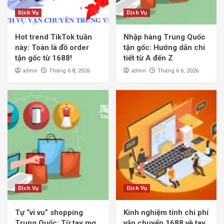
Dịch Vụ
Dịch Vụ
Hot trend TikTok tuần
Nhập hàng Trung Quốc
này: Toàn là đồ order
tận gốc: Hướng dẫn chi
tận gốc từ 1688!
tiết từ A đến Z
admin
admin
Tháng 6 8, 2026
Tháng 6 6, 2026
Dịch Vụ
Dịch Vụ
Tự “vi vu” shopping
Kinh nghiệm tính chi phí
Trung Quốc: Từ tay mơ
vận chuyển 1688 về tay