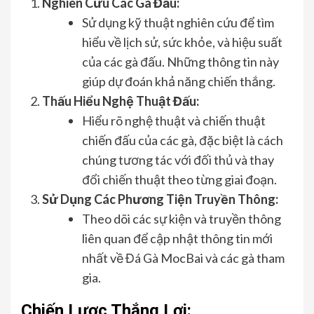
Nghiên Cứu Các Gà Đấu:
Sử dụng kỹ thuật nghiên cứu để tìm
hiểu về lịch sử, sức khỏe, và hiệu suất
của các gà đấu. Những thông tin này
giúp dự đoán khả năng chiến thắng.
Thấu Hiểu Nghệ Thuật Đấu:
Hiểu rõ nghệ thuật và chiến thuật
chiến đấu của các gà, đặc biệt là cách
chúng tương tác với đối thủ và thay
đổi chiến thuật theo từng giai đoạn.
Sử Dụng Các Phương Tiện Truyền Thông:
Theo dõi các sự kiện và truyền thông
liên quan để cập nhật thông tin mới
nhất về Đá Gà MocBai và các gà tham
gia.
Chiến Lược Thắng Lợi: