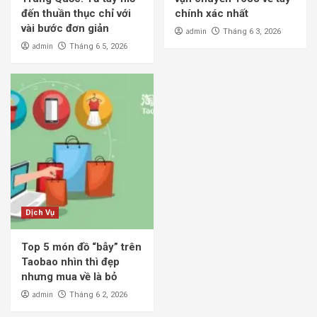
đến thuần thục chỉ với
chính xác nhất
vài bước đơn giản
admin
Tháng 6 3, 2026
admin
Tháng 6 5, 2026
Dịch Vụ
Top 5 món đồ “bẫy” trên
Taobao nhìn thì đẹp
nhưng mua về là bỏ
admin
Tháng 6 2, 2026