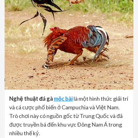
Nghệ thuật đá gà
mộc bài
là một hình thức giải trí
và cá cược phổ biến ở Campuchia và Việt Nam.
Trò chơi này có nguồn gốc từ Trung Quốc và đã
được truyền bá đến khu vực Đông Nam Á trong
nhiều thế kỷ.