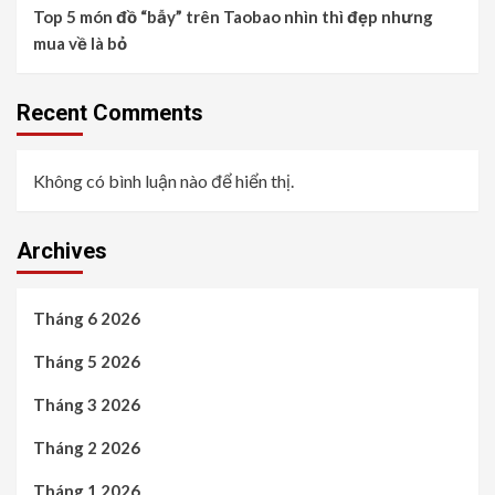
Top 5 món đồ “bẫy” trên Taobao nhìn thì đẹp nhưng
mua về là bỏ
Recent Comments
Không có bình luận nào để hiển thị.
Archives
Tháng 6 2026
Tháng 5 2026
Tháng 3 2026
Tháng 2 2026
Tháng 1 2026