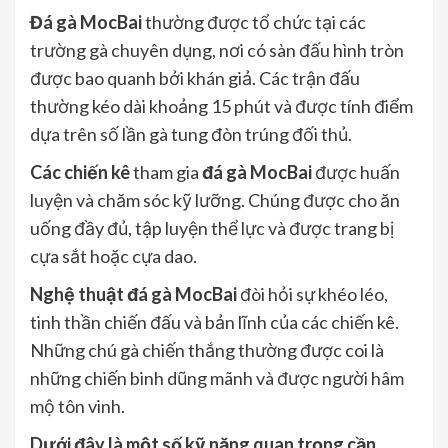
Đá gà MocBai
thường được tổ chức tại các
trường gà chuyên dụng, nơi có sàn đấu hình tròn
được bao quanh bởi khán giả. Các trận đấu
thường kéo dài khoảng 15 phút và được tính điểm
dựa trên số lần gà tung đòn trúng đối thủ.
Các chiến kê
tham gia
đá gà MocBai
được huấn
luyện và chăm sóc kỹ lưỡng. Chúng được cho ăn
uống đầy đủ, tập luyện thể lực và được trang bị
cựa sắt hoặc cựa dao.
Nghệ thuật đá gà MocBai
đòi hỏi sự khéo léo,
tinh thần chiến đấu và bản lĩnh của các chiến kê.
Những chú gà chiến thắng thường được coi là
những chiến binh dũng mãnh và được người hâm
mộ tôn vinh.
Dưới đây là một số kỹ năng quan trọng cần