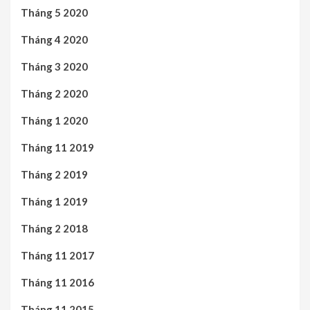
Tháng 5 2020
Tháng 4 2020
Tháng 3 2020
Tháng 2 2020
Tháng 1 2020
Tháng 11 2019
Tháng 2 2019
Tháng 1 2019
Tháng 2 2018
Tháng 11 2017
Tháng 11 2016
Tháng 11 2015