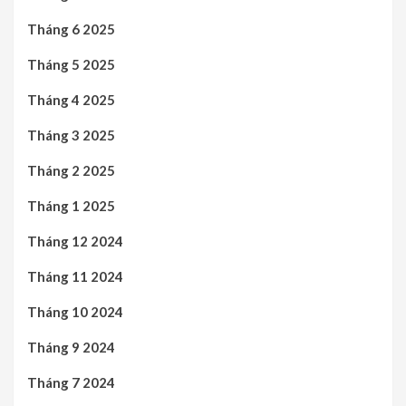
Tháng 6 2025
Tháng 5 2025
Tháng 4 2025
Tháng 3 2025
Tháng 2 2025
Tháng 1 2025
Tháng 12 2024
Tháng 11 2024
Tháng 10 2024
Tháng 9 2024
Tháng 7 2024