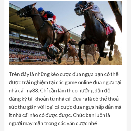
Trên đây là những kèo cược đua ngựa bạn có thể
được trải nghiệm tại các game online đua ngựa tại
nhà cái my88. Chỉ cần làm theo hướng dẫn để
đăng ký tài khoản từ nhà cái đưa ra là có thể thoả
sức thư giãn với loại cá cược đua ngựa hấp dẫn mà
ít nhà cái nào có được được. Chúc bạn luôn là
người may mắn trong các ván cược nhé!