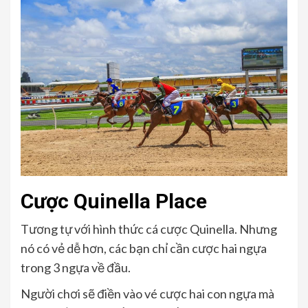
Cược Quinella Place
Tương tự với hình thức cá cược Quinella. Nhưng
nó có vẻ dễ hơn, các bạn chỉ cần cược hai ngựa
trong 3 ngựa về đầu.
Người chơi sẽ điền vào vé cược hai con ngựa mà