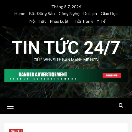
Skip
Tháng 8 7, 2026
to
Home
Bất Động Sản
Công Nghệ
Du Lịch
Giáo Dục
content
Nội Thất
Pháp Luật
Thời Trang
Y Tế
TIN TỨC 24/7
GIÚP WEB SITE BẠN MẠNH MẼ HƠN
Primary
Menu
Giải Trí