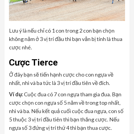
Lưu ý là nếu chỉ có 1 con trong 2 con bạn chọn
không nằm ở 3 vị trí đầu thì bạn vẫn bị tính là thua
cược nhé.
Cược Tierce
Ở đây bạn sẽ tiến hạnh cược cho con ngựa về
nhất, nhì và ba tức là 3 vị trí đầu tiên về đích.
Ví dụ:
Cuộc đua có 7 con ngựa tham gia đua. Bạn
cược chọn con ngựa số 5 nằm về trong top nhất,
nhì và ba. Nếu kết quả cuối cuộc đua ngựa, con số
5 thuộc 3 vị trí đầu tiên thì bạn thắng cược. Nếu
ngựa số 3 đứng vị trí thứ 4 thì bạn thua cược.