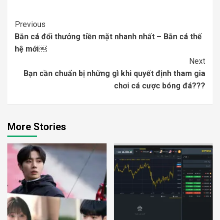
Continue
Previous
Bắn cá đổi thưởng tiền mặt nhanh nhất – Bắn cá thế
Reading
hệ mới￼
Next
Bạn cần chuẩn bị những gì khi quyết định tham gia
chơi cá cược bóng đá???
More Stories