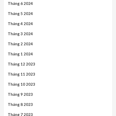
Tháng 6 2024
Tháng 5 2024
Tháng 4 2024
Tháng 3 2024
Tháng 2 2024
Tháng 1 2024
Tháng 12 2023
Tháng 11 2023
Tháng 10 2023
Tháng 9 2023
Tháng 8 2023
Tháng 7 2023