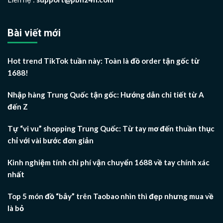
Bài viết mới
Hot trend TikTok tuần này: Toàn là đồ order tận gốc từ
1688!
Nhập hàng Trung Quốc tận gốc: Hướng dẫn chi tiết từ A
đến Z
Tự “vi vu” shopping Trung Quốc: Từ tay mơ đến thuần thục
chỉ với vài bước đơn giản
Kinh nghiệm tính chi phí vận chuyển 1688 về tay chính xác
nhất
Top 5 món đồ “bẫy” trên Taobao nhìn thì đẹp nhưng mua về
là bỏ