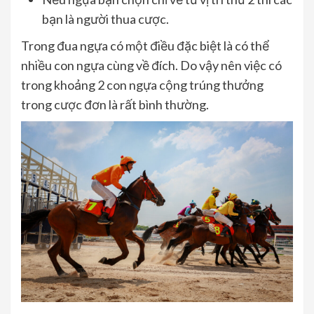
bạn là người thua cược.
Trong đua ngựa có một điều đặc biệt là có thể
nhiều con ngựa cùng về đích. Do vậy nên việc có
trong khoảng 2 con ngựa cộng trúng thưởng
trong cược đơn là rất bình thường.