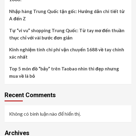
Nhập hàng Trung Quốc tận gốc: Hướng dẫn chi tiết từ
A đến Z
Tự “vi vu” shopping Trung Quốc: Từ tay mơ đến thuần
thục chỉ với vài bước đơn giản
Kinh nghiệm tính chi phí vận chuyển 1688 về tay chính
xác nhất
Top 5 món đồ “bẫy” trên Taobao nhìn thì đẹp nhưng
mua về là bỏ
Recent Comments
Không có bình luận nào để hiển thị.
Archives