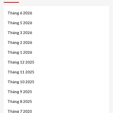
Tháng 6 2026
Tháng 5 2026
Tháng 3 2026
Tháng 2 2026
Tháng 1 2026
Tháng 12 2025
Tháng 11 2025
Tháng 10 2025
Tháng 9 2025
Tháng 8 2025
Tháng 7 2025