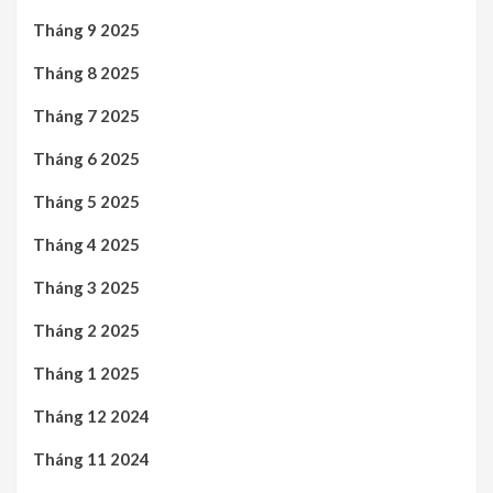
Tháng 9 2025
Tháng 8 2025
Tháng 7 2025
Tháng 6 2025
Tháng 5 2025
Tháng 4 2025
Tháng 3 2025
Tháng 2 2025
Tháng 1 2025
Tháng 12 2024
Tháng 11 2024