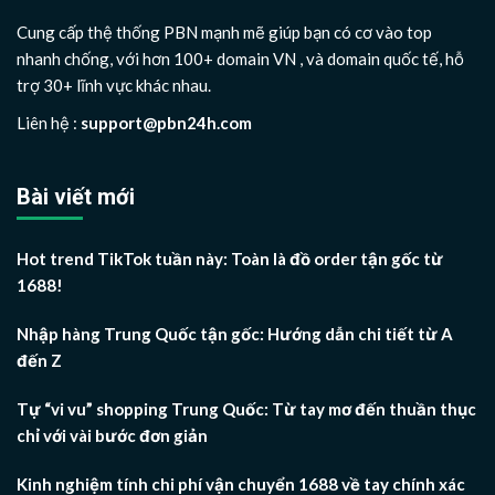
Cung cấp thệ thống PBN mạnh mẽ giúp bạn có cơ vào top
nhanh chống, với hơn 100+ domain VN , và domain quốc tế, hỗ
trợ 30+ lĩnh vực khác nhau.
Liên hệ :
support@pbn24h.com
Bài viết mới
Hot trend TikTok tuần này: Toàn là đồ order tận gốc từ
1688!
Nhập hàng Trung Quốc tận gốc: Hướng dẫn chi tiết từ A
đến Z
Tự “vi vu” shopping Trung Quốc: Từ tay mơ đến thuần thục
chỉ với vài bước đơn giản
Kinh nghiệm tính chi phí vận chuyển 1688 về tay chính xác