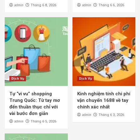
admin
admin
Tháng 6 8, 2026
Tháng 6 6, 2026
Dịch Vụ
Dịch Vụ
Tự “vi vu” shopping
Kinh nghiệm tính chi phí
Trung Quốc: Từ tay mơ
vận chuyển 1688 về tay
đến thuần thục chỉ với
chính xác nhất
vài bước đơn giản
admin
Tháng 6 3, 2026
admin
Tháng 6 5, 2026