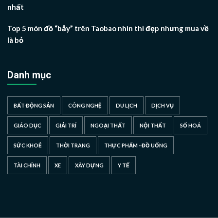
nhất
Top 5 món đồ “bẫy” trên Taobao nhìn thì đẹp nhưng mua về
là bỏ
Danh mục
BẤT ĐỘNG SẢN
CÔNG NGHỆ
DU LỊCH
DỊCH VỤ
GIÁO DỤC
GIẢI TRÍ
NGOẠI THẤT
NỘI THẤT
SỐ HOÁ
SỨC KHOẺ
THỜI TRANG
THỰC PHẨM - ĐỒ UỐNG
TÀI CHÍNH
XE
XÂY DỰNG
Y TẾ