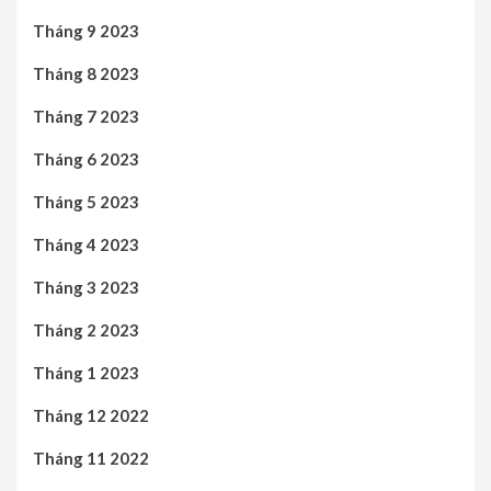
Tháng 9 2023
Tháng 8 2023
Tháng 7 2023
Tháng 6 2023
Tháng 5 2023
Tháng 4 2023
Tháng 3 2023
Tháng 2 2023
Tháng 1 2023
Tháng 12 2022
Tháng 11 2022