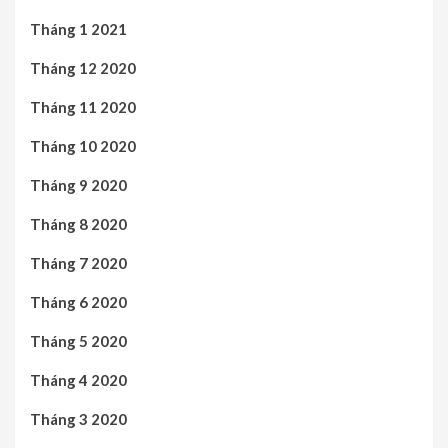
Tháng 1 2021
Tháng 12 2020
Tháng 11 2020
Tháng 10 2020
Tháng 9 2020
Tháng 8 2020
Tháng 7 2020
Tháng 6 2020
Tháng 5 2020
Tháng 4 2020
Tháng 3 2020