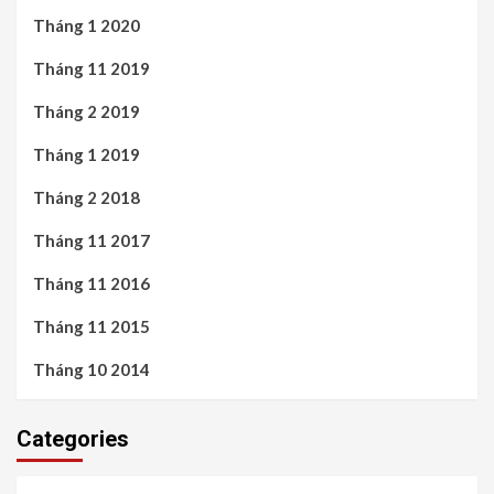
Tháng 1 2020
Tháng 11 2019
Tháng 2 2019
Tháng 1 2019
Tháng 2 2018
Tháng 11 2017
Tháng 11 2016
Tháng 11 2015
Tháng 10 2014
Categories