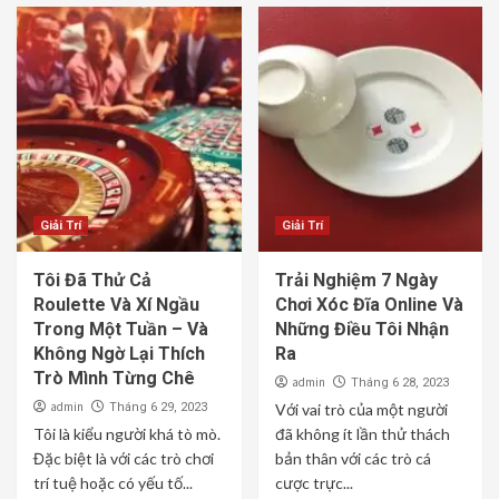
Giải Trí
Giải Trí
Tôi Đã Thử Cả
Trải Nghiệm 7 Ngày
Roulette Và Xí Ngầu
Chơi Xóc Đĩa Online Và
Trong Một Tuần – Và
Những Điều Tôi Nhận
Không Ngờ Lại Thích
Ra
Trò Mình Từng Chê
admin
Tháng 6 28, 2023
admin
Tháng 6 29, 2023
Với vai trò của một người
Tôi là kiểu người khá tò mò.
đã không ít lần thử thách
Đặc biệt là với các trò chơi
bản thân với các trò cá
trí tuệ hoặc có yếu tố...
cược trực...