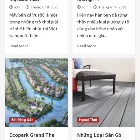
admin
admin
Tháng 6 18, 2023
Tháng 6 14, 2023
Máy bắn cá Vua88 là một
Hiện nay hẵn bạn đã từng
trong những trò chơi giải
thấy nhiều loại giường y tế
trí phổ biến nhất tại Việt
dùng cho bệnh nhân với
Nam, xuất hiện...
nhiều mức giá...
Read More
Read More
Bất Động Sản
Ngoại Thất
Ecopark Grand The
Những Loại Sàn Gỗ