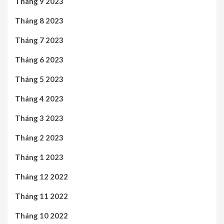
Tháng 9 2023
Tháng 8 2023
Tháng 7 2023
Tháng 6 2023
Tháng 5 2023
Tháng 4 2023
Tháng 3 2023
Tháng 2 2023
Tháng 1 2023
Tháng 12 2022
Tháng 11 2022
Tháng 10 2022