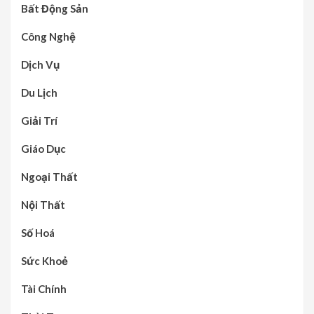
Bất Động Sản
Công Nghệ
Dịch Vụ
Du Lịch
Giải Trí
Giáo Dục
Ngoại Thất
Nội Thất
Số Hoá
Sức Khoẻ
Tài Chính