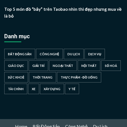
Top 5 món đồ “bẫy” trên Taobao nhìn thì đẹp nhưng mua về
là bỏ
Danh mục
BẤT ĐỘNG SẢN
CÔNG NGHỆ
DU LỊCH
DỊCH VỤ
GIÁO DỤC
GIẢI TRÍ
NGOẠI THẤT
NỘI THẤT
SỐ HOÁ
SỨC KHOẺ
THỜI TRANG
THỰC PHẨM - ĐỒ UỐNG
TÀI CHÍNH
XE
XÂY DỰNG
Y TẾ
Home
Bất Động Sản
Công Nghệ
Du Lịch