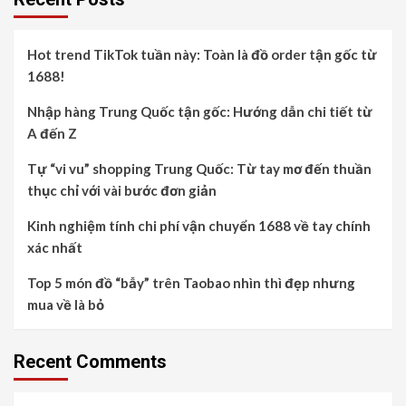
Hot trend TikTok tuần này: Toàn là đồ order tận gốc từ
1688!
Nhập hàng Trung Quốc tận gốc: Hướng dẫn chi tiết từ
A đến Z
Tự “vi vu” shopping Trung Quốc: Từ tay mơ đến thuần
thục chỉ với vài bước đơn giản
Kinh nghiệm tính chi phí vận chuyển 1688 về tay chính
xác nhất
Top 5 món đồ “bẫy” trên Taobao nhìn thì đẹp nhưng
mua về là bỏ
Recent Comments