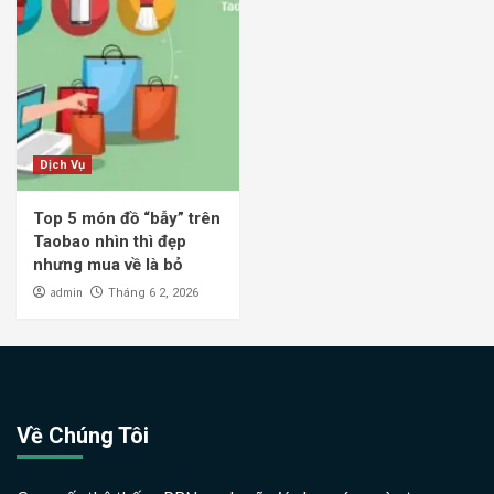
Dịch Vụ
Top 5 món đồ “bẫy” trên
Taobao nhìn thì đẹp
nhưng mua về là bỏ
admin
Tháng 6 2, 2026
Về Chúng Tôi