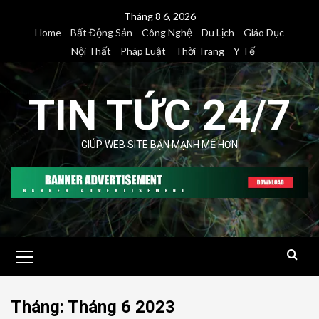
Skip
Tháng 8 6, 2026
to
Home
Bất Động Sản
Công Nghệ
Du Lịch
Giáo Dục
content
Nội Thất
Pháp Luật
Thời Trang
Y Tế
TIN TỨC 24/7
GIÚP WEB SITE BẠN MẠNH MẼ HƠN
Primary
Menu
Tháng:
Tháng 6 2023