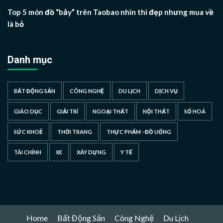
Top 5 món đồ “bẫy” trên Taobao nhìn thì đẹp nhưng mua về
là bỏ
Danh mục
BẤT ĐỘNG SẢN
CÔNG NGHỆ
DU LỊCH
DỊCH VỤ
GIÁO DỤC
GIẢI TRÍ
NGOẠI THẤT
NỘI THẤT
SỐ HOÁ
SỨC KHOẺ
THỜI TRANG
THỰC PHẨM - ĐỒ UỐNG
TÀI CHÍNH
XE
XÂY DỰNG
Y TẾ
Home
Bất Động Sản
Công Nghệ
Du Lịch