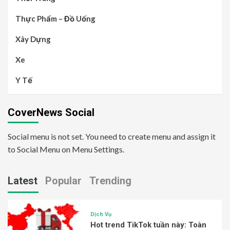
Thực Phẩm – Đồ Uống
Xây Dựng
Xe
Y Tế
CoverNews Social
Social menu is not set. You need to create menu and assign it
to Social Menu on Menu Settings.
Latest
Popular
Trending
Dịch Vụ
Hot trend TikTok tuần này: Toàn