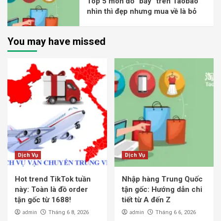
Top 5 món đồ “bẫy” trên Taobao
nhìn thì đẹp nhưng mua về là bỏ
You may have missed
Dịch Vụ
Dịch Vụ
Hot trend TikTok tuần
Nhập hàng Trung Quốc
này: Toàn là đồ order
tận gốc: Hướng dẫn chi
tận gốc từ 1688!
tiết từ A đến Z
admin
admin
Tháng 6 8, 2026
Tháng 6 6, 2026