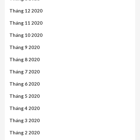
Tháng 12 2020
Tháng 11 2020
Tháng 10 2020
Tháng 9 2020
Tháng 8 2020
Tháng 7 2020
Tháng 6 2020
Tháng 5 2020
Tháng 4 2020
Tháng 3 2020
Tháng 2 2020