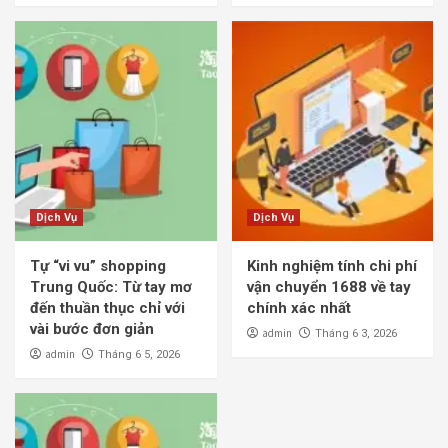
Dịch Vụ
Dịch Vụ
Tự “vi vu” shopping
Kinh nghiệm tính chi phí
Trung Quốc: Từ tay mơ
vận chuyển 1688 về tay
đến thuần thục chỉ với
chính xác nhất
vài bước đơn giản
admin
Tháng 6 3, 2026
admin
Tháng 6 5, 2026