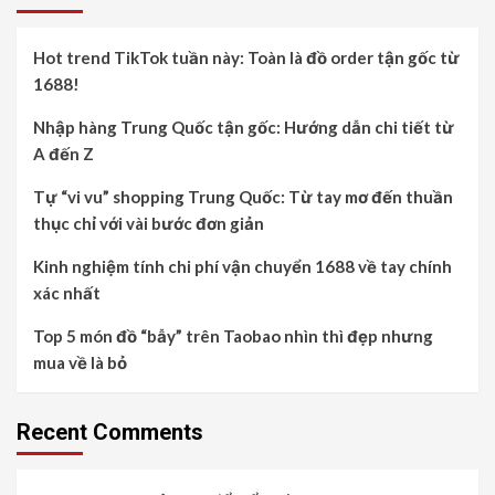
Hot trend TikTok tuần này: Toàn là đồ order tận gốc từ
1688!
Nhập hàng Trung Quốc tận gốc: Hướng dẫn chi tiết từ
A đến Z
Tự “vi vu” shopping Trung Quốc: Từ tay mơ đến thuần
thục chỉ với vài bước đơn giản
Kinh nghiệm tính chi phí vận chuyển 1688 về tay chính
xác nhất
Top 5 món đồ “bẫy” trên Taobao nhìn thì đẹp nhưng
mua về là bỏ
Recent Comments