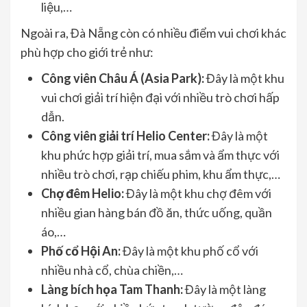
liệu,…
Ngoài ra, Đà Nẵng còn có nhiều điểm vui chơi khác
phù hợp cho giới trẻ như:
Công viên Châu Á (Asia Park):
Đây là một khu
vui chơi giải trí hiện đại với nhiều trò chơi hấp
dẫn.
Công viên giải trí Helio Center:
Đây là một
khu phức hợp giải trí, mua sắm và ẩm thực với
nhiều trò chơi, rạp chiếu phim, khu ẩm thực,…
Chợ đêm Helio:
Đây là một khu chợ đêm với
nhiều gian hàng bán đồ ăn, thức uống, quần
áo,…
Phố cổ Hội An:
Đây là một khu phố cổ với
nhiều nhà cổ, chùa chiền,…
Làng bích họa Tam Thanh:
Đây là một làng