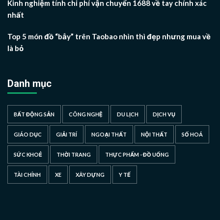
Kinh nghiệm tính chi phí vận chuyển 1688 về tay chính xác
nhất
Top 5 món đồ “bẫy” trên Taobao nhìn thì đẹp nhưng mua về
là bỏ
Danh mục
BẤT ĐỘNG SẢN
CÔNG NGHỆ
DU LỊCH
DỊCH VỤ
GIÁO DỤC
GIẢI TRÍ
NGOẠI THẤT
NỘI THẤT
SỐ HOÁ
SỨC KHOẺ
THỜI TRANG
THỰC PHẨM - ĐỒ UỐNG
TÀI CHÍNH
XE
XÂY DỰNG
Y TẾ