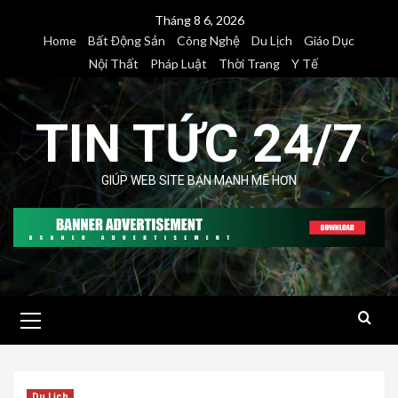
Skip
Tháng 8 6, 2026
to
Home
Bất Động Sản
Công Nghệ
Du Lịch
Giáo Dục
content
Nội Thất
Pháp Luật
Thời Trang
Y Tế
TIN TỨC 24/7
GIÚP WEB SITE BẠN MẠNH MẼ HƠN
Primary
Menu
Du Lịch