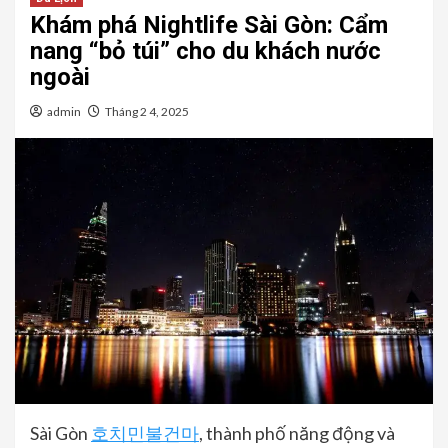
Khám phá Nightlife Sài Gòn: Cẩm
nang “bỏ túi” cho du khách nước
ngoài
admin
Tháng 2 4, 2025
Sài Gòn
호치민불건마
, thành phố năng động và