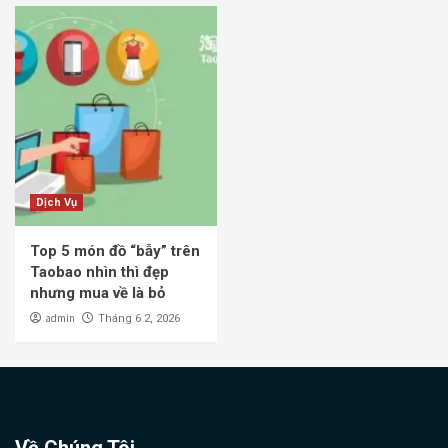
Dịch Vụ
Top 5 món đồ “bẫy” trên
Taobao nhìn thì đẹp
nhưng mua về là bỏ
admin
Tháng 6 2, 2026