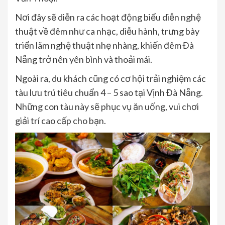
Nơi đây sẽ diễn ra các hoạt động biểu diễn nghệ
thuật về đêm như ca nhạc, diễu hành, trưng bày
triển lãm nghệ thuật nhẹ nhàng, khiến đêm Đà
Nẵng trở nên yên bình và thoải mái.
Ngoài ra, du khách cũng có cơ hội trải nghiệm các
tàu lưu trú tiêu chuẩn 4 – 5 sao tại Vịnh Đà Nẵng.
Những con tàu này sẽ phục vụ ăn uống, vui chơi
giải trí cao cấp cho bạn.