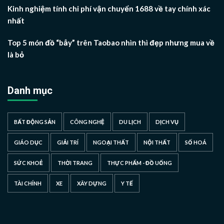
Kinh nghiệm tính chi phí vận chuyển 1688 về tay chính xác
nhất
Top 5 món đồ “bẫy” trên Taobao nhìn thì đẹp nhưng mua về
là bỏ
Danh mục
BẤT ĐỘNG SẢN
CÔNG NGHỆ
DU LỊCH
DỊCH VỤ
GIÁO DỤC
GIẢI TRÍ
NGOẠI THẤT
NỘI THẤT
SỐ HOÁ
SỨC KHOẺ
THỜI TRANG
THỰC PHẨM - ĐỒ UỐNG
TÀI CHÍNH
XE
XÂY DỰNG
Y TẾ