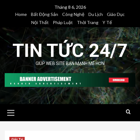
Skip
Tháng 8 6, 2026
to
Home
Bất Động Sản
Công Nghệ
Du Lịch
Giáo Dục
content
Nội Thất
Pháp Luật
Thời Trang
Y Tế
TIN TỨC 24/7
GIÚP WEB SITE BẠN MẠNH MẼ HƠN
Primary
Menu
Giải Trí