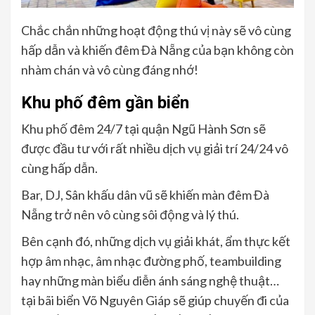
Chắc chắn những hoạt động thú vị này sẽ vô cùng
hấp dẫn và khiến đêm Đà Nẵng của bạn không còn
nhàm chán và vô cùng đáng nhớ!
Khu phố đêm gần biển
Khu phố đêm 24/7 tại quận Ngũ Hành Sơn sẽ
được đầu tư với rất nhiều dịch vụ giải trí 24/24 vô
cùng hấp dẫn.
Bar, DJ, Sân khấu dân vũ sẽ khiến màn đêm Đà
Nẵng trở nên vô cùng sôi động và lý thú.
Bên cạnh đó, những dịch vụ giải khát, ẩm thực kết
hợp âm nhạc, âm nhạc đường phố, teambuilding
hay những màn biểu diễn ánh sáng nghệ thuật…
tại bãi biển Võ Nguyên Giáp sẽ giúp chuyến đi của