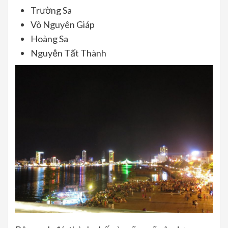
Trường Sa
Võ Nguyên Giáp
Hoàng Sa
Nguyễn Tất Thành