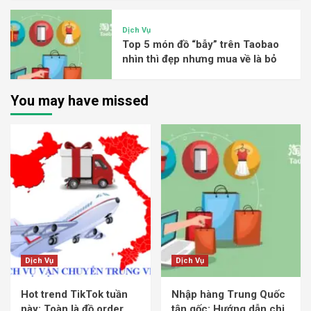
Dịch Vụ
Top 5 món đồ “bẫy” trên Taobao
nhìn thì đẹp nhưng mua về là bỏ
You may have missed
Dịch Vụ
Dịch Vụ
Hot trend TikTok tuần
Nhập hàng Trung Quốc
này: Toàn là đồ order
tận gốc: Hướng dẫn chi