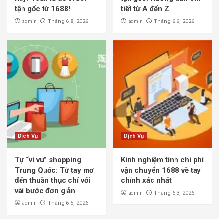
tận gốc từ 1688!
tiết từ A đến Z
admin
admin
Tháng 6 8, 2026
Tháng 6 6, 2026
Dịch Vụ
Dịch Vụ
Tự “vi vu” shopping
Kinh nghiệm tính chi phí
Trung Quốc: Từ tay mơ
vận chuyển 1688 về tay
đến thuần thục chỉ với
chính xác nhất
vài bước đơn giản
admin
Tháng 6 3, 2026
admin
Tháng 6 5, 2026