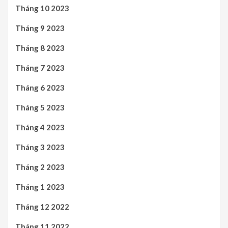
Tháng 10 2023
Tháng 9 2023
Tháng 8 2023
Tháng 7 2023
Tháng 6 2023
Tháng 5 2023
Tháng 4 2023
Tháng 3 2023
Tháng 2 2023
Tháng 1 2023
Tháng 12 2022
Tháng 11 2022