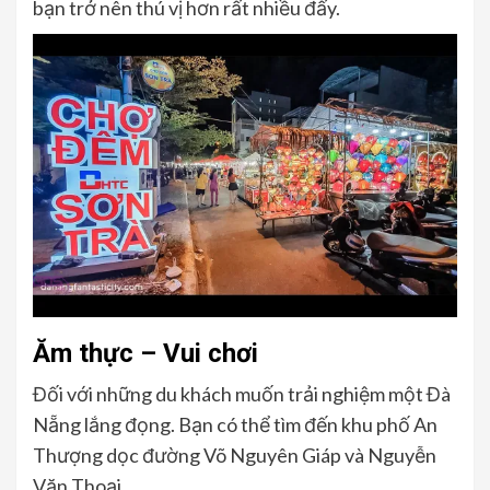
bạn trở nên thú vị hơn rất nhiều đấy.
Ăm thực – Vui chơi
Đối với những du khách muốn trải nghiệm một Đà
Nẵng lắng đọng. Bạn có thể tìm đến khu phố An
Thượng dọc đường Võ Nguyên Giáp và Nguyễn
Văn Thoại.