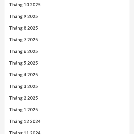
Tháng 10 2025
Tháng 9 2025
Tháng 8 2025
Tháng 7 2025
Tháng 6 2025
Tháng 5 2025
Tháng 4 2025
Tháng 3 2025
Tháng 2 2025
Tháng 1 2025
Tháng 12 2024
Tháng 11 2024