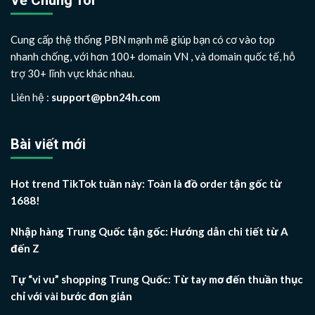
Về Chúng Tôi
Cung cấp thệ thống PBN mạnh mẽ giúp bạn có cơ vào top
nhanh chống, với hơn 100+ domain VN , và domain quốc tế, hỗ
trợ 30+ lĩnh vực khác nhau.
Liên hệ :
support@pbn24h.com
Bài viết mới
Hot trend TikTok tuần này: Toàn là đồ order tận gốc từ
1688!
Nhập hàng Trung Quốc tận gốc: Hướng dẫn chi tiết từ A
đến Z
Tự “vi vu” shopping Trung Quốc: Từ tay mơ đến thuần thục
chỉ với vài bước đơn giản