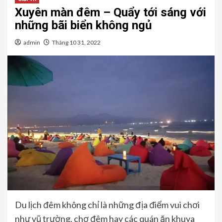
Xuyên màn đêm – Quẩy tới sáng với
những bãi biển không ngủ
admin
Tháng 10 31, 2022
Du lịch đêm không chỉ là những địa điểm vui chơi
như vũ trường, chợ đêm hay các quán ăn khuya