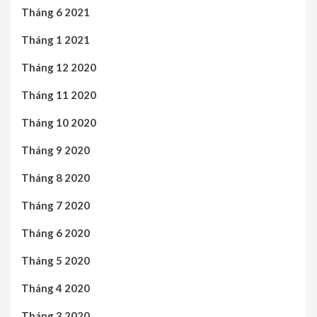
Tháng 6 2021
Tháng 1 2021
Tháng 12 2020
Tháng 11 2020
Tháng 10 2020
Tháng 9 2020
Tháng 8 2020
Tháng 7 2020
Tháng 6 2020
Tháng 5 2020
Tháng 4 2020
Tháng 3 2020