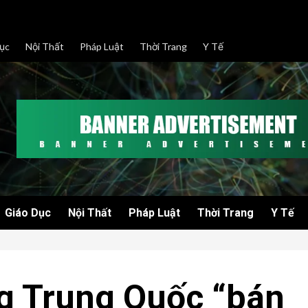
ục
Nội Thất
Pháp Luật
Thời Trang
Y Tế
Giáo Dục
Nội Thất
Pháp Luật
Thời Trang
Y Tế
g Trung Quốc “bán