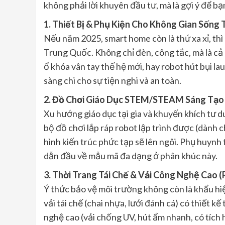
không phải lời khuyên đầu tư, mà là gợi ý để b
1. Thiết Bị & Phụ Kiện Cho Không Gian Sống
Nếu năm 2025, smart home còn là thứ xa xỉ, thì
Trung Quốc. Không chỉ đèn, công tắc, mà là cả
ổ khóa vân tay thế hệ mới, hay robot hút bụi la
sàng chi cho sự tiện nghi và an toàn.
2. Đồ Chơi Giáo Dục STEM/STEAM Sáng Tạo
Xu hướng giáo dục tại gia và khuyến khích tư d
bộ đồ chơi lắp ráp robot lập trình được (dành c
hình kiến trúc phức tạp sẽ lên ngôi. Phụ huyn
dẫn đầu về mẫu mã đa dạng ở phân khúc này.
3. Thời Trang Tái Chế & Vải Công Nghệ Cao 
Ý thức bảo vệ môi trường không còn là khẩu hiệ
vải tái chế (chai nhựa, lưới đánh cá) có thiết 
nghệ cao (vải chống UV, hút ẩm nhanh, có tích