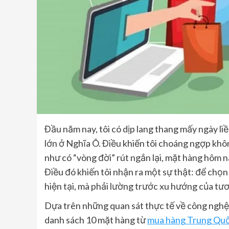
Đầu năm nay, tôi có dịp lang thang mấy ngày 
lớn ở Nghĩa Ô. Điều khiến tôi choáng ngợp khôn
như có “vòng đời” rút ngắn lại, mặt hàng hôm na
Điều đó khiến tôi nhận ra một sự thật: để chọn
hiện tại, mà phải lường trước xu hướng của tươ
Dựa trên những quan sát thực tế về công nghệ, l
danh sách 10 mặt hàng từ
mua hàng Trung Qu