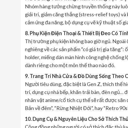
Nhóm hàng tưởng chừng truyền thống này luôn 
giải trí, giảm căng thẳng (stress-relief toys) v
cảm ứng đa năng, bộ dụng cụ vẽ kỹ thuật số giá 
8. Phụ Kiện Điện Thoại & Thiết Bị Đeo Có Tí
Thị trường phụ kiện không bao giờ ngủ. Ngoài 
nghiêng về các sản phẩm “có giá trị gia tăng”: 
holder, miếng dán màn hình công nghệ chống lộ
dành riêng cho một môn thể thao nào đó.
9. Trang Trí Nhà Cửa & Đồ Dùng Sống Theo C
Người tiêu dùng, đặc biệt là Gen Z, thích thể h
trí, dụng cụ nhà bếp, khăn trải bàn, đèn ngủ…
nhân vật anime/cổ tích cụ thể sẽ rất được săn
Bản về đêm”, “Rừng Nhiệt Đới”, hay “Retro 90s”
10. Dụng Cụ & Nguyên Liệu Cho Sở Thích T
Cộng đồng những người có sở thích đặc thù luô