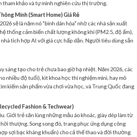
ạn tham khảo và tự mình nghiên cứu thị trường.
 Thông Minh (Smart Home) Giá Rẻ
 2026 sẽ là năm nó “bình dân hóa” nhờ các nhà sản xuất
 hệ thống cảm biến chất lượng không khí (PM2.5, độ ẩm),
u nhà tích hợp AI với giá cực hấp dẫn. Người tiêu dùng sẵn
uy sáng tạo cho trẻ chưa bao giờ hạ nhiệt. Năm 2026, các
ho nhiều độ tuổi), kit khoa học thí nghiệm mini, hay mô
h tìm kiếm sản phẩm vừa chơi vừa học, và Trung Quốc đang
(Recycled Fashion & Techwear)
u. Giới trẻ săn lùng những mẫu áo khoác, giày dép làm từ
kế thời thượng. Song song đó, trang phục ứng dụng công
 hợp sợi bạc kháng khuẩn) cho cả thể thao và đời thường