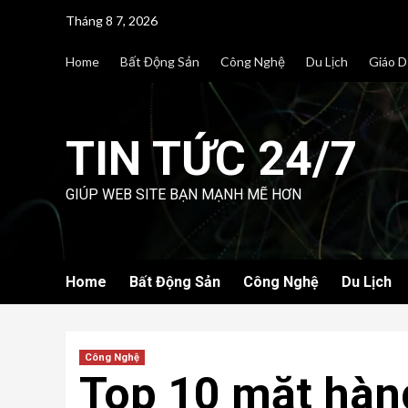
Skip
Tháng 8 7, 2026
to
content
Home
Bất Động Sản
Công Nghệ
Du Lịch
Giáo D
TIN TỨC 24/7
GIÚP WEB SITE BẠN MẠNH MẼ HƠN
Home
Bất Động Sản
Công Nghệ
Du Lịch
Công Nghệ
Top 10 mặt hàn