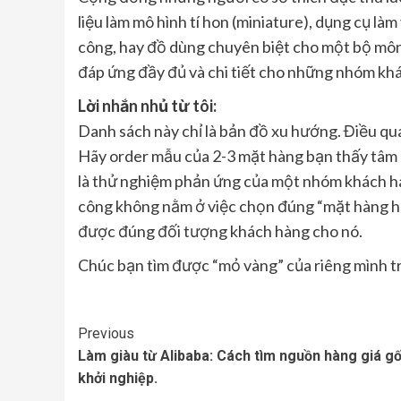
liệu làm mô hình tí hon (miniature), dụng cụ là
công, hay đồ dùng chuyên biệt cho một bộ mô
đáp ứng đầy đủ và chi tiết cho những nhóm khá
Lời nhắn nhủ từ tôi:
Danh sách này chỉ là bản đồ xu hướng. Điều qu
Hãy order mẫu của 2-3 mặt hàng bạn thấy tâm 
là thử nghiệm phản ứng của một nhóm khách hà
công không nằm ở việc chọn đúng “mặt hàng hot
được đúng đối tượng khách hàng cho nó.
Chúc bạn tìm được “mỏ vàng” của riêng mình 
Continue
Previous
Làm giàu từ Alibaba: Cách tìm nguồn hàng giá g
Reading
khởi nghiệp.