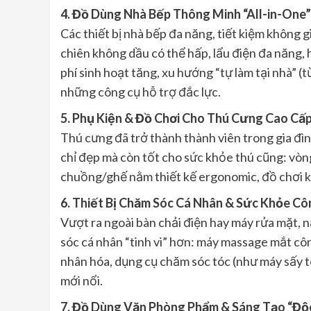
4. Đồ Dùng Nhà Bếp Thông Minh “All-in-One” 
Các thiết bị nhà bếp đa năng, tiết kiệm không gi
chiên không dầu có thể hấp, lẩu điện đa năng, 
phí sinh hoạt tăng, xu hướng “tự làm tại nhà” (
những công cụ hỗ trợ đắc lực.
5. Phụ Kiện & Đồ Chơi Cho Thú Cưng Cao Cấ
Thú cưng đã trở thành thành viên trong gia đ
chỉ đẹp mà còn tốt cho sức khỏe thú cũng: vòn
chuồng/ghế nằm thiết kế ergonomic, đồ chơi kí
6. Thiết Bị Chăm Sóc Cá Nhân & Sức Khỏe C
Vượt ra ngoài bàn chải điện hay máy rửa mặt, 
sóc cá nhân “tinh vi” hơn: máy massage mắt công
nhân hóa, dụng cụ chăm sóc tóc (như máy sấy t
mới nổi.
7. Đồ Dùng Văn Phòng Phẩm & Sáng Tạo “Độ