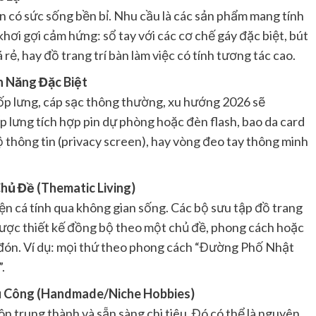
có sức sống bền bỉ. Nhu cầu là các sản phẩm mang tính
à khơi gợi cảm hứng: sổ tay với các cơ chế gáy đặc biệt, bút
rẻ, hay đồ trang trí bàn làm việc có tính tương tác cao.
nh Năng Đặc Biệt
ốp lưng, cáp sạc thông thường, xu hướng 2026 sẽ
ốp lưng tích hợp pin dự phòng hoặc đèn flash, bao da card
 thông tin (privacy screen), hay vòng đeo tay thông minh
hủ Đề (Thematic Living)
iện cá tính qua không gian sống. Các bộ sưu tập đồ trang
 được thiết kế đồng bộ theo một chủ đề, phong cách hoặc
 đón. Ví dụ: mọi thứ theo phong cách “Đường Phố Nhật
.
hủ Công (Handmade/Niche Hobbies)
n trung thành và sẵn sàng chi tiêu. Đó có thể là nguyên