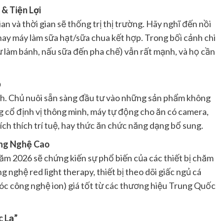
& Tiện Lợi
an và thời gian sẽ thống trị thị trường. Hãy nghĩ đến nồi
hay máy làm sữa hạt/sữa chua kết hợp. Trong bối cảnh chi
từ làm bánh, nấu sữa đến pha chế) vẫn rất mạnh, và họ cần
p
ình. Chủ nuôi sẵn sàng đầu tư vào những sản phẩm không
g cổ định vị thông minh, máy tự động cho ăn có camera,
ch thích trí tuệ, hay thức ăn chức năng dạng bổ sung.
ông Nghệ Cao
năm 2026 sẽ chứng kiến sự phổ biến của các thiết bị chăm
 nghệ red light therapy, thiết bị theo dõi giấc ngủ cá
óc công nghệ ion) giá tốt từ các thương hiệu Trung Quốc
c Lạ”