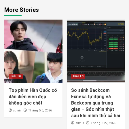
More Stories
Giải Trí
Giải Trí
Top phim Hàn Quốc có
So sánh Backcom
dàn diễn viên đẹp
Exness tự động và
không góc chết
Backcom qua trung
gian – Góc nhìn thật
admin
Tháng 5 5, 2026
sau khi mình thử cả hai
admin
Tháng 3 27, 2026