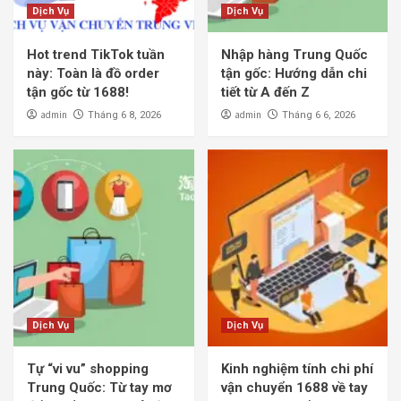
Dịch Vụ
Dịch Vụ
Hot trend TikTok tuần
Nhập hàng Trung Quốc
này: Toàn là đồ order
tận gốc: Hướng dẫn chi
tận gốc từ 1688!
tiết từ A đến Z
admin
admin
Tháng 6 8, 2026
Tháng 6 6, 2026
Dịch Vụ
Dịch Vụ
Tự “vi vu” shopping
Kinh nghiệm tính chi phí
Trung Quốc: Từ tay mơ
vận chuyển 1688 về tay