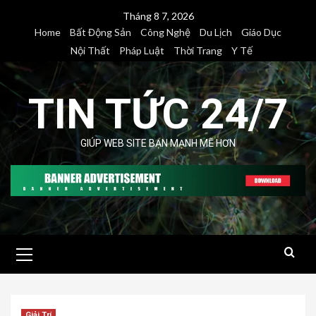
Skip
Tháng 8 7, 2026
to
Home
Bất Động Sản
Công Nghệ
Du Lịch
Giáo Dục
content
Nội Thất
Pháp Luật
Thời Trang
Y Tế
TIN TỨC 24/7
GIÚP WEB SITE BẠN MẠNH MẼ HƠN
Primary
Menu
Giải Trí