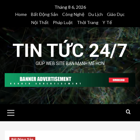
Skip
Tháng 8 6, 2026
to
Home
Bất Động Sản
Công Nghệ
Du Lịch
Giáo Dục
content
Nội Thất
Pháp Luật
Thời Trang
Y Tế
TIN TỨC 24/7
GIÚP WEB SITE BẠN MẠNH MẼ HƠN
Primary
Menu
Bất Động Sản