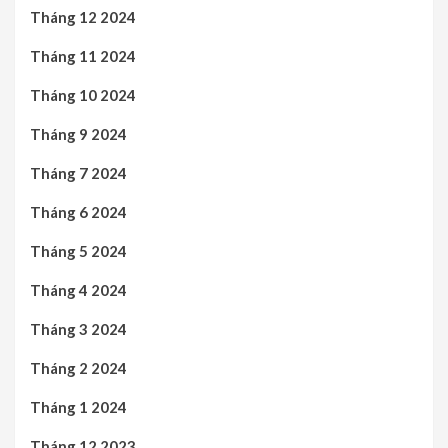
Tháng 12 2024
Tháng 11 2024
Tháng 10 2024
Tháng 9 2024
Tháng 7 2024
Tháng 6 2024
Tháng 5 2024
Tháng 4 2024
Tháng 3 2024
Tháng 2 2024
Tháng 1 2024
Tháng 12 2023