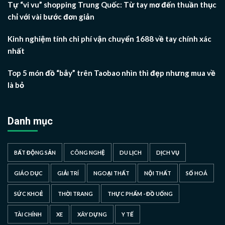
Tự “vi vu” shopping Trung Quốc: Từ tay mơ đến thuần thục
chỉ với vài bước đơn giản
Kinh nghiệm tính chi phí vận chuyển 1688 về tay chính xác
nhất
Top 5 món đồ “bẫy” trên Taobao nhìn thì đẹp nhưng mua về
là bỏ
Danh mục
BẤT ĐỘNG SẢN
CÔNG NGHỆ
DU LỊCH
DỊCH VỤ
GIÁO DỤC
GIẢI TRÍ
NGOẠI THẤT
NỘI THẤT
SỐ HOÁ
SỨC KHOẺ
THỜI TRANG
THỰC PHẨM - ĐỒ UỐNG
TÀI CHÍNH
XE
XÂY DỰNG
Y TẾ