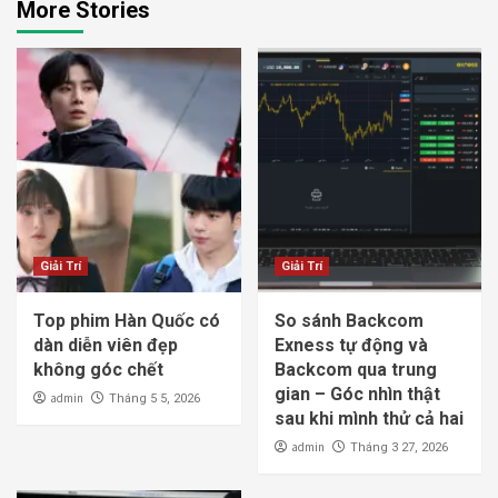
More Stories
Giải Trí
Giải Trí
Top phim Hàn Quốc có
So sánh Backcom
dàn diễn viên đẹp
Exness tự động và
không góc chết
Backcom qua trung
gian – Góc nhìn thật
admin
Tháng 5 5, 2026
sau khi mình thử cả hai
admin
Tháng 3 27, 2026