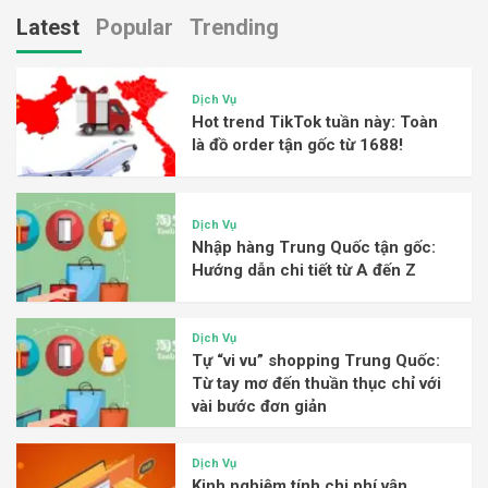
Latest
Popular
Trending
Dịch Vụ
Hot trend TikTok tuần này: Toàn
là đồ order tận gốc từ 1688!
Dịch Vụ
Nhập hàng Trung Quốc tận gốc:
Hướng dẫn chi tiết từ A đến Z
Dịch Vụ
Tự “vi vu” shopping Trung Quốc:
Từ tay mơ đến thuần thục chỉ với
vài bước đơn giản
Dịch Vụ
Kinh nghiệm tính chi phí vận