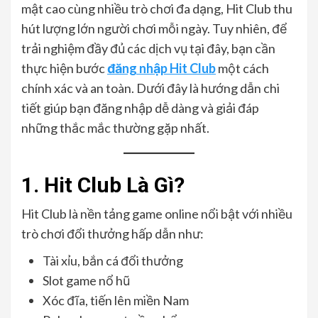
mật cao cùng nhiều trò chơi đa dạng, Hit Club thu
hút lượng lớn người chơi mỗi ngày. Tuy nhiên, để
trải nghiệm đầy đủ các dịch vụ tại đây, bạn cần
thực hiện bước
đăng nhập Hit Club
một cách
chính xác và an toàn. Dưới đây là hướng dẫn chi
tiết giúp bạn đăng nhập dễ dàng và giải đáp
những thắc mắc thường gặp nhất.
1. Hit Club Là Gì?
Hit Club là nền tảng game online nổi bật với nhiều
trò chơi đổi thưởng hấp dẫn như:
Tài xỉu, bắn cá đổi thưởng
Slot game nổ hũ
Xóc đĩa, tiến lên miền Nam