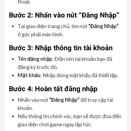
thoại.
Bước 2: Nhấn vào nút “Đăng Nhập”
Tại giao diện trang chủ, tìm nút
“Đăng Nhập”
ở góc phải màn hình.
Bước 3: Nhập thông tin tài khoản
Tên đăng nhập
: Điền tên tài khoản bạn đã
đăng ký trước đó.
Mật khẩu
: Nhập đúng mật khẩu đã thiết lập.
Bước 4: Hoàn tất đăng nhập
Nhấn vào nút
“Đăng Nhập”
để truy cập tài
khoản.
Nếu thông tin chính xác, bạn sẽ được đưa đến
giao diện chơi game ngay lập tức.