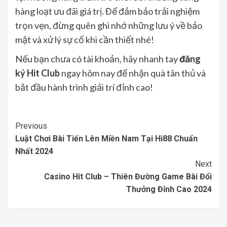
hàng loạt ưu đãi giá trị. Để đảm bảo trải nghiệm
trọn vẹn, đừng quên ghi nhớ những lưu ý về bảo
mật và xử lý sự cố khi cần thiết nhé!
Nếu bạn chưa có tài khoản, hãy nhanh tay
đăng
ký Hit Club
ngay hôm nay để nhận quà tân thủ và
bắt đầu hành trình giải trí đỉnh cao!
Continue
Previous
Luật Chơi Bài Tiến Lên Miền Nam Tại Hi88 Chuẩn
Reading
Nhất 2024
Next
Casino Hit Club – Thiên Đường Game Bài Đổi
Thưởng Đỉnh Cao 2024