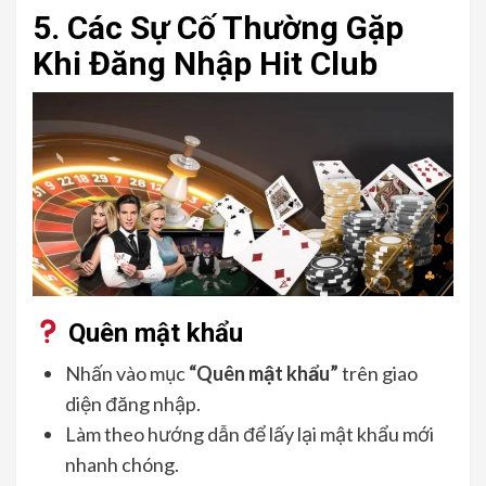
5. Các Sự Cố Thường Gặp
Khi Đăng Nhập Hit Club
Quên mật khẩu
Nhấn vào mục
“Quên mật khẩu”
trên giao
diện đăng nhập.
Làm theo hướng dẫn để lấy lại mật khẩu mới
nhanh chóng.