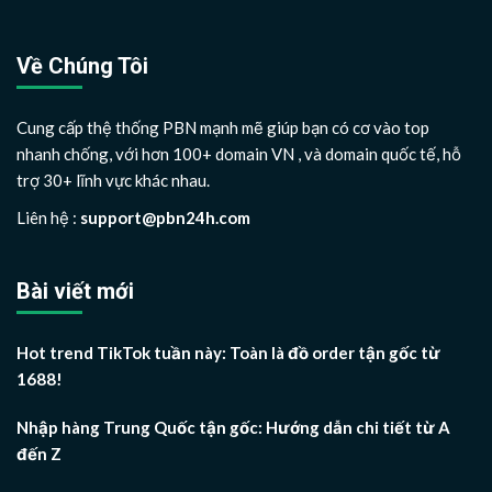
Về Chúng Tôi
Cung cấp thệ thống PBN mạnh mẽ giúp bạn có cơ vào top
nhanh chống, với hơn 100+ domain VN , và domain quốc tế, hỗ
trợ 30+ lĩnh vực khác nhau.
Liên hệ :
support@pbn24h.com
Bài viết mới
Hot trend TikTok tuần này: Toàn là đồ order tận gốc từ
1688!
Nhập hàng Trung Quốc tận gốc: Hướng dẫn chi tiết từ A
đến Z