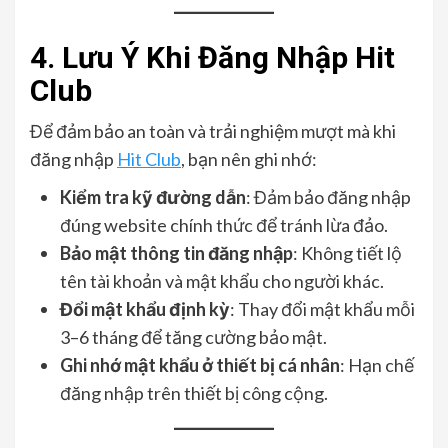
4. Lưu Ý Khi Đăng Nhập Hit
Club
Để đảm bảo an toàn và trải nghiệm mượt mà khi
đăng nhập
Hit Club
, bạn nên ghi nhớ:
Kiểm tra kỹ đường dẫn
: Đảm bảo đăng nhập
đúng website chính thức để tránh lừa đảo.
Bảo mật thông tin đăng nhập
: Không tiết lộ
tên tài khoản và mật khẩu cho người khác.
Đổi mật khẩu định kỳ
: Thay đổi mật khẩu mỗi
3–6 tháng để tăng cường bảo mật.
Ghi nhớ mật khẩu ở thiết bị cá nhân
: Hạn chế
đăng nhập trên thiết bị công cộng.