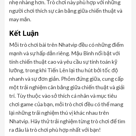
nhẹ nhàng hơn. Trò chơi này phù hợp với những
người chơi thích sự cân bằng giữa chiến thuật và
may mắn.
Kết Luận
Mỗi trò chơi bài trên Nhatvip đều có những điểm
mạnh và sự hấp dẫn riêng. Mậu Binh nổi bật với
tính chiến thuật cao và yêu cầu sự tính toán kỹ
lưỡng, trong khi Tiến Lên lại thu hút bởi tốc độ
nhanh và sự đơn giản. Phỏm đứng giữa, cung cấp
một trải nghiệm cân bằng giữa chiến thuật và giải
trí. Tùy thuộc vào sở thích cá nhân và mục tiêu
chơi game của bạn, mỗi trò chơi đều có thể mang
lại những trải nghiệm thú vị khác nhau trên
Nhatvip. Hãy thử trải nghiệm từng trò chơi để tìm
ra đâu là trò chơi phù hợp nhất với bạn!