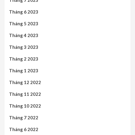
Tháng 6 2023
Tháng 5 2023
Tháng 4 2023
Tháng 3 2023
Tháng 2 2023
Tháng 1 2023
Tháng 12 2022
Tháng 11 2022
Tháng 10 2022
Tháng 7 2022
Tháng 6 2022