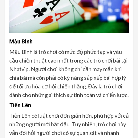
Mậu Binh
Mậu Binh là trò chơi có mức độ phức tạp và yêu
cầu chiến thuật cao nhất trong các trò chơi bài tại
Nhatvip. Người chơi không chỉ cần may mắn khi
chia bài mà còn phải có kỹ năng sắp xếp bài hợp lý
để tối ưu hóa cơ hội chiến thắng. Đây là trò chơi
dành cho những ai thích sự tính toán và chiến lược.
Tiến Lên
Tiến Lên có luật chơi đơn giản hơn, phù hợp với cả
những người mới bắt đầu. Tuy nhiên, trò chơi này
vẫn đòi hỏi người chơi có sự quan sát và nhanh