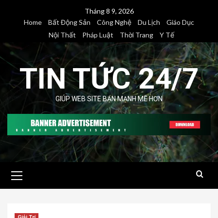
Skip
Tháng 8 9, 2026
to
Home
Bất Động Sản
Công Nghệ
Du Lịch
Giáo Dục
content
Nội Thất
Pháp Luật
Thời Trang
Y Tế
TIN TỨC 24/7
GIÚP WEB SITE BẠN MẠNH MẼ HƠN
Primary
Menu
Giải Trí