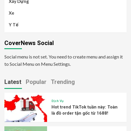
Xây Dựng
Xe
Y Tế
CoverNews Social
Social menu is not set. You need to create menu and assign it
to Social Menu on Menu Settings.
Latest
Popular
Trending
Dịch Vụ
Hot trend TikTok tuần này: Toàn
là đồ order tận gốc từ 1688!