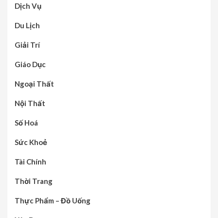
Dịch Vụ
Du Lịch
Giải Trí
Giáo Dục
Ngoại Thất
Nội Thất
Số Hoá
Sức Khoẻ
Tài Chính
Thời Trang
Thực Phẩm – Đồ Uống