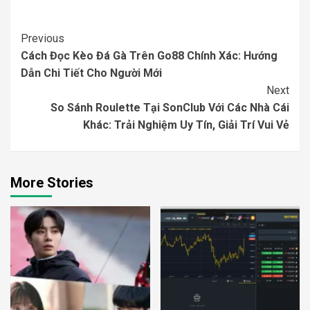
Continue
Previous
Cách Đọc Kèo Đá Gà Trên Go88 Chính Xác: Hướng
Reading
Dẫn Chi Tiết Cho Người Mới
Next
So Sánh Roulette Tại SonClub Với Các Nhà Cái
Khác: Trải Nghiệm Uy Tín, Giải Trí Vui Vẻ
More Stories