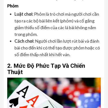
Phỏm
Luật chơi:
Phỏm là trò chơi mà người chơi cần
tạo ra các bộ bài liên kết (phỏm) và cố gắng
giảm thiểu số điểm của các lá bài không nằm
trong phỏm.
Cách chơi:
Người chơi lần lượt rút bài và đánh
bài cho đến khi có thể tạo được phỏm hoặc có
số điểm thấp nhất khi hết ván.
2.
Mức Độ Phức Tạp Và Chiến
Thuật