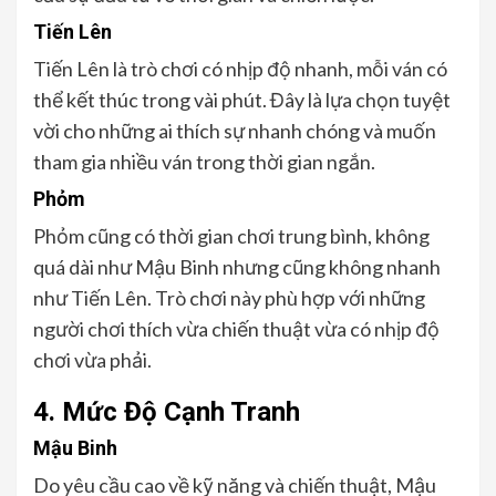
Tiến Lên
Tiến Lên là trò chơi có nhịp độ nhanh, mỗi ván có
thể kết thúc trong vài phút. Đây là lựa chọn tuyệt
vời cho những ai thích sự nhanh chóng và muốn
tham gia nhiều ván trong thời gian ngắn.
Phỏm
Phỏm cũng có thời gian chơi trung bình, không
quá dài như Mậu Binh nhưng cũng không nhanh
như Tiến Lên. Trò chơi này phù hợp với những
người chơi thích vừa chiến thuật vừa có nhịp độ
chơi vừa phải.
4.
Mức Độ Cạnh Tranh
Mậu Binh
Do yêu cầu cao về kỹ năng và chiến thuật, Mậu