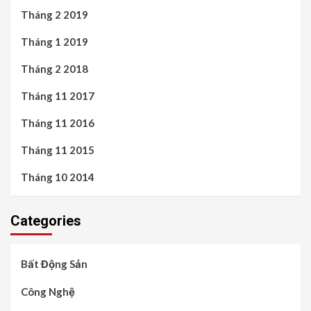
Tháng 2 2019
Tháng 1 2019
Tháng 2 2018
Tháng 11 2017
Tháng 11 2016
Tháng 11 2015
Tháng 10 2014
Categories
Bất Động Sản
Công Nghệ