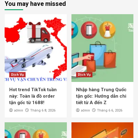
You may have missed
Dịch Vụ
Dịch Vụ
Hot trend TikTok tuần
Nhập hàng Trung Quốc
này: Toàn là đồ order
tận gốc: Hướng dẫn chi
tận gốc từ 1688!
tiết từ A đến Z
admin
admin
Tháng 6 8, 2026
Tháng 6 6, 2026