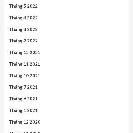
Tháng 5 2022
Tháng 4 2022
Tháng 3 2022
Tháng 2 2022
Tháng 12 2021
Tháng 11 2021
Tháng 10 2021
Tháng 7 2021
Tháng 6 2021
Tháng 1 2021
Tháng 12 2020