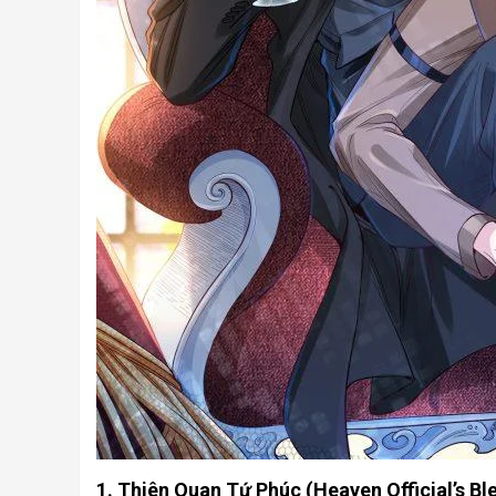
1. Thiên Quan Tứ Phúc (Heaven Official’s Bl