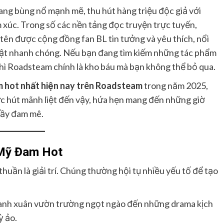
ang bùng nổ mạnh mẽ, thu hút hàng triệu độc giả với
 xúc. Trong số các nền tảng đọc truyện trực tuyến,
tên được cộng đồng fan BL tin tưởng và yêu thích, nổi
hật nhanh chóng. Nếu bạn đang tìm kiếm những tác phẩm
thì Roadsteam chính là kho báu mà bạn không thể bỏ qua.
 hot nhất hiện nay trên Roadsteam
trong năm 2025,
sức hút mãnh liệt đến vậy, hứa hẹn mang đến những giờ
 đầy đam mê.
 Mỹ Đam Hot
uần là giải trí. Chúng thường hội tụ nhiều yếu tố để tạo
anh xuân vườn trường ngọt ngào đến những drama kịch
ỳ ảo.