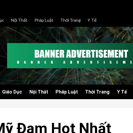
ục
Nội Thất
Pháp Luật
Thời Trang
Y Tế
Giáo Dục
Nội Thất
Pháp Luật
Thời Trang
Y Tế
Mỹ Đam Hot Nhất