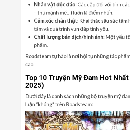
Nhân vật độc đáo:
Các cặp đôi với tính cá
– thụ mạnh mẽ…) luôn là điểm nhấn.
Cảm xúc chân thật:
Khai thác sâu sắc tâm 
tâm và quá trình vun đắp tình yêu.
Chất lượng bản dịch/hình ảnh:
Một yếu tố
phẩm.
Roadsteam tự hào là nơi hội tụ những tác phẩ
cao.
Top 10 Truyện Mỹ Đam Hot Nhất
2025)
Dưới đây là danh sách những bộ truyện mỹ đam
luận “khủng” trên Roadsteam: