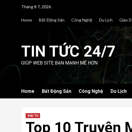
Skip
Tháng 8 7, 2026
to
content
Home
Bất Động Sản
Công Nghệ
Du Lịch
Giáo D
TIN TỨC 24/7
GIÚP WEB SITE BẠN MẠNH MẼ HƠN
Home
Bất Động Sản
Công Nghệ
Du Lịch
Giải Trí
Top 10 Truyện 