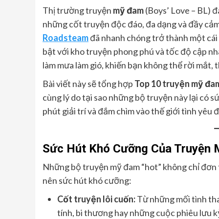
Thị trường truyện
mỹ đam
(Boys’ Love – BL) đ
những cốt truyện độc đáo, đa dạng và đầy cảm
Roadsteam
đã nhanh chóng trở thành một cái 
bật với kho truyện phong phú và tốc độ cập n
làm mưa làm gió, khiến bạn không thể rời mắt, 
Bài viết này sẽ tổng hợp
Top 10 truyện mỹ đam
cùng lý do tại sao những bộ truyện này lại có 
phút giải trí và đắm chìm vào thế giới tình yêu
Sức Hút Khó Cưỡng Của Truyện
Những bộ truyện mỹ đam “hot” không chỉ đơn th
nên sức hút khó cưỡng:
Cốt truyện lôi cuốn:
Từ những mối tình th
tính, bi thương hay những cuộc phiêu lưu k