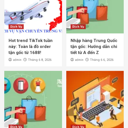
Dịch Vụ
Dịch Vụ
Hot trend TikTok tuần
Nhập hàng Trung Quốc
này: Toàn là đồ order
tận gốc: Hướng dẫn chi
tận gốc từ 1688!
tiết từ A đến Z
admin
admin
Tháng 6 8, 2026
Tháng 6 6, 2026
Dịch Vụ
Dịch Vụ