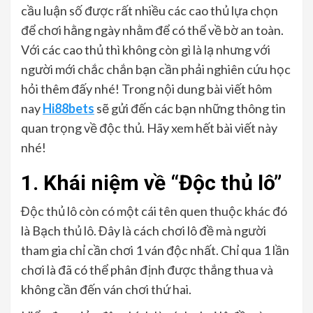
cầu luận số được rất nhiều các cao thủ lựa chọn
để chơi hằng ngày nhằm để có thể về bờ an toàn.
Với các cao thủ thì không còn gì là lạ nhưng với
người mới chắc chắn bạn cần phải nghiên cứu học
hỏi thêm đấy nhé! Trong nội dung bài viết hôm
nay
Hi88bets
sẽ gửi đến các bạn những thông tin
quan trọng về độc thủ. Hãy xem hết bài viết này
nhé!
1. Khái niệm về “Độc thủ lô”
Độc thủ lô còn có một cái tên quen thuộc khác đó
là Bạch thủ lô. Đây là cách chơi lô đề mà người
tham gia chỉ cần chơi 1 ván độc nhất. Chỉ qua 1 lần
chơi là đã có thể phân định được thắng thua và
không cần đến ván chơi thứ hai.