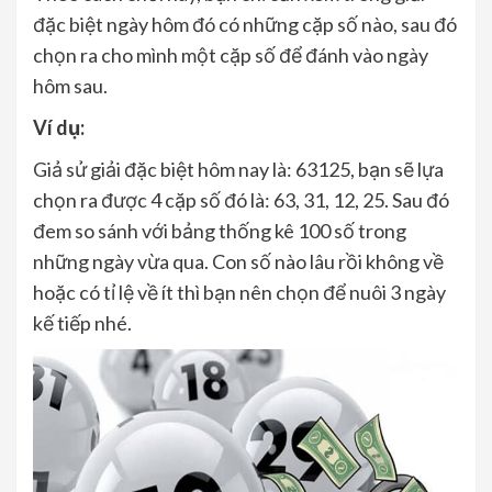
đặc biệt ngày hôm đó có những cặp số nào, sau đó
chọn ra cho mình một cặp số để đánh vào ngày
hôm sau.
Ví dụ:
Giả sử giải đặc biệt hôm nay là: 63125, bạn sẽ lựa
chọn ra được 4 cặp số đó là: 63, 31, 12, 25. Sau đó
đem so sánh với bảng thống kê 100 số trong
những ngày vừa qua. Con số nào lâu rồi không về
hoặc có tỉ lệ về ít thì bạn nên chọn để nuôi 3 ngày
kế tiếp nhé.