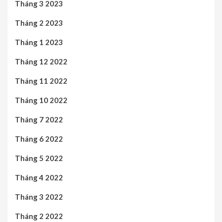
Tháng 3 2023
Tháng 2 2023
Tháng 1 2023
Tháng 12 2022
Tháng 11 2022
Tháng 10 2022
Tháng 7 2022
Tháng 6 2022
Tháng 5 2022
Tháng 4 2022
Tháng 3 2022
Tháng 2 2022