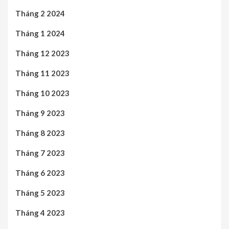
Tháng 2 2024
Tháng 1 2024
Tháng 12 2023
Tháng 11 2023
Tháng 10 2023
Tháng 9 2023
Tháng 8 2023
Tháng 7 2023
Tháng 6 2023
Tháng 5 2023
Tháng 4 2023