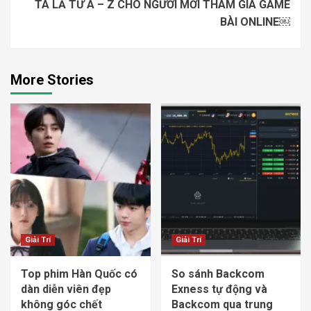
TÁ LẢ TỪ A – Z CHO NGƯỜI MỚI THAM GIA GAME
Reading
BÀI ONLINE￼
More Stories
Giải Trí
Giải Trí
Top phim Hàn Quốc có
So sánh Backcom
dàn diễn viên đẹp
Exness tự động và
không góc chết
Backcom qua trung