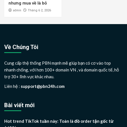
nhưng mua về là bỏ
admin
Tháng 6 2, 2026
Về Chúng Tôi
Cung cấp thệ thống PBN mạnh mẽ giúp bạn có cơ vào top
nhanh chống, với hơn 100+ domain VN , và domain quốc tế, hỗ
trợ 30+ lĩnh vực khác nhau.
Liên hệ :
support@pbn24h.com
Bài viết mới
Hot trend TikTok tuần này: Toàn là đồ order tận gốc từ