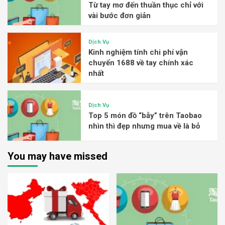
Từ tay mơ đến thuần thục chỉ với
vài bước đơn giản
Dịch Vụ
Kinh nghiệm tính chi phí vận
chuyển 1688 về tay chính xác
nhất
Dịch Vụ
Top 5 món đồ “bẫy” trên Taobao
nhìn thì đẹp nhưng mua về là bỏ
You may have missed