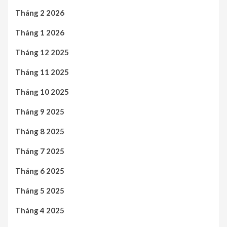
Tháng 2 2026
Tháng 1 2026
Tháng 12 2025
Tháng 11 2025
Tháng 10 2025
Tháng 9 2025
Tháng 8 2025
Tháng 7 2025
Tháng 6 2025
Tháng 5 2025
Tháng 4 2025