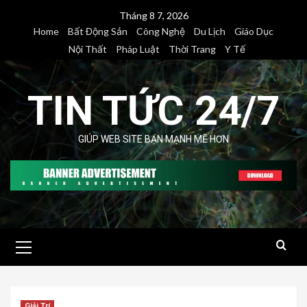
Skip
Tháng 8 7, 2026
to
Home
Bất Động Sản
Công Nghệ
Du Lịch
Giáo Dục
content
Nội Thất
Pháp Luật
Thời Trang
Y Tế
TIN TỨC 24/7
GIÚP WEB SITE BẠN MẠNH MẼ HƠN
Primary
Menu
Giải Trí