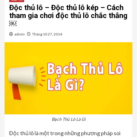
Độc thủ lô – Độc thủ lô kép – Cách
tham gia chơi độc thủ lô chắc thắng
￼
admin
Tháng 10 27, 2014
Bạch Thủ Lô Là Gì
Độc thủ lô là một trong những phương pháp soi