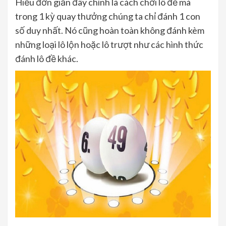
Hiểu đơn giản đây chính là cách chơi lô đề mà
trong 1 kỳ quay thưởng chúng ta chỉ đánh 1 con
số duy nhất. Nó cũng hoàn toàn không đánh kèm
những loại lô lộn hoặc lô trượt như các hình thức
đánh lô đề khác.