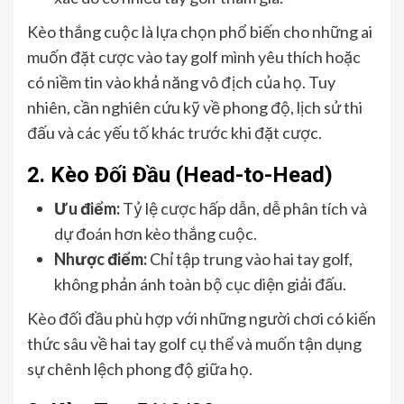
Kèo thắng cuộc là lựa chọn phổ biến cho những ai
muốn đặt cược vào tay golf mình yêu thích hoặc
có niềm tin vào khả năng vô địch của họ. Tuy
nhiên, cần nghiên cứu kỹ về phong độ, lịch sử thi
đấu và các yếu tố khác trước khi đặt cược.
2. Kèo Đối Đầu (Head-to-Head)
Ưu điểm:
Tỷ lệ cược hấp dẫn, dễ phân tích và
dự đoán hơn kèo thắng cuộc.
Nhược điểm:
Chỉ tập trung vào hai tay golf,
không phản ánh toàn bộ cục diện giải đấu.
Kèo đối đầu phù hợp với những người chơi có kiến
thức sâu về hai tay golf cụ thể và muốn tận dụng
sự chênh lệch phong độ giữa họ.