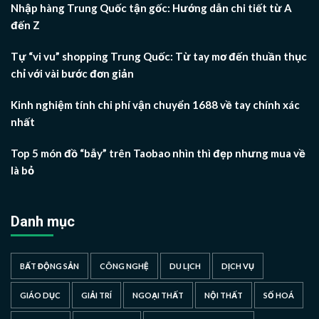
Nhập hàng Trung Quốc tận gốc: Hướng dẫn chi tiết từ A
đến Z
Tự “vi vu” shopping Trung Quốc: Từ tay mơ đến thuần thục
chỉ với vài bước đơn giản
Kinh nghiệm tính chi phí vận chuyển 1688 về tay chính xác
nhất
Top 5 món đồ “bẫy” trên Taobao nhìn thì đẹp nhưng mua về
là bỏ
Danh mục
BẤT ĐỘNG SẢN
CÔNG NGHỆ
DU LỊCH
DỊCH VỤ
GIÁO DỤC
GIẢI TRÍ
NGOẠI THẤT
NỘI THẤT
SỐ HOÁ