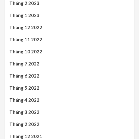
Tháng 2 2023
Tháng 1 2023
Tháng 12 2022
Tháng 11 2022
Tháng 10 2022
Tháng 7 2022
Tháng 6 2022
Tháng 5 2022
Tháng 4 2022
Tháng 3 2022
Tháng 2 2022
Tháng 12 2021