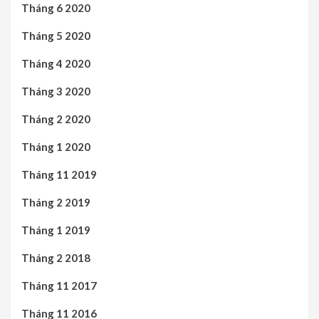
Tháng 6 2020
Tháng 5 2020
Tháng 4 2020
Tháng 3 2020
Tháng 2 2020
Tháng 1 2020
Tháng 11 2019
Tháng 2 2019
Tháng 1 2019
Tháng 2 2018
Tháng 11 2017
Tháng 11 2016