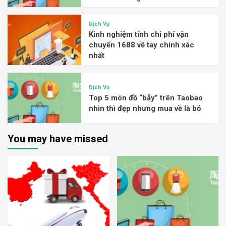
Dịch Vụ
Kinh nghiệm tính chi phí vận
chuyển 1688 về tay chính xác
nhất
Dịch Vụ
Top 5 món đồ “bẫy” trên Taobao
nhìn thì đẹp nhưng mua về là bỏ
You may have missed