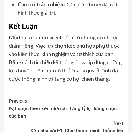
Chơi có trách nhiệm:
Cá cược chỉ nên là một
hình thức giải trí.
Kết Luận
Mỗi loại kèo nhà cái golf đều có những ưu nhược
điểm riêng. Việc lựa chọn kèo phù hợp phụ thuộc
vào kiến thức, kinh nghiệm và sở thích của bạn.
Bằng cách tìm hiểu kỹ thông tin và áp dụng những
lời khuyên trên, bạn có thể đưa ra quyết định đặt
cược thông minh và tăng cơ hội chiến thắng.
Continue
Previous
Đặt cược theo kèo nhà cái: Tăng tỷ lệ thắng cược
Reading
của bạn
Next
Kèo nhà cái F1: Chơi thông minh, thắng lớn