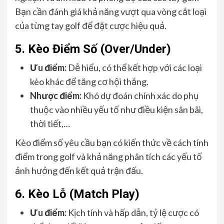
Bạn cần đánh giá khả năng vượt qua vòng cắt loại
của từng tay golf để đặt cược hiệu quả.
5. Kèo Điểm Số (Over/Under)
Ưu điểm:
Dễ hiểu, có thể kết hợp với các loại
kèo khác để tăng cơ hội thắng.
Nhược điểm:
Khó dự đoán chính xác do phụ
thuộc vào nhiều yếu tố như điều kiện sân bãi,
thời tiết,…
Kèo điểm số yêu cầu bạn có kiến thức về cách tính
điểm trong golf và khả năng phân tích các yếu tố
ảnh hưởng đến kết quả trận đấu.
6. Kèo Lỗ (Match Play)
Ưu điểm:
Kịch tính và hấp dẫn, tỷ lệ cược có