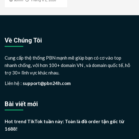
admin
Tháng 6 2, 2026
Về Chúng Tôi
Cung cấp thệ thống PBN mạnh mẽ giúp bạn có cơ vào top
nhanh chống, với hơn 100+ domain VN , và domain quốc tế, hỗ
trợ 30+ lĩnh vực khác nhau.
Liên hệ :
support@pbn24h.com
Bài viết mới
Hot trend TikTok tuần này: Toàn là đồ order tận gốc từ
1688!