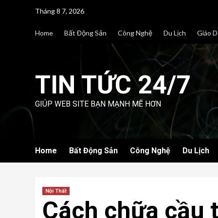
Skip
Tháng 8 7, 2026
to
content
Home
Bất Động Sản
Công Nghệ
Du Lịch
Giáo D
TIN TỨC 24/7
GIÚP WEB SITE BẠN MẠNH MẼ HƠN
Home
Bất Động Sản
Công Nghệ
Du Lịch
Nội Thất
Cách chữa cầu t