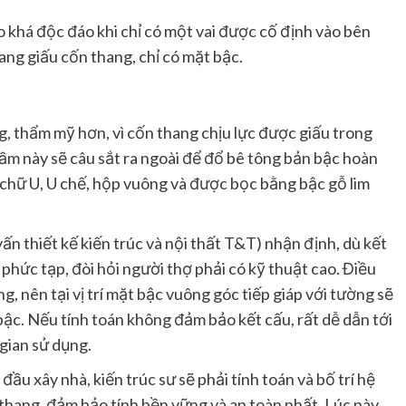
o khá độc đáo khi chỉ có một vai được cố định vào bên
ang giấu cốn thang, chỉ có mặt bậc.
g, thẩm mỹ hơn, vì cốn thang chịu lực được giấu trong
m này sẽ câu sắt ra ngoài để đổ bê tông bản bậc hoàn
 chữ U, U chế, hộp vuông và được bọc bằng bậc gỗ lim
n thiết kế kiến trúc và nội thất T&T) nhận định, dù kết
phức tạp, đòi hỏi người thợ phải có kỹ thuật cao. Điều
, nên tại vị trí mặt bậc vuông góc tiếp giáp với tường sẽ
 bậc. Nếu tính toán không đảm bảo kết cấu, rất dễ dẫn tới
gian sử dụng.
ầu xây nhà, kiến trúc sư sẽ phải tính toán và bố trí hệ
 thang, đảm bảo tính bền vững và an toàn nhất. Lúc này