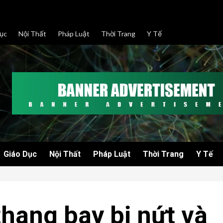
ục
Nội Thất
Pháp Luật
Thời Trang
Y Tế
Giáo Dục
Nội Thất
Pháp Luật
Thời Trang
Y Tế
hang bay bị nứt và