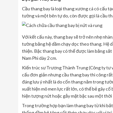
Cầu thang bay là loại thang xương cá có cấu tạ
tường và một bên tự do, còn được gọi là cầu th
Với kết cấu này, thang bay sẽ trở nên nhẹ nhàn
tường bằng hệ dầm chạy dọc theo thang. Hệ dầ
thiện. Bậc thang bay có thể được làm bằng sắt
Nam Phi dày 2 cm.
Kiến trúc sư Trương Thành Trung (Công ty tư vấ
cấu đơn giản nhưng cầu thang bay thi công rất 
đáng lưu ý nhất là do cốn thang nằm trong tường
xuất hiện mô men lực rất lớn, có thể bẻ gãy cổ
hiện tượng nứt hoặc gẫy mặt bậc sau một thời 
Trong trường hợp bạn làm thang bay từ khi bắt đ
thống dầm bê tông cốt thép chạy dọc với vị trí