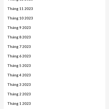
Tháng 11 2023
Tháng 10 2023
Tháng 9 2023
Tháng 8 2023
Tháng 7 2023
Tháng 6 2023
Tháng 5 2023
Tháng 4 2023
Tháng 3 2023
Tháng 2 2023
Tháng 1 2023