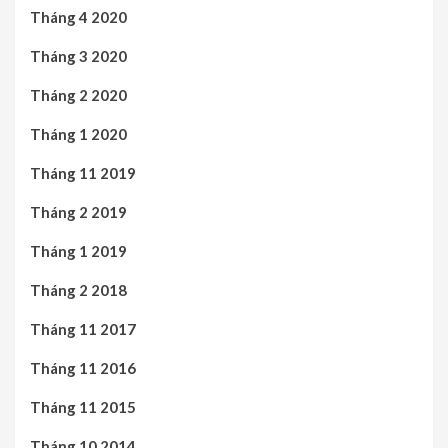
Tháng 4 2020
Tháng 3 2020
Tháng 2 2020
Tháng 1 2020
Tháng 11 2019
Tháng 2 2019
Tháng 1 2019
Tháng 2 2018
Tháng 11 2017
Tháng 11 2016
Tháng 11 2015
Tháng 10 2014