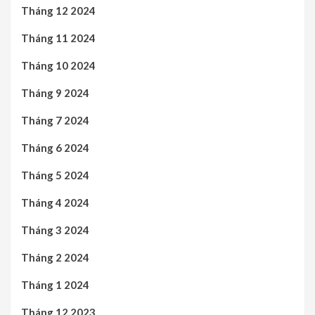
Tháng 12 2024
Tháng 11 2024
Tháng 10 2024
Tháng 9 2024
Tháng 7 2024
Tháng 6 2024
Tháng 5 2024
Tháng 4 2024
Tháng 3 2024
Tháng 2 2024
Tháng 1 2024
Tháng 12 2023