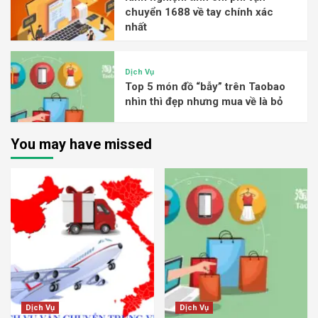
chuyển 1688 về tay chính xác
nhất
Dịch Vụ
Top 5 món đồ “bẫy” trên Taobao
nhìn thì đẹp nhưng mua về là bỏ
You may have missed
Dịch Vụ
Dịch Vụ