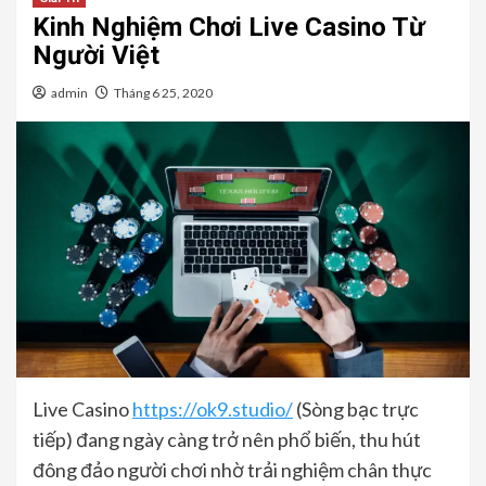
Kinh Nghiệm Chơi Live Casino Từ
Người Việt
admin
Tháng 6 25, 2020
Live Casino
https://ok9.studio/
(Sòng bạc trực
tiếp) đang ngày càng trở nên phổ biến, thu hút
đông đảo người chơi nhờ trải nghiệm chân thực