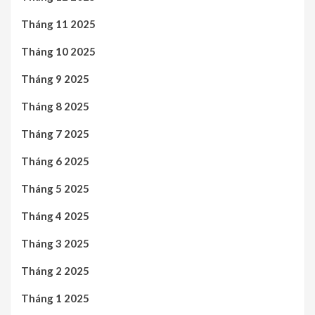
Tháng 11 2025
Tháng 10 2025
Tháng 9 2025
Tháng 8 2025
Tháng 7 2025
Tháng 6 2025
Tháng 5 2025
Tháng 4 2025
Tháng 3 2025
Tháng 2 2025
Tháng 1 2025