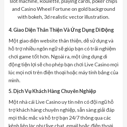
slot machine, Roulette, playing cards, poker chips
and Casino Wheel Fortune on gold background
with bokeh, 3d realistic vector illustration.
4. Giao Diện Thân Thiện Và Ứng Dụng Di Động
Một giao diện website thân thiện, dễ sử dụng và
hỗ trợ nhiều ngôn ngữ sẽ giúp bạn có trải nghiệm
chơi game tốt hơn. Ngoài ra, một ứng dụng di
động tiện lợi sẽ cho phép bạn chơi Live Casino mọi
lúc mọi nơi trên điện thoại hoặc máy tính bảng của
mình.
5. Dịch Vụ Khách Hàng Chuyên Nghiệp
Một nhà cái Live Casino uy tín nên có đội ngũ hỗ
trợ khách hàng chuyên nghiệp, sẵn sàng giải đáp
mọi thắc mắc và hỗ trợ bạn 24/7 thông qua các
kênh liên lạc như live chat, email hoặc điện thoại.