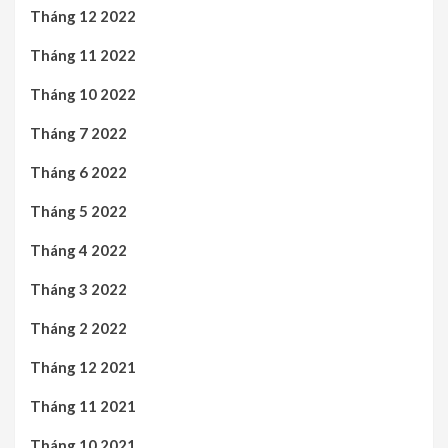
Tháng 12 2022
Tháng 11 2022
Tháng 10 2022
Tháng 7 2022
Tháng 6 2022
Tháng 5 2022
Tháng 4 2022
Tháng 3 2022
Tháng 2 2022
Tháng 12 2021
Tháng 11 2021
Tháng 10 2021