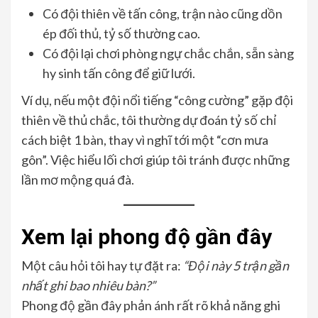
Có đội thiên về tấn công, trận nào cũng dồn
ép đối thủ, tỷ số thường cao.
Có đội lại chơi phòng ngự chắc chắn, sẵn sàng
hy sinh tấn công để giữ lưới.
Ví dụ, nếu một đội nổi tiếng “công cường” gặp đội
thiên về thủ chắc, tôi thường dự đoán tỷ số chỉ
cách biệt 1 bàn, thay vì nghĩ tới một “cơn mưa
gôn”. Việc hiểu lối chơi giúp tôi tránh được những
lần mơ mộng quá đà.
Xem lại phong độ gần đây
Một câu hỏi tôi hay tự đặt ra:
“Đội này 5 trận gần
nhất ghi bao nhiêu bàn?”
Phong độ gần đây phản ánh rất rõ khả năng ghi