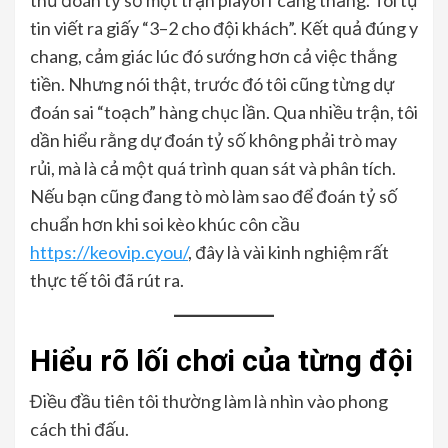
thử đoán tỷ số một trận playoff căng thẳng. Tôi tự
tin viết ra giấy “3–2 cho đội khách”. Kết quả đúng y
chang, cảm giác lúc đó sướng hơn cả việc thắng
tiền. Nhưng nói thật, trước đó tôi cũng từng dự
đoán sai “toạch” hàng chục lần. Qua nhiều trận, tôi
dần hiểu rằng dự đoán tỷ số không phải trò may
rủi, mà là cả một quá trình quan sát và phân tích.
Nếu bạn cũng đang tò mò làm sao để đoán tỷ số
chuẩn hơn khi soi kèo khúc côn cầu
https://keovip.cyou/
, đây là vài kinh nghiệm rất
thực tế tôi đã rút ra.
Hiểu rõ lối chơi của từng đội
Điều đầu tiên tôi thường làm là nhìn vào phong
cách thi đấu.