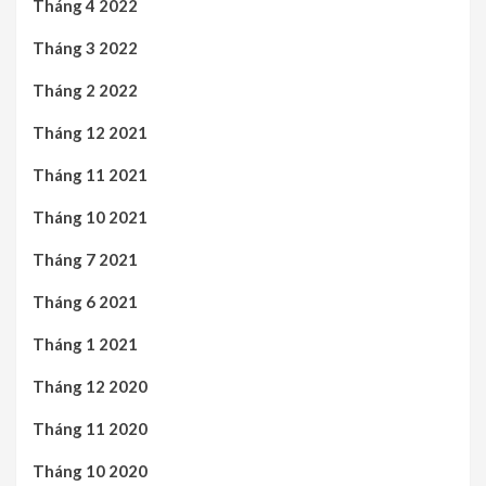
Tháng 4 2022
Tháng 3 2022
Tháng 2 2022
Tháng 12 2021
Tháng 11 2021
Tháng 10 2021
Tháng 7 2021
Tháng 6 2021
Tháng 1 2021
Tháng 12 2020
Tháng 11 2020
Tháng 10 2020