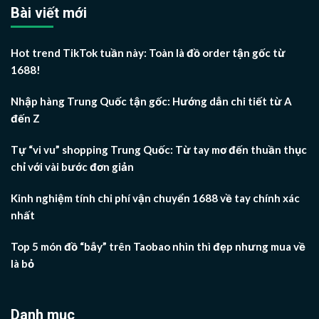
Bài viết mới
Hot trend TikTok tuần này: Toàn là đồ order tận gốc từ
1688!
Nhập hàng Trung Quốc tận gốc: Hướng dẫn chi tiết từ A
đến Z
Tự “vi vu” shopping Trung Quốc: Từ tay mơ đến thuần thục
chỉ với vài bước đơn giản
Kinh nghiệm tính chi phí vận chuyển 1688 về tay chính xác
nhất
Top 5 món đồ “bẫy” trên Taobao nhìn thì đẹp nhưng mua về
là bỏ
Danh mục