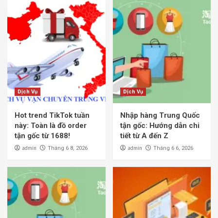
Dịch Vụ
Dịch Vụ
Hot trend TikTok tuần
Nhập hàng Trung Quốc
này: Toàn là đồ order
tận gốc: Hướng dẫn chi
tận gốc từ 1688!
tiết từ A đến Z
admin
admin
Tháng 6 8, 2026
Tháng 6 6, 2026