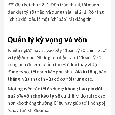
đội đều kết thúc 2–1. Đến trận thứ 4, tôi mạnh
dạn đặt tỷ số thấp, và đúng thật, lại 2–1. Rõ ràng,
lịch sử đối đầu là một “chỉ báo” rất đáng tin.
Quản lý kỳ vọng và vốn
Nhiều người hay sa vào bẫy “đoán tỷ số chính xác”
vì tỷ lệ ăn cao. Nhưng tôi nhận ra, dự đoán tỷ số
cũng nên đi kèm sự tỉnh táo. Đôi khi thay vì đặt
đúng tỷ số, tôi chọn kèo phụ như
tài/xỉu tổng bàn
thắng
, vừa an toàn vừa có cơ hội trúng cao.
Một nguyên tắc tôi áp dụng:
không bao giờ đặt
quá 5% vốn cho kèo tỷ số cụ thể
, vì độ rủi ro cao
hơn kèo thông thường. Điều này giúp tôi không bị
“cháy túi” khi đoán sai.