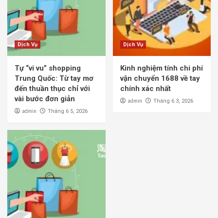
Dịch Vụ
Dịch Vụ
Tự “vi vu” shopping
Kinh nghiệm tính chi phí
Trung Quốc: Từ tay mơ
vận chuyển 1688 về tay
đến thuần thục chỉ với
chính xác nhất
vài bước đơn giản
admin
Tháng 6 3, 2026
admin
Tháng 6 5, 2026