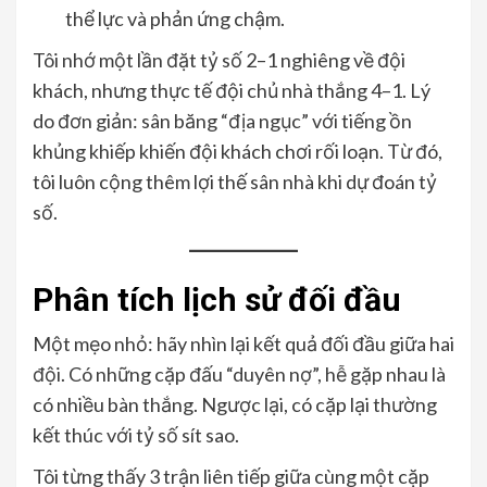
thể lực và phản ứng chậm.
Tôi nhớ một lần đặt tỷ số 2–1 nghiêng về đội
khách, nhưng thực tế đội chủ nhà thắng 4–1. Lý
do đơn giản: sân băng “địa ngục” với tiếng ồn
khủng khiếp khiến đội khách chơi rối loạn. Từ đó,
tôi luôn cộng thêm lợi thế sân nhà khi dự đoán tỷ
số.
Phân tích lịch sử đối đầu
Một mẹo nhỏ: hãy nhìn lại kết quả đối đầu giữa hai
đội. Có những cặp đấu “duyên nợ”, hễ gặp nhau là
có nhiều bàn thắng. Ngược lại, có cặp lại thường
kết thúc với tỷ số sít sao.
Tôi từng thấy 3 trận liên tiếp giữa cùng một cặp