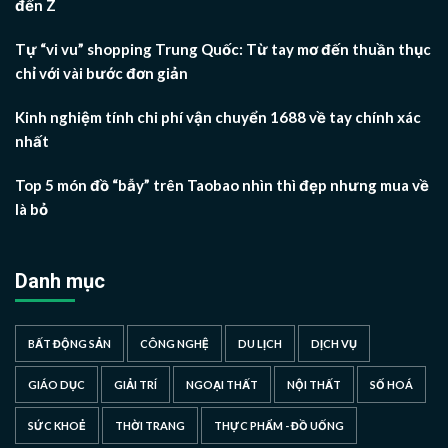
đến Z
Tự “vi vu” shopping Trung Quốc: Từ tay mơ đến thuần thục
chỉ với vài bước đơn giản
Kinh nghiệm tính chi phí vận chuyển 1688 về tay chính xác
nhất
Top 5 món đồ “bẫy” trên Taobao nhìn thì đẹp nhưng mua về
là bỏ
Danh mục
BẤT ĐỘNG SẢN
CÔNG NGHỆ
DU LỊCH
DỊCH VỤ
GIÁO DỤC
GIẢI TRÍ
NGOẠI THẤT
NỘI THẤT
SỐ HOÁ
SỨC KHOẺ
THỜI TRANG
THỰC PHẨM - ĐỒ UỐNG