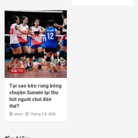
Giải Trí
Tại sao kèo rung bóng
chuyền Sunwin lại thu
hút người chơi đến
thế?
admin
Tháng 2 8, 2026