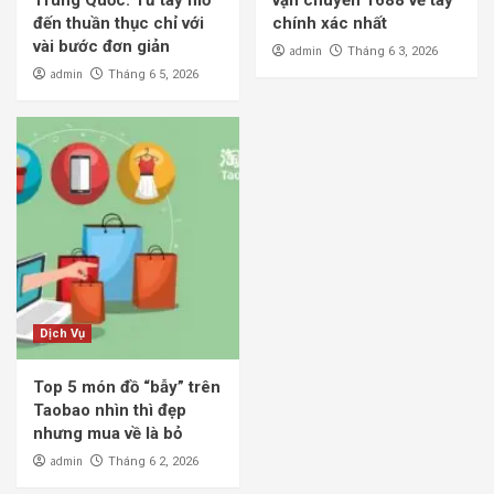
Trung Quốc: Từ tay mơ
vận chuyển 1688 về tay
đến thuần thục chỉ với
chính xác nhất
vài bước đơn giản
admin
Tháng 6 3, 2026
admin
Tháng 6 5, 2026
Dịch Vụ
Top 5 món đồ “bẫy” trên
Taobao nhìn thì đẹp
nhưng mua về là bỏ
admin
Tháng 6 2, 2026