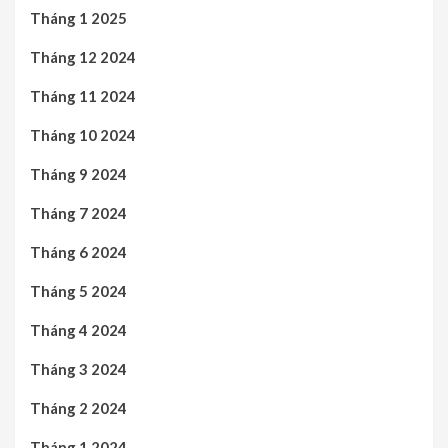
Tháng 1 2025
Tháng 12 2024
Tháng 11 2024
Tháng 10 2024
Tháng 9 2024
Tháng 7 2024
Tháng 6 2024
Tháng 5 2024
Tháng 4 2024
Tháng 3 2024
Tháng 2 2024
Tháng 1 2024