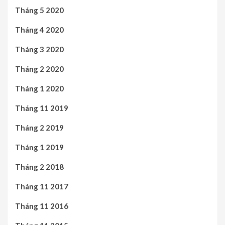
Tháng 5 2020
Tháng 4 2020
Tháng 3 2020
Tháng 2 2020
Tháng 1 2020
Tháng 11 2019
Tháng 2 2019
Tháng 1 2019
Tháng 2 2018
Tháng 11 2017
Tháng 11 2016