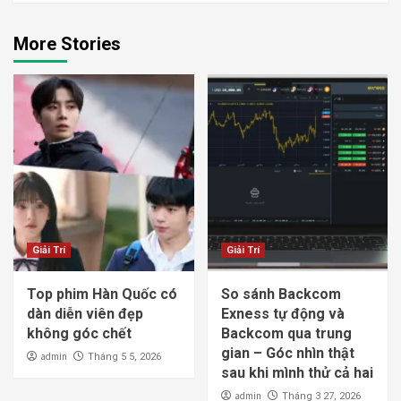
More Stories
Giải Trí
Giải Trí
Top phim Hàn Quốc có
So sánh Backcom
dàn diễn viên đẹp
Exness tự động và
không góc chết
Backcom qua trung
gian – Góc nhìn thật
admin
Tháng 5 5, 2026
sau khi mình thử cả hai
admin
Tháng 3 27, 2026