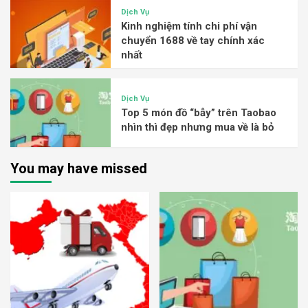
Dịch Vụ
Kinh nghiệm tính chi phí vận
chuyển 1688 về tay chính xác
nhất
Dịch Vụ
Top 5 món đồ “bẫy” trên Taobao
nhìn thì đẹp nhưng mua về là bỏ
You may have missed