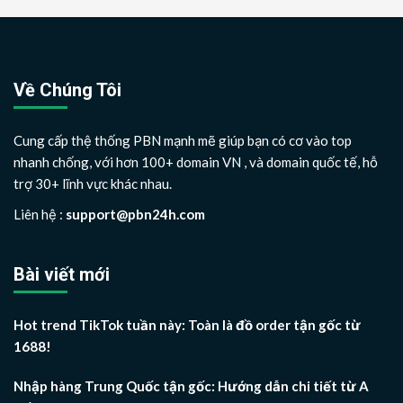
Về Chúng Tôi
Cung cấp thệ thống PBN mạnh mẽ giúp bạn có cơ vào top
nhanh chống, với hơn 100+ domain VN , và domain quốc tế, hỗ
trợ 30+ lĩnh vực khác nhau.
Liên hệ :
support@pbn24h.com
Bài viết mới
Hot trend TikTok tuần này: Toàn là đồ order tận gốc từ
1688!
Nhập hàng Trung Quốc tận gốc: Hướng dẫn chi tiết từ A