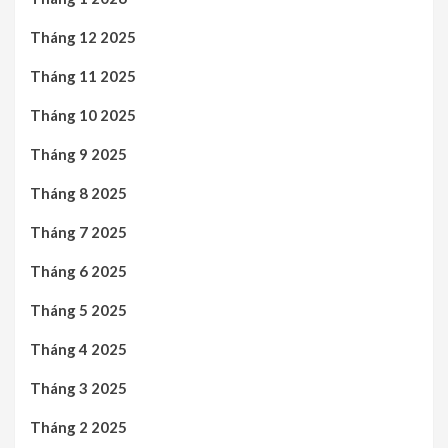
Tháng 12 2025
Tháng 11 2025
Tháng 10 2025
Tháng 9 2025
Tháng 8 2025
Tháng 7 2025
Tháng 6 2025
Tháng 5 2025
Tháng 4 2025
Tháng 3 2025
Tháng 2 2025