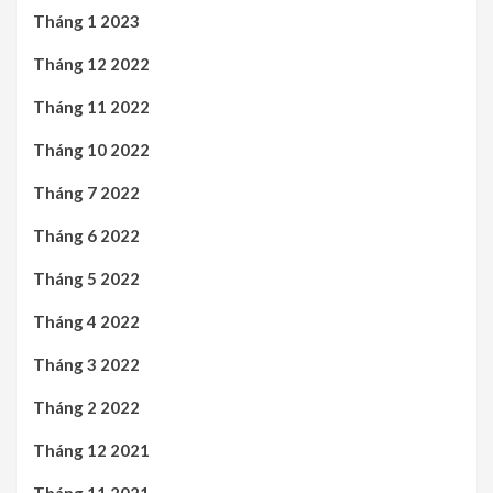
Tháng 1 2023
Tháng 12 2022
Tháng 11 2022
Tháng 10 2022
Tháng 7 2022
Tháng 6 2022
Tháng 5 2022
Tháng 4 2022
Tháng 3 2022
Tháng 2 2022
Tháng 12 2021