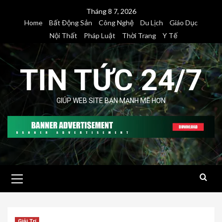
Skip
Tháng 8 7, 2026
to
Home
Bất Động Sản
Công Nghệ
Du Lịch
Giáo Dục
content
Nội Thất
Pháp Luật
Thời Trang
Y Tế
TIN TỨC 24/7
GIÚP WEB SITE BẠN MẠNH MẼ HƠN
Primary
Menu
Giải Trí