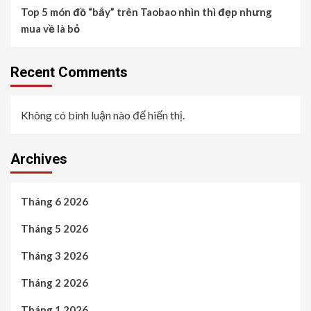
Top 5 món đồ “bẫy” trên Taobao nhìn thì đẹp nhưng
mua về là bỏ
Recent Comments
Không có bình luận nào để hiển thị.
Archives
Tháng 6 2026
Tháng 5 2026
Tháng 3 2026
Tháng 2 2026
Tháng 1 2026