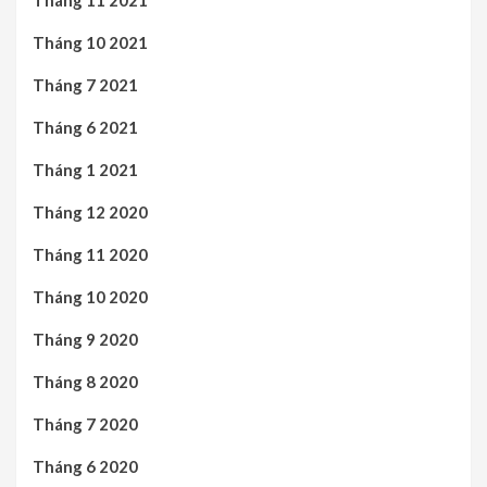
Tháng 11 2021
Tháng 10 2021
Tháng 7 2021
Tháng 6 2021
Tháng 1 2021
Tháng 12 2020
Tháng 11 2020
Tháng 10 2020
Tháng 9 2020
Tháng 8 2020
Tháng 7 2020
Tháng 6 2020