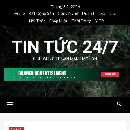
Skip
Tháng 8 9, 2026
to
Home
Bất Động Sản
Công Nghệ
Du Lịch
Giáo Dục
content
Nội Thất
Pháp Luật
Thời Trang
Y Tế
TIN TỨC 24/7
GIÚP WEB SITE BẠN MẠNH MẼ HƠN
Primary
Menu
Dịch Vụ