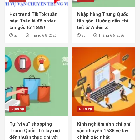
Hot trend TikTok tuần
Nhập hàng Trung Quốc
này: Toàn là đồ order
tận gốc: Hướng dẫn chi
tận gốc từ 1688!
tiết từ A đến Z
admin
admin
Tháng 6 8, 2026
Tháng 6 6, 2026
Dịch Vụ
Dịch Vụ
Tự “vi vu” shopping
Kinh nghiệm tính chi phí
Trung Quốc: Từ tay mơ
vận chuyển 1688 về tay
đến thuần thục chỉ với
chính xác nhất