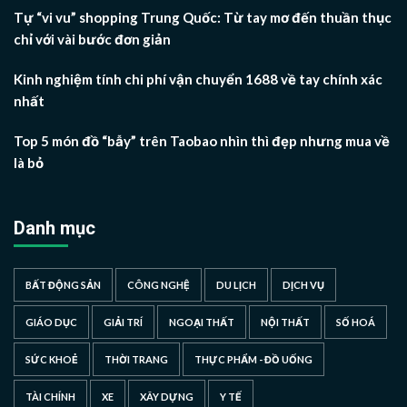
Tự “vi vu” shopping Trung Quốc: Từ tay mơ đến thuần thục
chỉ với vài bước đơn giản
Kinh nghiệm tính chi phí vận chuyển 1688 về tay chính xác
nhất
Top 5 món đồ “bẫy” trên Taobao nhìn thì đẹp nhưng mua về
là bỏ
Danh mục
BẤT ĐỘNG SẢN
CÔNG NGHỆ
DU LỊCH
DỊCH VỤ
GIÁO DỤC
GIẢI TRÍ
NGOẠI THẤT
NỘI THẤT
SỐ HOÁ
SỨC KHOẺ
THỜI TRANG
THỰC PHẨM - ĐỒ UỐNG
TÀI CHÍNH
XE
XÂY DỰNG
Y TẾ