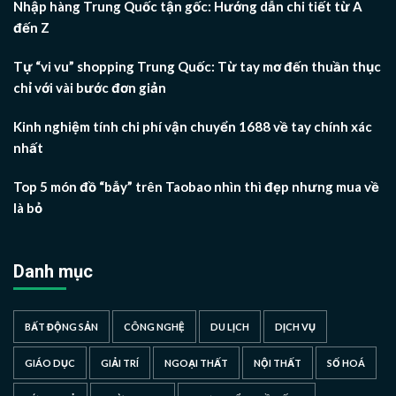
Nhập hàng Trung Quốc tận gốc: Hướng dẫn chi tiết từ A
đến Z
Tự “vi vu” shopping Trung Quốc: Từ tay mơ đến thuần thục
chỉ với vài bước đơn giản
Kinh nghiệm tính chi phí vận chuyển 1688 về tay chính xác
nhất
Top 5 món đồ “bẫy” trên Taobao nhìn thì đẹp nhưng mua về
là bỏ
Danh mục
BẤT ĐỘNG SẢN
CÔNG NGHỆ
DU LỊCH
DỊCH VỤ
GIÁO DỤC
GIẢI TRÍ
NGOẠI THẤT
NỘI THẤT
SỐ HOÁ