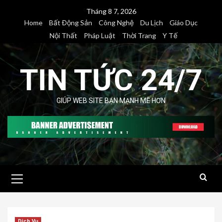
Skip
Tháng 8 7, 2026
to
Home
Bất Động Sản
Công Nghệ
Du Lịch
Giáo Dục
content
Nội Thất
Pháp Luật
Thời Trang
Y Tế
TIN TỨC 24/7
GIÚP WEB SITE BẠN MẠNH MẼ HƠN
Primary
Menu
Dịch Vụ