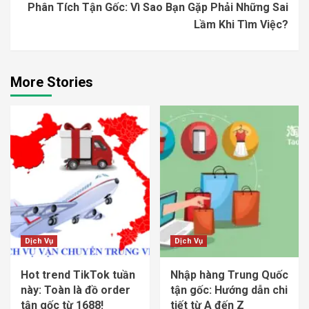
Phân Tích Tận Gốc: Vì Sao Bạn Gặp Phải Những Sai
Lầm Khi Tìm Việc?
More Stories
Dịch Vụ
Dịch Vụ
Hot trend TikTok tuần
Nhập hàng Trung Quốc
này: Toàn là đồ order
tận gốc: Hướng dẫn chi
tận gốc từ 1688!
tiết từ A đến Z