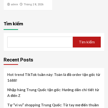
admin
Tháng 2 8, 2026
Tìm kiếm
Tìm kiếm
Recent Posts
Hot trend TikTok tuần này: Toàn là đồ order tận gốc từ
1688!
Nhập hàng Trung Quốc tận gốc: Hướng dẫn chi tiết từ
A đến Z
Tự “vi vu” shopping Trung Quốc: Từ tay mơ đến thuần