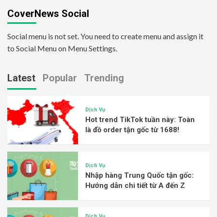
CoverNews Social
Social menu is not set. You need to create menu and assign it
to Social Menu on Menu Settings.
Latest
Popular
Trending
Dịch Vụ
Hot trend TikTok tuần này: Toàn
là đồ order tận gốc từ 1688!
Dịch Vụ
Nhập hàng Trung Quốc tận gốc:
Hướng dẫn chi tiết từ A đến Z
Dịch Vụ