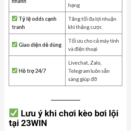
nhanh
hạng
Tỷ lệ odds cạnh
Tăng tối đa lợi nhuận
tranh
khi thắng cược
Tối ưu cho cả máy tính
Giao diện dễ dùng
và điện thoại
Livechat, Zalo,
Hỗ trợ 24/7
Telegram luôn sẵn
sàng giúp đỡ
Lưu ý khi chơi kèo bơi lội
tại 23WIN