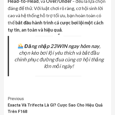
Head-to-Head
, và
Over/Under
– đều là lựa chọn
đáng để thử. Với luật chơi rõ ràng, cơ hội sinh lời
cao và hệ thống hỗ trợ tối ưu, bạn hoàn toàn có
thể
bắt đầu hành trình cá cược bơi lội một cách
tự tin, an toàn và hiệu quả
.
Đăng nhập 23WIN ngay hôm nay
,
chọn kèo bơi lội yêu thích và bắt đầu
chinh phục đường đua cùng cơ hội thắng
lớn mỗi ngày!
Continue
Previous
Exacta Và Trifecta Là Gì? Cược Sao Cho Hiệu Quả
Reading
Trên F168