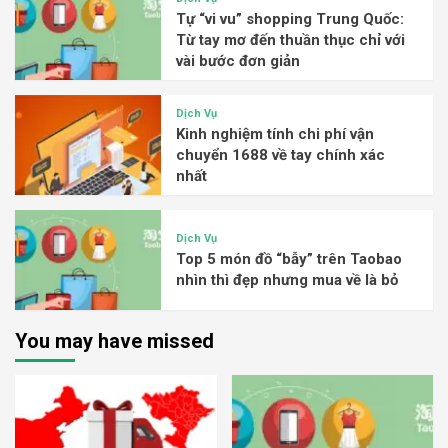
Tự “vi vu” shopping Trung Quốc:
Từ tay mơ đến thuần thục chỉ với
vài bước đơn giản
Dịch Vụ
Kinh nghiệm tính chi phí vận
chuyển 1688 về tay chính xác
nhất
Dịch Vụ
Top 5 món đồ “bẫy” trên Taobao
nhìn thì đẹp nhưng mua về là bỏ
You may have missed