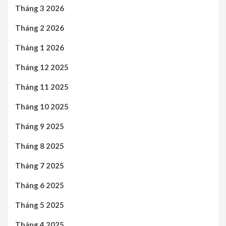
Tháng 3 2026
Tháng 2 2026
Tháng 1 2026
Tháng 12 2025
Tháng 11 2025
Tháng 10 2025
Tháng 9 2025
Tháng 8 2025
Tháng 7 2025
Tháng 6 2025
Tháng 5 2025
Tháng 4 2025