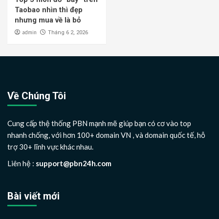
Taobao nhìn thì đẹp
nhưng mua về là bỏ
admin
Tháng 6 2, 2026
Về Chúng Tôi
Cung cấp thệ thống PBN mạnh mẽ giúp bạn có cơ vào top
nhanh chống, với hơn 100+ domain VN , và domain quốc tế, hỗ
trợ 30+ lĩnh vực khác nhau.
Liên hệ :
support@pbn24h.com
Bài viết mới