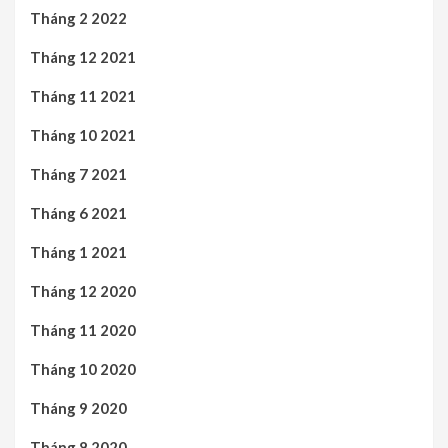
Tháng 2 2022
Tháng 12 2021
Tháng 11 2021
Tháng 10 2021
Tháng 7 2021
Tháng 6 2021
Tháng 1 2021
Tháng 12 2020
Tháng 11 2020
Tháng 10 2020
Tháng 9 2020
Tháng 8 2020