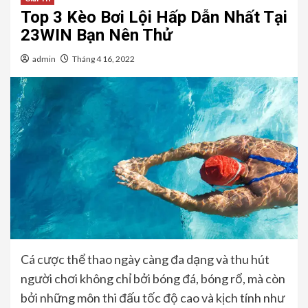
Top 3 Kèo Bơi Lội Hấp Dẫn Nhất Tại
23WIN Bạn Nên Thử
admin
Tháng 4 16, 2022
Cá cược thể thao ngày càng đa dạng và thu hút
người chơi không chỉ bởi bóng đá, bóng rổ, mà còn
bởi những môn thi đấu tốc độ cao và kịch tính như