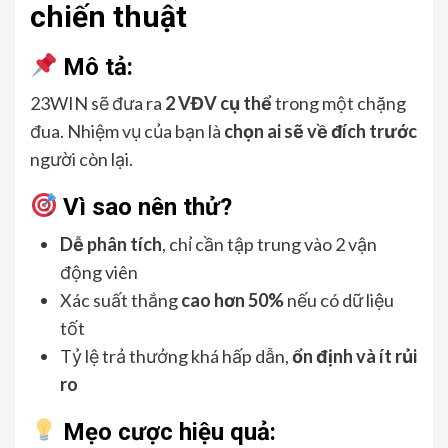
chiến thuật
Mô tả:
23WIN sẽ đưa ra
2 VĐV cụ thể
trong một chặng
đua. Nhiệm vụ của bạn là
chọn ai sẽ về đích trước
người còn lại.
Vì sao nên thử?
Dễ phân tích
, chỉ cần tập trung vào 2 vận
động viên
Xác suất thắng
cao hơn 50%
nếu có dữ liệu
tốt
Tỷ lệ trả thưởng khá hấp dẫn,
ổn định và ít rủi
ro
Mẹo cược hiệu quả: