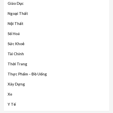
Giáo Dục
Ngoại Thất
Nội Thất
Số Hoá
Sức Khoẻ
Tài Chính
Thời Trang
Thực Phẩm – Đồ Uống
Xây Dựng
Xe
Y Tế