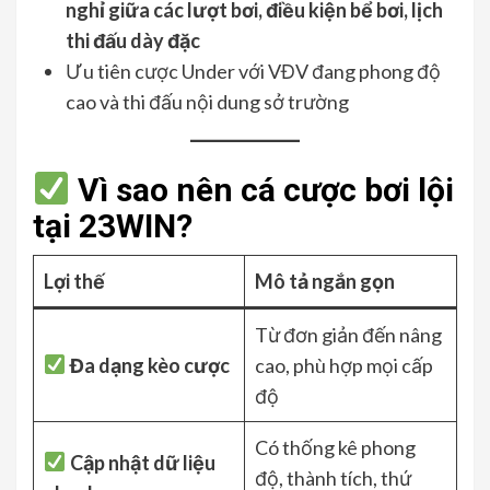
nghỉ giữa các lượt bơi, điều kiện bể bơi, lịch
thi đấu dày đặc
Ưu tiên cược Under với VĐV đang phong độ
cao và thi đấu nội dung sở trường
Vì sao nên cá cược bơi lội
tại 23WIN?
Lợi thế
Mô tả ngắn gọn
Từ đơn giản đến nâng
Đa dạng kèo cược
cao, phù hợp mọi cấp
độ
Có thống kê phong
Cập nhật dữ liệu
độ, thành tích, thứ