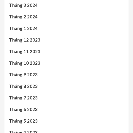
Tháng 3 2024
Tháng 2 2024
Tháng 1 2024
Tháng 12 2023
Tháng 11 2023
Tháng 10 2023
Tháng 9 2023
Tháng 8 2023
Tháng 7 2023
Tháng 6 2023
Tháng 5 2023
Tháng 4 2023