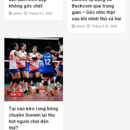
không góc chết
Backcom qua trung
gian – Góc nhìn thật
admin
Tháng 5 5, 2026
sau khi mình thử cả hai
admin
Tháng 3 27, 2026
Giải Trí
Tại sao kèo rung bóng
chuyền Sunwin lại thu
hút người chơi đến
thế?