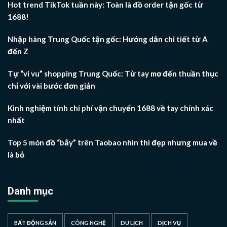
Hot trend TikTok tuần này: Toàn là đồ order tận gốc từ
1688!
Nhập hàng Trung Quốc tận gốc: Hướng dẫn chi tiết từ A
đến Z
Tự “vi vu” shopping Trung Quốc: Từ tay mơ đến thuần thục
chỉ với vài bước đơn giản
Kinh nghiệm tính chi phí vận chuyển 1688 về tay chính xác
nhất
Top 5 món đồ “bẫy” trên Taobao nhìn thì đẹp nhưng mua về
là bỏ
Danh mục
BẤT ĐỘNG SẢN
CÔNG NGHỆ
DU LỊCH
DỊCH VỤ