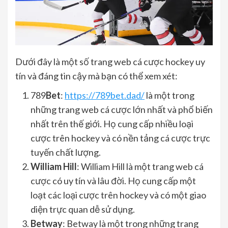
Dưới đây là một số trang web cá cược hockey uy
tín và đáng tin cậy mà bạn có thể xem xét:
789
Bet
:
https://789bet.dad/
là một trong
những trang web cá cược lớn nhất và phổ biến
nhất trên thế giới. Họ cung cấp nhiều loại
cược trên hockey và có nền tảng cá cược trực
tuyến chất lượng.
William Hill
: William Hill là một trang web cá
cược có uy tín và lâu đời. Họ cung cấp một
loạt các loại cược trên hockey và có một giao
diện trực quan dễ sử dụng.
Betway
: Betway là một trong những trang