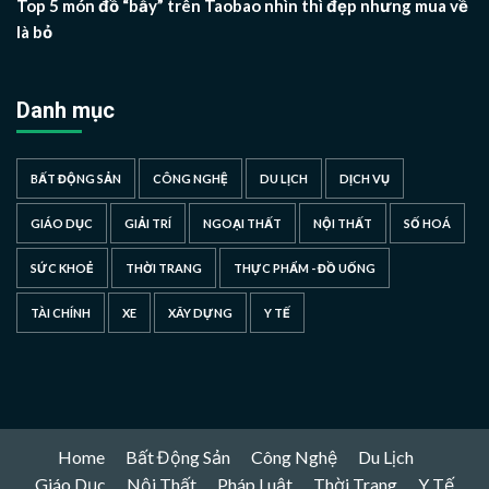
Top 5 món đồ “bẫy” trên Taobao nhìn thì đẹp nhưng mua về
là bỏ
Danh mục
BẤT ĐỘNG SẢN
CÔNG NGHỆ
DU LỊCH
DỊCH VỤ
GIÁO DỤC
GIẢI TRÍ
NGOẠI THẤT
NỘI THẤT
SỐ HOÁ
SỨC KHOẺ
THỜI TRANG
THỰC PHẨM - ĐỒ UỐNG
TÀI CHÍNH
XE
XÂY DỰNG
Y TẾ
Home
Bất Động Sản
Công Nghệ
Du Lịch
Giáo Dục
Nội Thất
Pháp Luật
Thời Trang
Y Tế