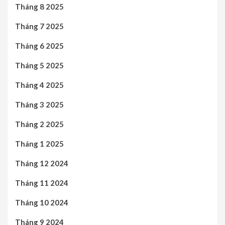
Tháng 8 2025
Tháng 7 2025
Tháng 6 2025
Tháng 5 2025
Tháng 4 2025
Tháng 3 2025
Tháng 2 2025
Tháng 1 2025
Tháng 12 2024
Tháng 11 2024
Tháng 10 2024
Tháng 9 2024