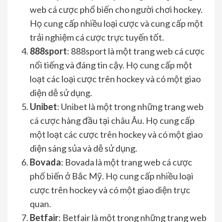
web cá cược phổ biến cho người chơi hockey.
Họ cung cấp nhiều loại cược và cung cấp một
trải nghiệm cá cược trực tuyến tốt.
888sport
: 888sport là một trang web cá cược
nổi tiếng và đáng tin cậy. Họ cung cấp một
loạt các loại cược trên hockey và có một giao
diện dễ sử dụng.
Unibet
: Unibet là một trong những trang web
cá cược hàng đầu tại châu Âu. Họ cung cấp
một loạt các cược trên hockey và có một giao
diện sáng sủa và dễ sử dụng.
Bovada
: Bovada là một trang web cá cược
phổ biến ở Bắc Mỹ. Họ cung cấp nhiều loại
cược trên hockey và có một giao diện trực
quan.
Betfair
: Betfair là một trong những trang web