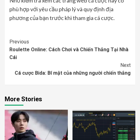
Nhớ kiểm tra xem các trang web cá cược này có
phù hợp với yêu cầu pháp lý và quy định địa
phương của bạn trước khi tham gia cá cược.
Continue
Previous
Roulette Online: Cách Chơi và Chiến Thắng Tại Nhà
Reading
Cái
Next
Cá cược Bida: Bí mật của những người chiến thắng
More Stories