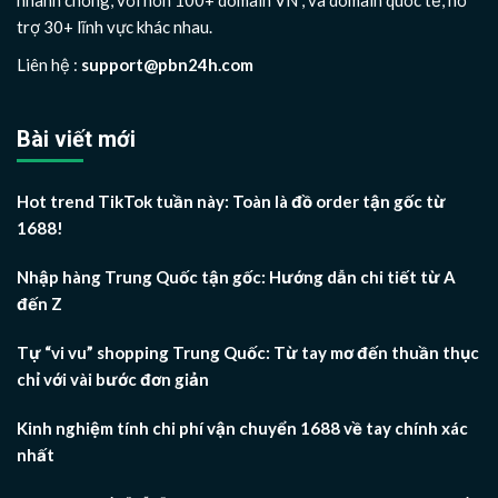
trợ 30+ lĩnh vực khác nhau.
Liên hệ :
support@pbn24h.com
Bài viết mới
Hot trend TikTok tuần này: Toàn là đồ order tận gốc từ
1688!
Nhập hàng Trung Quốc tận gốc: Hướng dẫn chi tiết từ A
đến Z
Tự “vi vu” shopping Trung Quốc: Từ tay mơ đến thuần thục
chỉ với vài bước đơn giản
Kinh nghiệm tính chi phí vận chuyển 1688 về tay chính xác
nhất