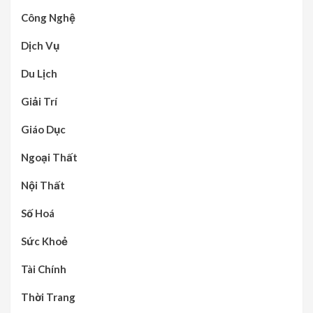
Công Nghệ
Dịch Vụ
Du Lịch
Giải Trí
Giáo Dục
Ngoại Thất
Nội Thất
Số Hoá
Sức Khoẻ
Tài Chính
Thời Trang