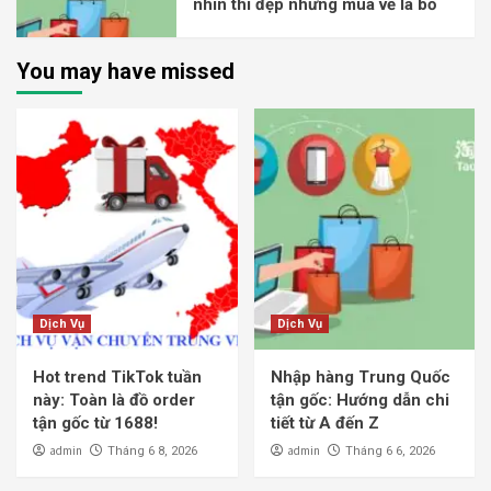
nhìn thì đẹp nhưng mua về là bỏ
You may have missed
Dịch Vụ
Dịch Vụ
Hot trend TikTok tuần
Nhập hàng Trung Quốc
này: Toàn là đồ order
tận gốc: Hướng dẫn chi
tận gốc từ 1688!
tiết từ A đến Z
admin
admin
Tháng 6 8, 2026
Tháng 6 6, 2026