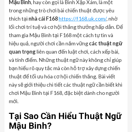
Mậu Binh
, hay còn gọi là Binh Xập Xám, là một
trong những trò chơi bài chiến thuật được yêu
thích tại
nhà cái F168
https://f168.uk.com/
, nhờ
lối chơi trí tuệ và cơ hội thắng thưởng hấp dẫn. Để
tham gia Mậu Binh tại F168 một cách tự tin và
hiệu quả, người chơi cần nắm vững
các thuật ngữ
quan trọng
liên quan đến luật chơi, cách xếp bài,
và tính điểm. Những thuật ngữ này không chỉ giúp
bạn hiểu rõ quy tắc mà còn hỗ trợ xây dựng chiến
thuật để tối ưu hóa cơ hội chiến thắng. Bài viết
này sẽ giới thiệu chi tiết các thuật ngữ cần biết khi
chơi Mậu Binh tại F168, đặc biệt dành cho người
mới.
Tại Sao Cần Hiểu Thuật Ngữ
Mậu Binh?