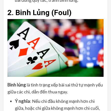
2. Binh Lủng (Foul)
Binh lủng
là tình trạng xếp bài sai thứ tự mạnh yếu
giữa các chi, dẫn đến thua ngay.
Ý nghĩa
: Nếu chi đầu không mạnh hơn chi
giữa, hoặc chi giữa không mạnh hơn chi cuối,