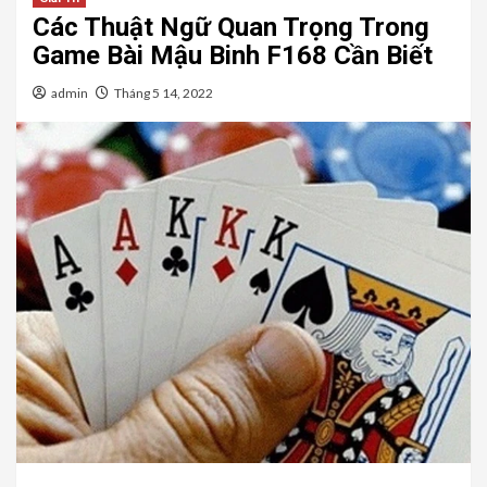
Các Thuật Ngữ Quan Trọng Trong
Game Bài Mậu Binh F168 Cần Biết
admin
Tháng 5 14, 2022