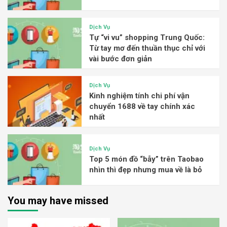
Dịch Vụ
Tự “vi vu” shopping Trung Quốc:
Từ tay mơ đến thuần thục chỉ với
vài bước đơn giản
Dịch Vụ
Kinh nghiệm tính chi phí vận
chuyển 1688 về tay chính xác
nhất
Dịch Vụ
Top 5 món đồ “bẫy” trên Taobao
nhìn thì đẹp nhưng mua về là bỏ
You may have missed