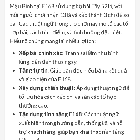
Mậu Binh tại F168 sử dụng bộ bài Tây 52 lá, với
mỗi người chơi nhận 13 lá và xếp thành 3 chi để so
bài. Các thuật ngữ trong trò chơi này mô tả các tổ
hợp bài, cách tính điểm, và tình huống đặc biệt.
Hiểu rõ chúng mang lại nhiều lợi ích:
Xếp bài chính xác
: Tránh sai lầm như binh
lủng, dẫn đến thua ngay.
Tăng tự tin
: Giúp bạn đọc hiểu bảng kết quả
và giao diện của F168.
Xây dựng chiến thuật
: Áp dụng thuật ngữ để
tối ưu hóa cách xếp chi và săn các tổ hợp
thưởng cao.
Tận dụng tính năng F168
: Các thuật ngữ
xuất hiện trong hướng dẫn, thống kê, và hỗ
trợ khách hàng, giúp bạn khai thác nền tảng