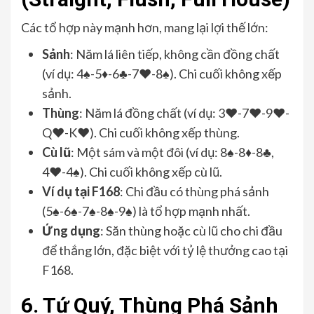
Các tổ hợp này mạnh hơn, mang lại lợi thế lớn:
Sảnh
: Năm lá liên tiếp, không cần đồng chất
(ví dụ: 4♠-5♦-6♣-7♥-8♠). Chi cuối không xếp
sảnh.
Thùng
: Năm lá đồng chất (ví dụ: 3♥-7♥-9♥-
Q♥-K♥). Chi cuối không xếp thùng.
Cù lũ
: Một sám và một đôi (ví dụ: 8♠-8♦-8♣,
4♥-4♠). Chi cuối không xếp cù lũ.
Ví dụ tại F168
: Chi đầu có thùng phá sảnh
(5♠-6♠-7♠-8♠-9♠) là tổ hợp mạnh nhất.
Ứng dụng
: Săn thùng hoặc cù lũ cho chi đầu
để thắng lớn, đặc biệt với tỷ lệ thưởng cao tại
F168.
6. Tứ Quý, Thùng Phá Sảnh