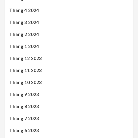
Tháng 4 2024
Tháng 3 2024
Tháng 2 2024
Tháng 1 2024
Tháng 12 2023
Tháng 11 2023
Tháng 10 2023
Tháng 9 2023
Tháng 8 2023
Tháng 7 2023
Tháng 6 2023