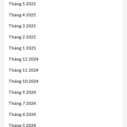
Tháng 5 2025
Tháng 4 2025
Tháng 3 2025
Tháng 2 2025
Tháng 1 2025
Tháng 12 2024
Tháng 11 2024
Tháng 10 2024
Tháng 9 2024
Tháng 7 2024
Tháng 6 2024
Tháng 5 2024