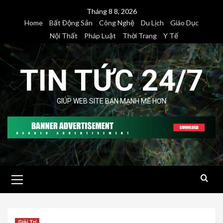
Skip
Tháng 8 8, 2026
to
Home
Bất Động Sản
Công Nghệ
Du Lịch
Giáo Dục
content
Nội Thất
Pháp Luật
Thời Trang
Y Tế
TIN TỨC 24/7
GIÚP WEB SITE BẠN MẠNH MẼ HƠN
Primary
Menu
Giải Trí