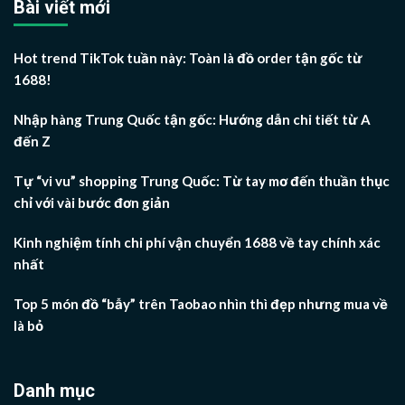
Bài viết mới
Hot trend TikTok tuần này: Toàn là đồ order tận gốc từ
1688!
Nhập hàng Trung Quốc tận gốc: Hướng dẫn chi tiết từ A
đến Z
Tự “vi vu” shopping Trung Quốc: Từ tay mơ đến thuần thục
chỉ với vài bước đơn giản
Kinh nghiệm tính chi phí vận chuyển 1688 về tay chính xác
nhất
Top 5 món đồ “bẫy” trên Taobao nhìn thì đẹp nhưng mua về
là bỏ
Danh mục