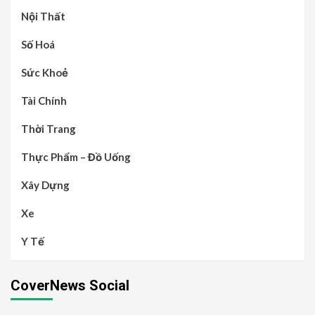
Nội Thất
Số Hoá
Sức Khoẻ
Tài Chính
Thời Trang
Thực Phẩm – Đồ Uống
Xây Dựng
Xe
Y Tế
CoverNews Social