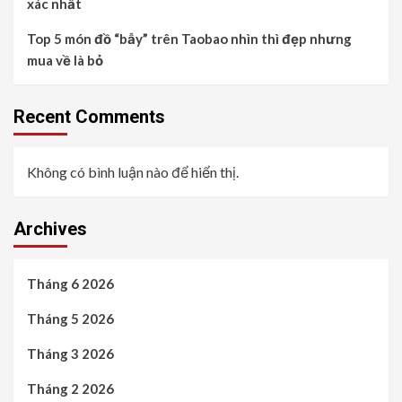
xác nhất
Top 5 món đồ “bẫy” trên Taobao nhìn thì đẹp nhưng
mua về là bỏ
Recent Comments
Không có bình luận nào để hiển thị.
Archives
Tháng 6 2026
Tháng 5 2026
Tháng 3 2026
Tháng 2 2026