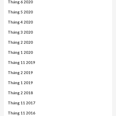
Tháng 6 2020
Tháng 5 2020
Tháng 4 2020
Tháng 3 2020
Tháng 2 2020
Tháng 1 2020
Tháng 11 2019
Tháng 2 2019
Tháng 1 2019
Tháng 2 2018
Tháng 11 2017
Tháng 11 2016