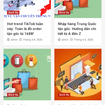
Dịch Vụ
Dịch Vụ
Hot trend TikTok tuần
Nhập hàng Trung Quốc
này: Toàn là đồ order
tận gốc: Hướng dẫn chi
tận gốc từ 1688!
tiết từ A đến Z
admin
admin
Tháng 6 8, 2026
Tháng 6 6, 2026
Dịch Vụ
Dịch Vụ