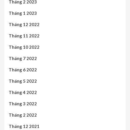
Tháng 2 2023
Tháng 1 2023
Tháng 12 2022
Tháng 11 2022
Tháng 10 2022
Tháng 7 2022
Tháng 6 2022
Tháng 5 2022
Tháng 4 2022
Tháng 3 2022
Tháng 2 2022
Tháng 12 2021