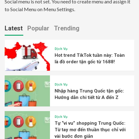
Social menu is not set. You need to create menu and assign it
to Social Menu on Menu Settings.
Latest
Popular
Trending
Dịch Vụ
Hot trend TikTok tuần này: Toàn
là đồ order tận gốc từ 1688!
Dịch Vụ
Nhập hàng Trung Quốc tận gốc:
Hướng dẫn chi tiết từ A đến Z
Dịch Vụ
Tự “vi vu” shopping Trung Quốc:
Từ tay mơ đến thuần thục chỉ với
vài bước đơn giản