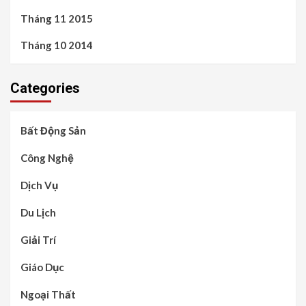
Tháng 11 2015
Tháng 10 2014
Categories
Bất Động Sản
Công Nghệ
Dịch Vụ
Du Lịch
Giải Trí
Giáo Dục
Ngoại Thất