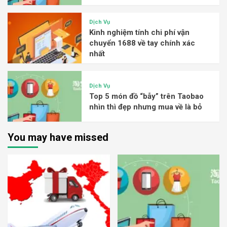
Dịch Vụ
Kinh nghiệm tính chi phí vận
chuyển 1688 về tay chính xác
nhất
Dịch Vụ
Top 5 món đồ “bẫy” trên Taobao
nhìn thì đẹp nhưng mua về là bỏ
You may have missed