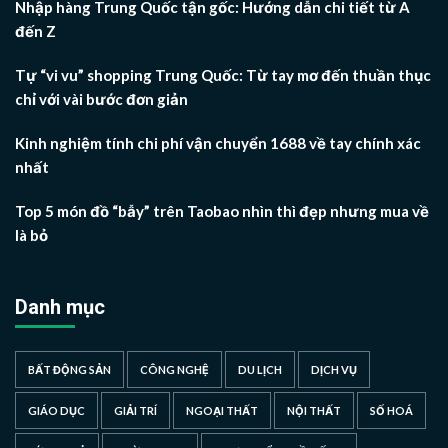
Nhập hàng Trung Quốc tận gốc: Hướng dẫn chi tiết từ A
đến Z
Tự “vi vu” shopping Trung Quốc: Từ tay mơ đến thuần thục
chỉ với vài bước đơn giản
Kinh nghiệm tính chi phí vận chuyển 1688 về tay chính xác
nhất
Top 5 món đồ “bẫy” trên Taobao nhìn thì đẹp nhưng mua về
là bỏ
Danh mục
BẤT ĐỘNG SẢN
CÔNG NGHỆ
DU LỊCH
DỊCH VỤ
GIÁO DỤC
GIẢI TRÍ
NGOẠI THẤT
NỘI THẤT
SỐ HOÁ