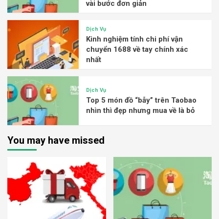
vài bước đơn giản
Dịch Vụ
Kinh nghiệm tính chi phí vận
chuyển 1688 về tay chính xác
nhất
Dịch Vụ
Top 5 món đồ “bẫy” trên Taobao
nhìn thì đẹp nhưng mua về là bỏ
You may have missed