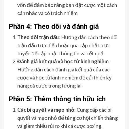
vốn để đảm bảo rằng bạn đặt cược một cách
cân nhắc và có trách nhiệm.
Phần 4: Theo dõi và đánh giá
Theo dõi trận đấu
: Hướng dẫn cách theo dõi
trận đấu trực tiếp hoặc qua cập nhật trực
tuyến để cập nhật thông tin và kết quả.
Đánh giá kết quả và học từ kinh nghiệm
:
Hướng dẫn cách đánh giá kết quả của các
cược và học từ kinh nghiệm để cải thiện kỹ
năng cá cược trong tương lai.
Phần 5: Thêm thông tin hữu ích
Các bí quyết và mẹo nhỏ
: Cung cấp các bí
quyết và mẹo nhỏ để tăng cơ hội chiến thắng
và giảm thiểu rủi ro khi cá cược boxing.