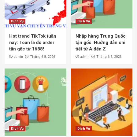
Dịch Vụ
Dịch Vụ
Hot trend TikTok tuần
Nhập hàng Trung Quốc
này: Toàn là đồ order
tận gốc: Hướng dẫn chi
tận gốc từ 1688!
tiết từ A đến Z
admin
admin
Tháng 6 8, 2026
Tháng 6 6, 2026
Dịch Vụ
Dịch Vụ