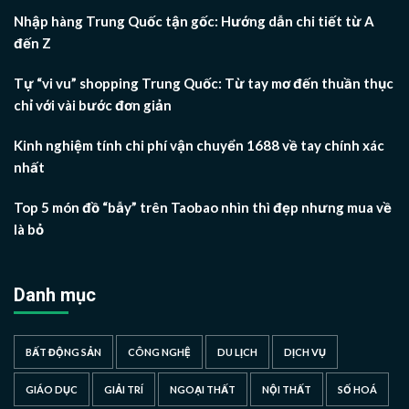
Nhập hàng Trung Quốc tận gốc: Hướng dẫn chi tiết từ A
đến Z
Tự “vi vu” shopping Trung Quốc: Từ tay mơ đến thuần thục
chỉ với vài bước đơn giản
Kinh nghiệm tính chi phí vận chuyển 1688 về tay chính xác
nhất
Top 5 món đồ “bẫy” trên Taobao nhìn thì đẹp nhưng mua về
là bỏ
Danh mục
BẤT ĐỘNG SẢN
CÔNG NGHỆ
DU LỊCH
DỊCH VỤ
GIÁO DỤC
GIẢI TRÍ
NGOẠI THẤT
NỘI THẤT
SỐ HOÁ