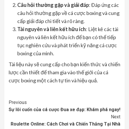
Câu hỏi thường gặp và giải đáp
: Đáp ứng các
câu hỏi thường gặp về cá cược boxing và cung
cấp giải đáp chi tiết và rõ ràng.
Tài nguyên và liên kết hữu ích
: Liệt kê các tài
nguyên và liên kết hữu ích để bạn có thể tiếp
tục nghiên cứu và phát triển kỹ năng cá cược
boxing của mình.
Tài liệu này sẽ cung cấp cho bạn kiến thức và chiến
lược cần thiết để tham gia vào thế giới của cá
cược boxing một cách tự tin và hiệu quả.
Continue
Previous
Sự lôi cuốn của cá cược Đua xe đạp: Khám phá ngay!
Reading
Next
Roulette Online: Cách Chơi và Chiến Thắng Tại Nhà