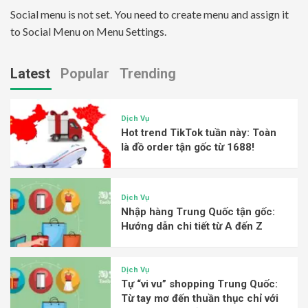
Social menu is not set. You need to create menu and assign it
to Social Menu on Menu Settings.
Latest
Popular
Trending
Dịch Vụ
Hot trend TikTok tuần này: Toàn
là đồ order tận gốc từ 1688!
Dịch Vụ
Nhập hàng Trung Quốc tận gốc:
Hướng dẫn chi tiết từ A đến Z
Dịch Vụ
Tự “vi vu” shopping Trung Quốc:
Từ tay mơ đến thuần thục chỉ với