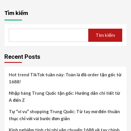
Tìm kiếm
Tìm kiếm
Recent Posts
Hot trend TikTok tuần này: Toàn là đồ order tận gốc từ
1688!
Nhập hàng Trung Quốc tận gốc: Hướng dẫn chi tiết từ
A đến Z
Tự “vi vu” shopping Trung Quốc: Từ tay mơ đến thuần
thục chỉ với vài bước đơn giản
Kinh nghiệm tính chi phí vận chuyển 1688 về tay chính