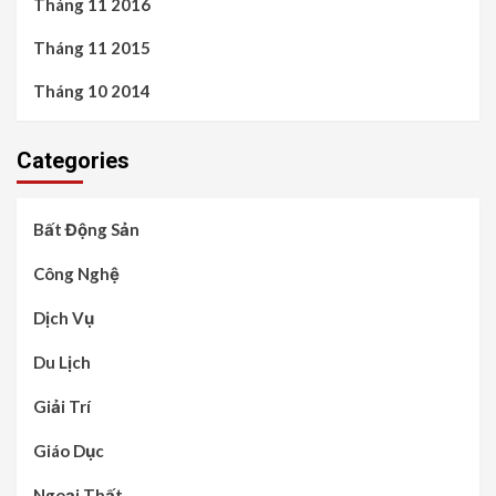
Tháng 11 2016
Tháng 11 2015
Tháng 10 2014
Categories
Bất Động Sản
Công Nghệ
Dịch Vụ
Du Lịch
Giải Trí
Giáo Dục
Ngoại Thất