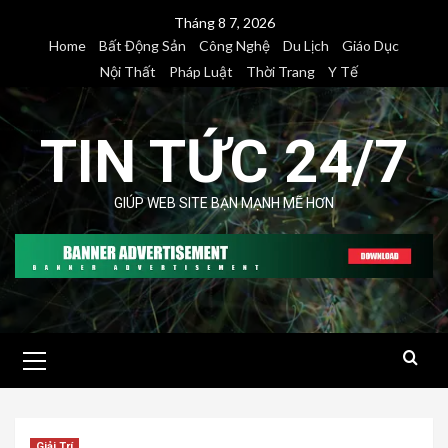
Skip
Tháng 8 7, 2026
to
Home
Bất Động Sản
Công Nghệ
Du Lịch
Giáo Dục
content
Nội Thất
Pháp Luật
Thời Trang
Y Tế
TIN TỨC 24/7
GIÚP WEB SITE BẠN MẠNH MẼ HƠN
Primary
Menu
Giải Trí