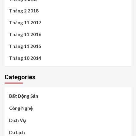
Tháng 2 2018
Tháng 11 2017
Tháng 11 2016
Tháng 11 2015
Tháng 10 2014
Categories
Bất Động Sản
Công Nghệ
Dịch Vụ
Du Lịch