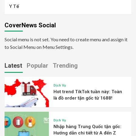
Y Tế
CoverNews Social
Social menu is not set. You need to create menu and assign it
to Social Menu on Menu Settings.
Latest
Popular
Trending
Dịch Vụ
Hot trend TikTok tuần này: Toàn
là đồ order tận gốc từ 1688!
Dịch Vụ
Nhập hàng Trung Quốc tận gốc:
Hướng dẫn chi tiết từ A đến Z