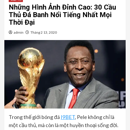
Những Hình Ảnh Đỉnh Cao: 30 Cầu
Thủ Đá Banh Nổi Tiếng Nhất Mọi
Thời Đại
admin
Tháng 2 13, 2020
Trong thế giới bóng đá
I9BET
, Pele không chỉ là
một cầu thủ, mà còn là một huyền thoại sống đời.