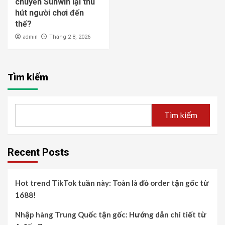
chuyền Sunwin lại thu
hút người chơi đến
thế?
admin
Tháng 2 8, 2026
Tìm kiếm
Tìm kiếm
Recent Posts
Hot trend TikTok tuần này: Toàn là đồ order tận gốc từ
1688!
Nhập hàng Trung Quốc tận gốc: Hướng dẫn chi tiết từ