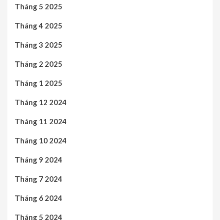
Tháng 5 2025
Tháng 4 2025
Tháng 3 2025
Tháng 2 2025
Tháng 1 2025
Tháng 12 2024
Tháng 11 2024
Tháng 10 2024
Tháng 9 2024
Tháng 7 2024
Tháng 6 2024
Tháng 5 2024