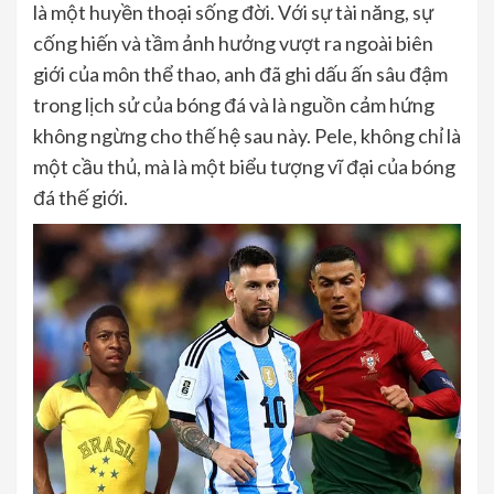
là một huyền thoại sống đời. Với sự tài năng, sự
cống hiến và tầm ảnh hưởng vượt ra ngoài biên
giới của môn thể thao, anh đã ghi dấu ấn sâu đậm
trong lịch sử của bóng đá và là nguồn cảm hứng
không ngừng cho thế hệ sau này. Pele, không chỉ là
một cầu thủ, mà là một biểu tượng vĩ đại của bóng
đá thế giới.