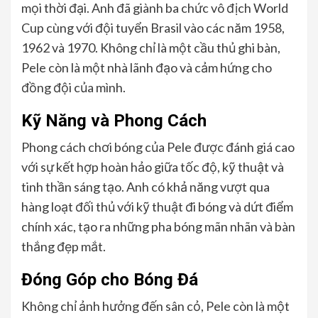
mọi thời đại. Anh đã giành ba chức vô địch World
Cup cùng với đội tuyển Brasil vào các năm 1958,
1962 và 1970. Không chỉ là một cầu thủ ghi bàn,
Pele còn là một nhà lãnh đạo và cảm hứng cho
đồng đội của mình.
Kỹ Năng và Phong Cách
Phong cách chơi bóng của Pele được đánh giá cao
với sự kết hợp hoàn hảo giữa tốc độ, kỹ thuật và
tinh thần sáng tạo. Anh có khả năng vượt qua
hàng loạt đối thủ với kỹ thuật đi bóng và dứt điểm
chính xác, tạo ra những pha bóng mãn nhãn và bàn
thắng đẹp mắt.
Đóng Góp cho Bóng Đá
Không chỉ ảnh hưởng đến sân cỏ, Pele còn là một