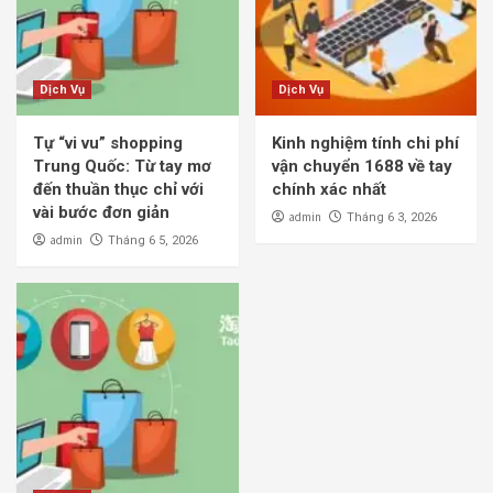
Dịch Vụ
Dịch Vụ
Tự “vi vu” shopping
Kinh nghiệm tính chi phí
Trung Quốc: Từ tay mơ
vận chuyển 1688 về tay
đến thuần thục chỉ với
chính xác nhất
vài bước đơn giản
admin
Tháng 6 3, 2026
admin
Tháng 6 5, 2026