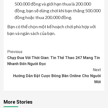
500.000 đồng và giới hạn thua là 200.000
đồng, bạn sẽ dừng chơi khi bạn thắng 500.000
đồng hoặc thua 200.000 đồng.
Bạn có thể chọn một kế hoạch chơi phù hợp với
bạn và ngân sách của bạn.
Continue
Previous
Chạy Đua Với Thời Gian: Tin Thể Thao 247 Mang Tin
Reading
Nhanh Đến Người Đọc
Next
Hướng Dẫn Đặt Cược Bóng Bàn Online Cho Người
Mới
More Stories