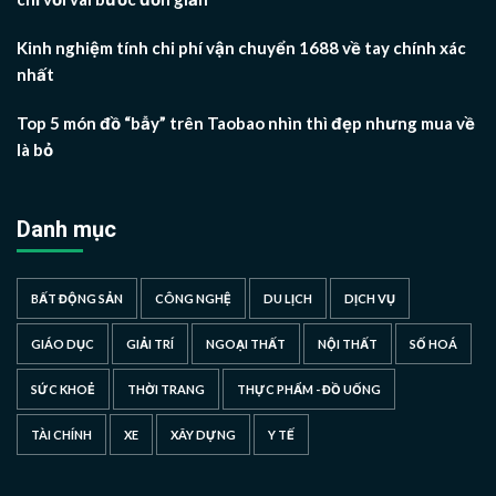
Kinh nghiệm tính chi phí vận chuyển 1688 về tay chính xác
nhất
Top 5 món đồ “bẫy” trên Taobao nhìn thì đẹp nhưng mua về
là bỏ
Danh mục
BẤT ĐỘNG SẢN
CÔNG NGHỆ
DU LỊCH
DỊCH VỤ
GIÁO DỤC
GIẢI TRÍ
NGOẠI THẤT
NỘI THẤT
SỐ HOÁ
SỨC KHOẺ
THỜI TRANG
THỰC PHẨM - ĐỒ UỐNG
TÀI CHÍNH
XE
XÂY DỰNG
Y TẾ