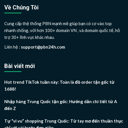
Về Chúng Tôi
Cung cấp thệ thống PBN mạnh mẽ giúp bạn có cơ vào top
nhanh chống, với hơn 100+ domain VN , và domain quốc tế, hỗ
trợ 30+ lĩnh vực khác nhau.
Liên hệ :
support@pbn24h.com
Bài viết mới
Hot trend TikTok tuần này: Toàn là đồ order tận gốc từ
1688!
Nhập hàng Trung Quốc tận gốc: Hướng dẫn chi tiết từ A
đến Z
Tự “vi vu” shopping Trung Quốc: Từ tay mơ đến thuần thục
chỉ với vài bước đơn giản