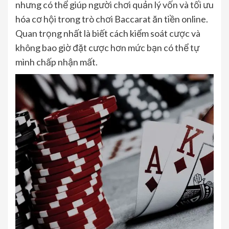
nhưng có thể giúp người chơi quản lý vốn và tối ưu
hóa cơ hội trong trò chơi Baccarat ăn tiền online.
Quan trọng nhất là biết cách kiểm soát cược và
không bao giờ đặt cược hơn mức bạn có thể tự
mình chấp nhận mất.