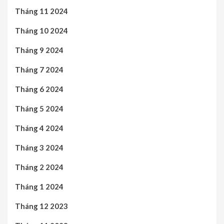
Tháng 11 2024
Tháng 10 2024
Tháng 9 2024
Tháng 7 2024
Tháng 6 2024
Tháng 5 2024
Tháng 4 2024
Tháng 3 2024
Tháng 2 2024
Tháng 1 2024
Tháng 12 2023