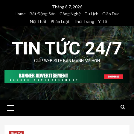
Skip
Tháng 8 7, 2026
to
Home
Bất Động Sản
Công Nghệ
Du Lịch
Giáo Dục
content
Nội Thất
Pháp Luật
Thời Trang
Y Tế
TIN TỨC 24/7
GIÚP WEB SITE BẠN MẠNH MẼ HƠN
Primary
Menu
Giải Trí