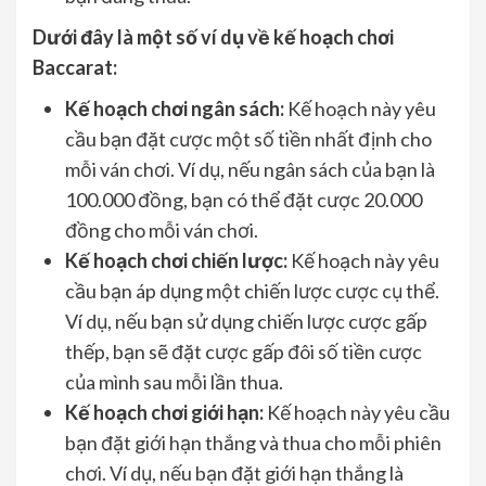
Dưới đây là một số ví dụ về kế hoạch chơi
Baccarat:
Kế hoạch chơi ngân sách:
Kế hoạch này yêu
cầu bạn đặt cược một số tiền nhất định cho
mỗi ván chơi. Ví dụ, nếu ngân sách của bạn là
100.000 đồng, bạn có thể đặt cược 20.000
đồng cho mỗi ván chơi.
Kế hoạch chơi chiến lược:
Kế hoạch này yêu
cầu bạn áp dụng một chiến lược cược cụ thể.
Ví dụ, nếu bạn sử dụng chiến lược cược gấp
thếp, bạn sẽ đặt cược gấp đôi số tiền cược
của mình sau mỗi lần thua.
Kế hoạch chơi giới hạn:
Kế hoạch này yêu cầu
bạn đặt giới hạn thắng và thua cho mỗi phiên
chơi. Ví dụ, nếu bạn đặt giới hạn thắng là