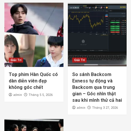
Giải Trí
Giải Trí
Top phim Hàn Quốc có
So sánh Backcom
dàn diễn viên đẹp
Exness tự động và
không góc chết
Backcom qua trung
gian – Góc nhìn thật
admin
Tháng 5 5, 2026
sau khi mình thử cả hai
admin
Tháng 3 27, 2026