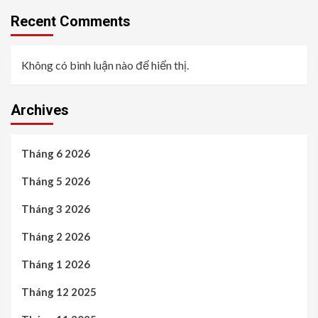
Recent Comments
Không có bình luận nào để hiển thị.
Archives
Tháng 6 2026
Tháng 5 2026
Tháng 3 2026
Tháng 2 2026
Tháng 1 2026
Tháng 12 2025