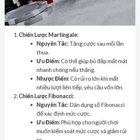
Chiến Lược Martingale:
Nguyên Tắc:
Tăng cược sau mỗi lần
thua.
Ưu Điểm:
Có thể giúp bù đắp mất mát
nhanh chóng nếu thắng.
Nhược Điểm:
Có rủi ro lớn khi mất
nhiều lượt liên tiếp, yêu cầu vốn lớn.
Chiến Lược Fibonacci:
Nguyên Tắc:
Dãn dụng số Fibonacci
để xác định mức cược.
Ưu Điểm:
Phù hợp cho người chơi
muốn kiểm soát mức cược và giảm rủi
ro.