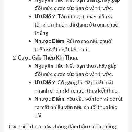
đôi mức cược của bạn ở ván trước.
Ưu Điểm:
Tận dụng sự may mắn và
tăng lợi nhuận khi đang ở trong chuỗi
thắng.
Nhược Điểm:
Rủi ro cao nếu chuỗi
thắng đột ngột kết thúc.
Cược Gấp Thếp Khi Thua:
Nguyên Tắc:
Nếu bạn thua, hãy gấp
đôi mức cược của bạn ở ván trước.
Ưu Điểm:
Cố gắng bù đắp mất mát
nhanh chóng khi chuỗi thua kết thúc.
Nhược Điểm:
Yêu cầu vốn lớn và có rủi
ro mất nhiều vốn nếu chuỗi thua kéo
dài.
Các chiến lược này không đảm bảo chiến thắng,