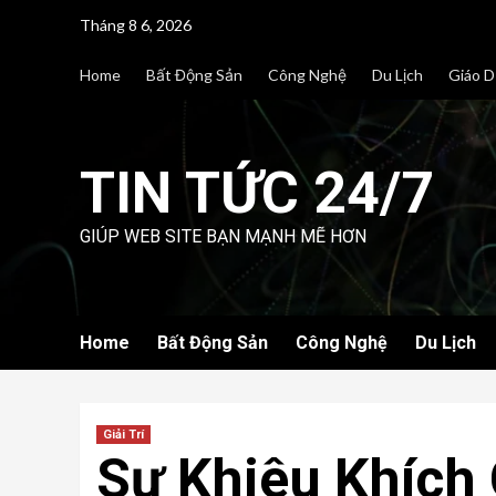
Skip
Tháng 8 6, 2026
to
content
Home
Bất Động Sản
Công Nghệ
Du Lịch
Giáo D
TIN TỨC 24/7
GIÚP WEB SITE BẠN MẠNH MẼ HƠN
Home
Bất Động Sản
Công Nghệ
Du Lịch
Giải Trí
Sự Khiêu Khích