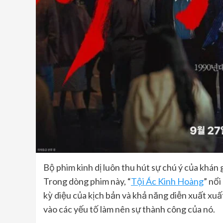
Bộ phim kinh dị luôn thu hút sự chú ý của khán 
Trong dòng phim này, “
Tội Ác Kinh Hoàng
” nổ
kỳ diệu của kịch bản và khả năng diễn xuất xuất
vào các yếu tố làm nên sự thành công của nó.