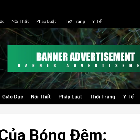
ục
Nội Thất
Pháp Luật
Thời Trang
Y Tế
Giáo Dục
Nội Thất
Pháp Luật
Thời Trang
Y Tế
 Của Bóng Đêm: