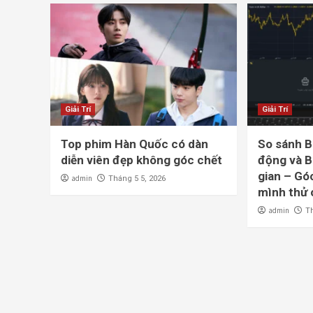
Giải Trí
Giải Trí
Top phim Hàn Quốc có dàn
So sánh 
diễn viên đẹp không góc chết
động và 
gian – Góc
admin
Tháng 5 5, 2026
mình thử 
admin
T