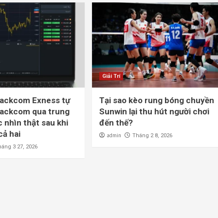
Giải Trí
Backcom Exness tự
Tại sao kèo rung bóng chuyền
Backcom qua trung
Sunwin lại thu hút người chơi
 nhìn thật sau khi
đến thế?
cả hai
admin
Tháng 2 8, 2026
háng 3 27, 2026