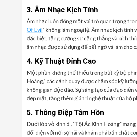
3.
Âm Nhạc Kịch Tính
Âm nhạc luôn đóng một vai trò quan trọng trong
Of Evil
” không làm ngoại lệ. Âm nhạc kịch tính
đặc biệt, tăng cường sự căng thẳng và kích thíc
âm nhạc được sử dụng để bất ngờ và làm cho cá
4.
Kỹ Thuật Đỉnh Cao
Một phần không thể thiếu trong bất kỳ bộ phim 
Hoàng,” các cảnh quay được chăm sóc kỹ lưỡng 
không gian độc đáo. Sự sáng tạo của đạo diễn v
đẹp mắt, tăng thêm giá trị nghệ thuật của bộ p
5.
Thông Điệp Tâm Hồn
Dưới lớp vỏ kinh dị, “Tội Ác Kinh Hoàng” mang
đối diện với nỗi sợ hãi và khám phá bản chất c