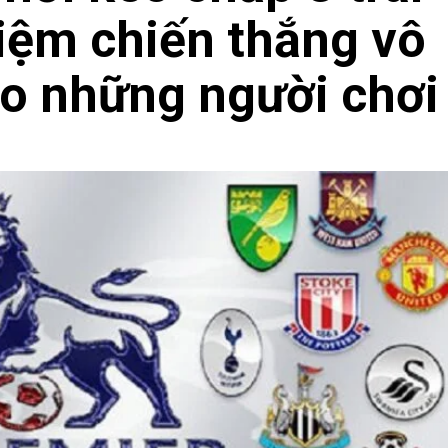
iệm chiến thắng vô
ho những người chơi