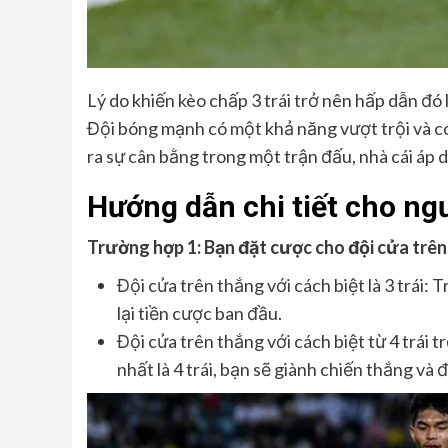
Lý do khiến kèo chấp 3 trái trở nên hấp dẫn đó 
Đội bóng mạnh có một khả năng vượt trội và có 
ra sự cân bằng trong một trận đấu, nhà cái áp dụ
Hướng dẫn chi tiết cho ngư
Trường hợp 1: Bạn đặt cược cho đội cửa trên
Đội cửa trên thắng với cách biệt là 3 trái:
lại tiền cược ban đầu.
Đội cửa trên thắng với cách biệt từ 4 trái t
nhất là 4 trái, bạn sẽ giành chiến thắng và