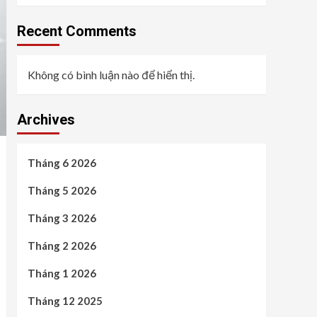
Recent Comments
Không có bình luận nào để hiển thị.
Archives
Tháng 6 2026
Tháng 5 2026
Tháng 3 2026
Tháng 2 2026
Tháng 1 2026
Tháng 12 2025