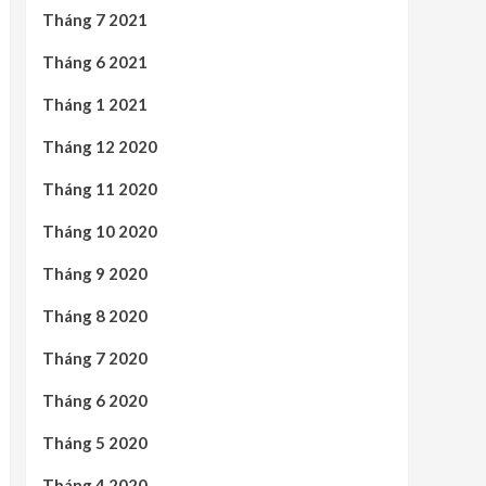
Tháng 7 2021
Tháng 6 2021
Tháng 1 2021
Tháng 12 2020
Tháng 11 2020
Tháng 10 2020
Tháng 9 2020
Tháng 8 2020
Tháng 7 2020
Tháng 6 2020
Tháng 5 2020
Tháng 4 2020