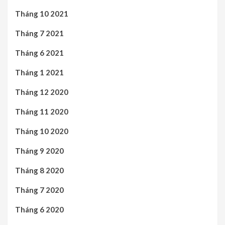
Tháng 10 2021
Tháng 7 2021
Tháng 6 2021
Tháng 1 2021
Tháng 12 2020
Tháng 11 2020
Tháng 10 2020
Tháng 9 2020
Tháng 8 2020
Tháng 7 2020
Tháng 6 2020