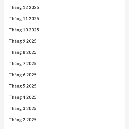
Tháng 12 2025
Tháng 11 2025
Tháng 10 2025
Tháng 9 2025
Tháng 8 2025
Tháng 7 2025
Tháng 6 2025
Tháng 5 2025
Tháng 4 2025
Tháng 3 2025
Tháng 2 2025