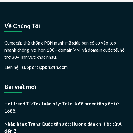
Về Chúng Tôi
Cung cấp thệ thống PBN mạnh mẽ giúp bạn có cơ vào top
nhanh chống, với hơn 100+ domain VN , và domain quốc tế, hỗ
trợ 30+ lĩnh vực khác nhau.
Liên hệ :
support@pbn24h.com
Bài viết mới
Hot trend TikTok tuần này: Toàn là đồ order tận gốc từ
1688!
Nhập hàng Trung Quốc tận gốc: Hướng dẫn chi tiết từ A
đến Z