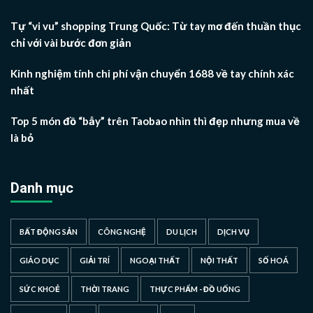
Tự “vi vu” shopping Trung Quốc: Từ tay mơ đến thuần thục
chỉ với vài bước đơn giản
Kinh nghiệm tính chi phí vận chuyển 1688 về tay chính xác
nhất
Top 5 món đồ “bẫy” trên Taobao nhìn thì đẹp nhưng mua về
là bỏ
Danh mục
BẤT ĐỘNG SẢN
CÔNG NGHỆ
DU LỊCH
DỊCH VỤ
GIÁO DỤC
GIẢI TRÍ
NGOẠI THẤT
NỘI THẤT
SỐ HOÁ
SỨC KHOẺ
THỜI TRANG
THỰC PHẨM - ĐỒ UỐNG