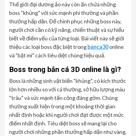
Thế giới đại dương ảo này còn ẩn chứa những
boss “khủng” với sức mạnh phi thường và phần
thưởng hấp dẫn. Để chinh phục những boss này,
người chơi cần có kỹ năng, chiến thuật và sự hiểu
biết về điểm yếu của từng loại. Bài viết này sẽ giới
thiệu các loại boss đặc biệt trong
banca30
online
và “bật mí” cách tiêu diệt chúng hiệu quả.
Boss trong bắn cá 3D online là gì?
Boss là những sinh vật biển “khủng”, có kích thước
lớn hơn nhiều so với cá thường, sở hữu lượng máu
“trâu” và sức mạnh tấn công đáng gờm. Chúng
thường xuất hiện trong một khoảng thời gian
nhất định hoặc khi người chơi đạt được một mức
điểm nhất định. Tiêu diệt boss sẽ mang lại cho
người chơi những phần thưởng hấp dẫn như vàng,