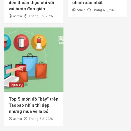
đến thuần thục chỉ với
chính xác nhất
vài bước đơn giản
admin
Tháng 6 3, 2026
admin
Tháng 6 5, 2026
Dịch Vụ
Top 5 món đồ “bẫy” trên
Taobao nhìn thì đẹp
nhưng mua về là bỏ
admin
Tháng 6 2, 2026