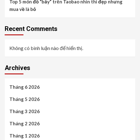
Top 5 món đồ “bẫy” trên Taobao nhìn thì đẹp nhưng
mua về là bỏ
Recent Comments
Không có bình luận nào để hiển thị.
Archives
Tháng 6 2026
Tháng 5 2026
Tháng 3 2026
Tháng 2 2026
Tháng 1 2026