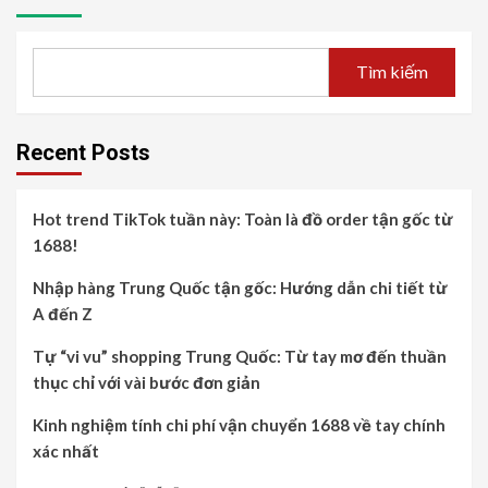
Tìm kiếm
Recent Posts
Hot trend TikTok tuần này: Toàn là đồ order tận gốc từ
1688!
Nhập hàng Trung Quốc tận gốc: Hướng dẫn chi tiết từ
A đến Z
Tự “vi vu” shopping Trung Quốc: Từ tay mơ đến thuần
thục chỉ với vài bước đơn giản
Kinh nghiệm tính chi phí vận chuyển 1688 về tay chính
xác nhất