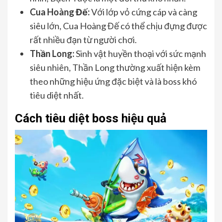
Cua Hoàng Đế:
Với lớp vỏ cứng cáp và càng
siêu lớn, Cua Hoàng Đế có thể chịu đựng được
rất nhiều đạn từ người chơi.
Thần Long:
Sinh vật huyền thoại với sức mạnh
siêu nhiên, Thần Long thường xuất hiện kèm
theo những hiệu ứng đặc biệt và là boss khó
tiêu diệt nhất.
Cách tiêu diệt boss hiệu quả