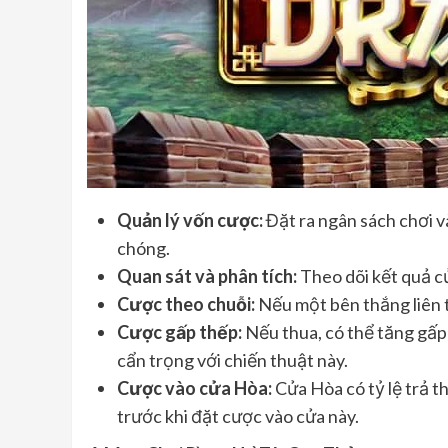
Quản lý vốn cược:
Đặt ra ngân sách chơi v
chóng.
Quan sát và phân tích:
Theo dõi kết quả củ
Cược theo chuỗi:
Nếu một bên thắng liên t
Cược gấp thếp:
Nếu thua, có thể tăng gấp 
cẩn trọng với chiến thuật này.
Cược vào cửa Hòa:
Cửa Hòa có tỷ lệ trả 
trước khi đặt cược vào cửa này.