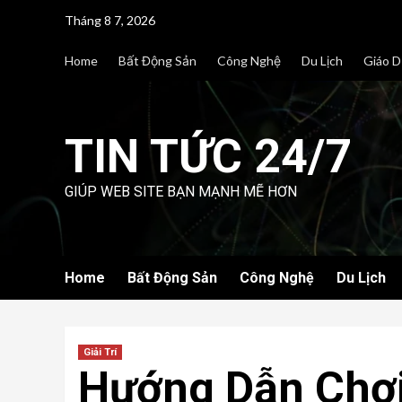
Skip
Tháng 8 7, 2026
to
content
Home
Bất Động Sản
Công Nghệ
Du Lịch
Giáo D
TIN TỨC 24/7
GIÚP WEB SITE BẠN MẠNH MẼ HƠN
Home
Bất Động Sản
Công Nghệ
Du Lịch
Giải Trí
Hướng Dẫn Chơ