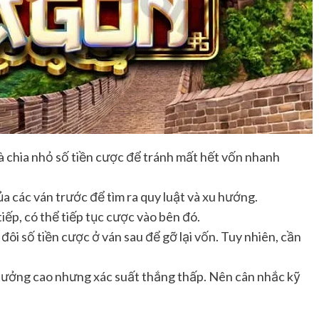
à chia nhỏ số tiền cược để tránh mất hết vốn nhanh
a các ván trước để tìm ra quy luật và xu hướng.
iếp, có thể tiếp tục cược vào bên đó.
đôi số tiền cược ở ván sau để gỡ lại vốn. Tuy nhiên, cần
thưởng cao nhưng xác suất thắng thấp. Nên cân nhắc kỹ