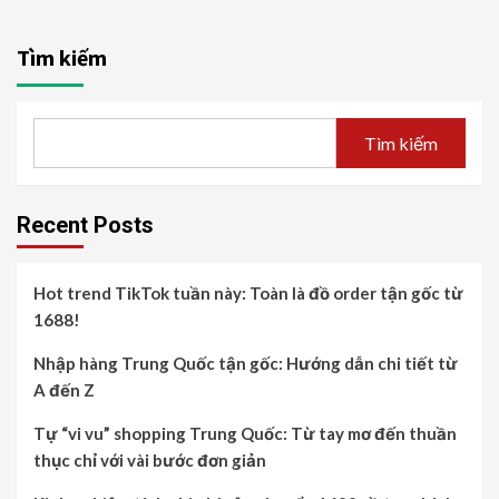
Tìm kiếm
Tìm kiếm
Recent Posts
Hot trend TikTok tuần này: Toàn là đồ order tận gốc từ
1688!
Nhập hàng Trung Quốc tận gốc: Hướng dẫn chi tiết từ
A đến Z
Tự “vi vu” shopping Trung Quốc: Từ tay mơ đến thuần
thục chỉ với vài bước đơn giản