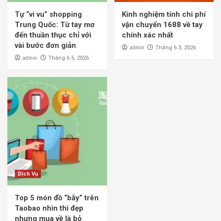
Tự “vi vu” shopping
Kinh nghiệm tính chi phí
Trung Quốc: Từ tay mơ
vận chuyển 1688 về tay
đến thuần thục chỉ với
chính xác nhất
vài bước đơn giản
admin
Tháng 6 3, 2026
admin
Tháng 6 5, 2026
Dịch Vụ
Top 5 món đồ “bẫy” trên
Taobao nhìn thì đẹp
nhưng mua về là bỏ