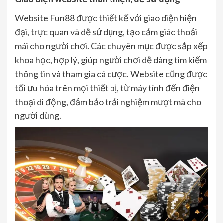
Website Fun88 được thiết kế với giao diện hiện
đại, trực quan và dễ sử dụng, tạo cảm giác thoải
mái cho người chơi. Các chuyên mục được sắp xếp
khoa học, hợp lý, giúp người chơi dễ dàng tìm kiếm
thông tin và tham gia cá cược. Website cũng được
tối ưu hóa trên mọi thiết bị, từ máy tính đến điện
thoại di động, đảm bảo trải nghiệm mượt mà cho
người dùng.