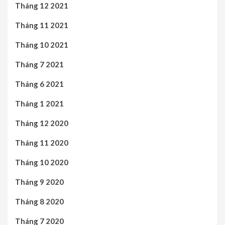
Tháng 12 2021
Tháng 11 2021
Tháng 10 2021
Tháng 7 2021
Tháng 6 2021
Tháng 1 2021
Tháng 12 2020
Tháng 11 2020
Tháng 10 2020
Tháng 9 2020
Tháng 8 2020
Tháng 7 2020