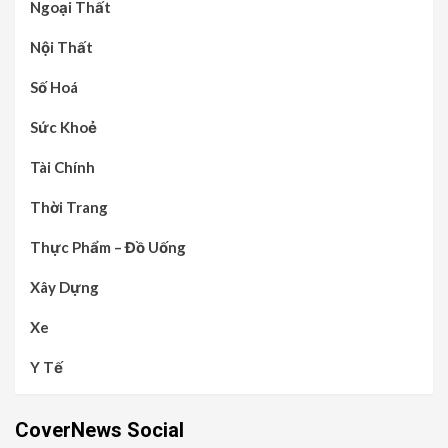
Ngoại Thất
Nội Thất
Số Hoá
Sức Khoẻ
Tài Chính
Thời Trang
Thực Phẩm – Đồ Uống
Xây Dựng
Xe
Y Tế
CoverNews Social