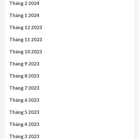
Tháng 2 2024
Tháng 1 2024
Tháng 12 2023
Tháng 11 2023
Tháng 10 2023
Tháng 9 2023
Tháng 8 2023
Tháng 7 2023
Tháng 6 2023
Tháng 5 2023
Tháng 4 2023
Tháng 3 2023