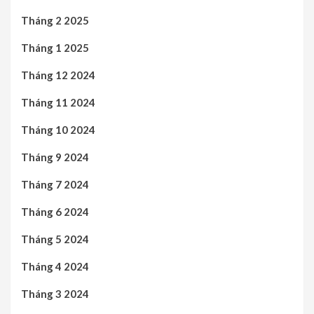
Tháng 2 2025
Tháng 1 2025
Tháng 12 2024
Tháng 11 2024
Tháng 10 2024
Tháng 9 2024
Tháng 7 2024
Tháng 6 2024
Tháng 5 2024
Tháng 4 2024
Tháng 3 2024