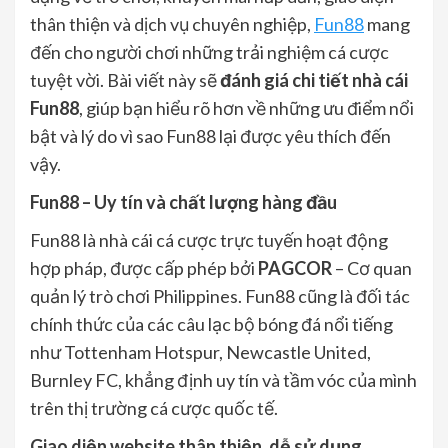
thân thiện và dịch vụ chuyên nghiệp,
Fun88
mang
đến cho người chơi những trải nghiệm cá cược
tuyệt vời. Bài viết này sẽ
đánh giá chi tiết nhà cái
Fun88
, giúp bạn hiểu rõ hơn về những ưu điểm nổi
bật và lý do vì sao Fun88 lại được yêu thích đến
vậy.
Fun88 – Uy tín và chất lượng hàng đầu
Fun88 là nhà cái cá cược trực tuyến hoạt động
hợp pháp, được cấp phép bởi
PAGCOR
– Cơ quan
quản lý trò chơi Philippines. Fun88 cũng là đối tác
chính thức của các câu lạc bộ bóng đá nổi tiếng
như Tottenham Hotspur, Newcastle United,
Burnley FC, khẳng định uy tín và tầm vóc của mình
trên thị trường cá cược quốc tế.
Giao diện website thân thiện, dễ sử dụng