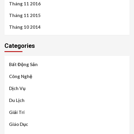
Tháng 11 2016
Tháng 11 2015
Tháng 10 2014
Categories
Bất Động Sản
Công Nghệ
Dịch Vụ
Du Lịch
Giải Trí
Giáo Dục