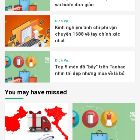
vài bước đơn giản
Dịch Vụ
Kinh nghiệm tính chi phí vận
chuyển 1688 về tay chính xác
nhất
Dịch Vụ
Top 5 món đồ “bẫy” trên Taobao
nhìn thì đẹp nhưng mua về là bỏ
You may have missed