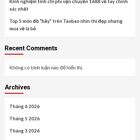
Kinh nghiệm tính chi phí vận chuyển 1688 về tay chính
xác nhất
Top 5 món đồ “bẫy” trên Taobao nhìn thì đẹp nhưng
mua về là bỏ
Recent Comments
Không có bình luận nào để hiển thị.
Archives
Tháng 6 2026
Tháng 5 2026
Tháng 3 2026