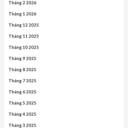
Tháng 2 2026
Tháng 1 2026
Tháng 12 2025
Tháng 11 2025
Tháng 10 2025
Tháng 9 2025
Tháng 8 2025
Tháng 7 2025
Tháng 6 2025
Tháng 5 2025
Tháng 4 2025
Tháng 3 2025