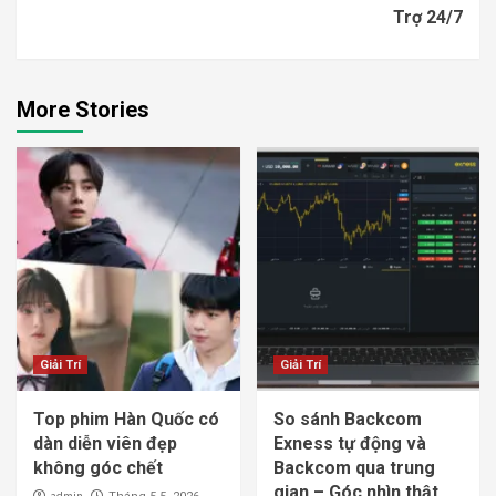
Trợ 24/7
More Stories
Giải Trí
Giải Trí
Top phim Hàn Quốc có
So sánh Backcom
dàn diễn viên đẹp
Exness tự động và
không góc chết
Backcom qua trung
gian – Góc nhìn thật