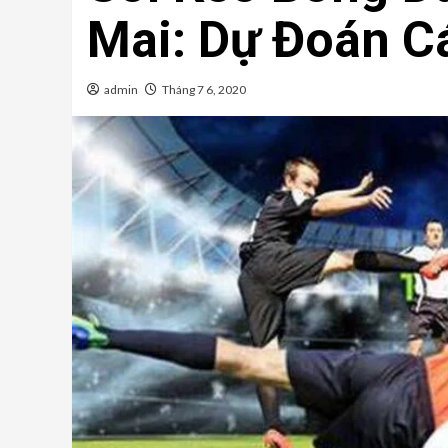
Mai: Dự Đoán C
admin
Tháng 7 6, 2020