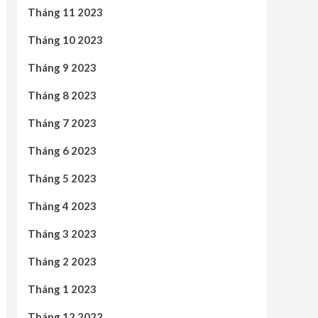
Tháng 11 2023
Tháng 10 2023
Tháng 9 2023
Tháng 8 2023
Tháng 7 2023
Tháng 6 2023
Tháng 5 2023
Tháng 4 2023
Tháng 3 2023
Tháng 2 2023
Tháng 1 2023
Tháng 12 2022