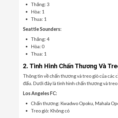
Thắng: 3
Hòa: 1
Thua: 1
Seattle Sounders:
Thắng: 4
Hòa: 0
Thua: 1
2. Tình Hình Chấn Thương Và Tre
Thông tin về chấn thương và treo giò của các 
đấu. Dưới đây là tình hình chấn thương và treo 
Los Angeles FC:
Chấn thương: Kwadwo Opoku, Mahala Op
Treo giò: Không có