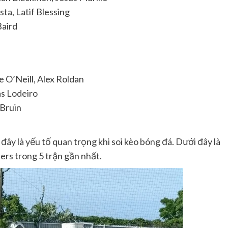
a, Latif Blessing
Baird
 O’Neill, Alex Roldan
as Lodeiro
 Bruin
ây là yếu tố quan trọng khi soi kèo bóng đá. Dưới đây là
rs trong 5 trận gần nhất.