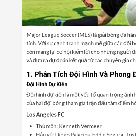
Major League Soccer (MLS) là giải bóng đá hàn
tính. Với sự cạnh tranh mạnh mẽ giữa các đội b
còn mang lại cơ hội kiếm lời cho những người đ
và đưa ra dự đoán kết quả từ các chuyên gia c
1. Phân Tích Đội Hình Và Phong 
Đội Hình Dự Kiến
Đội hình dự kiến là một yếu tố quan trọng ảnh 
của hai đội bóng tham gia trận đấu tâm điểm h
Los Angeles FC:
Thủ môn: Kenneth Vermeer
Hậu vệ: Diego Palacios, Eddie Segura, Tris