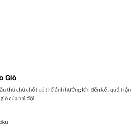
o Giò
cầu thủ chủ chốt có thể ảnh hưởng lớn đến kết quả trận
giò của hai đội.
oku