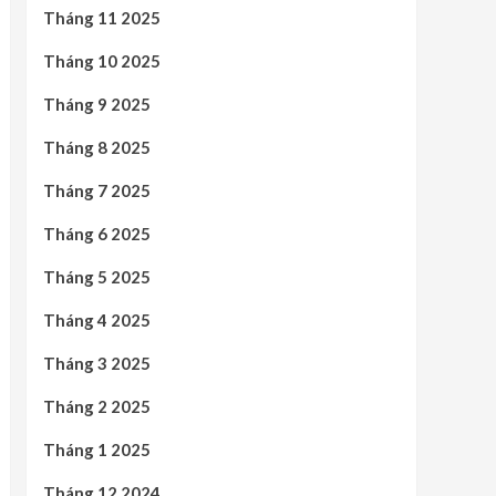
Tháng 11 2025
Tháng 10 2025
Tháng 9 2025
Tháng 8 2025
Tháng 7 2025
Tháng 6 2025
Tháng 5 2025
Tháng 4 2025
Tháng 3 2025
Tháng 2 2025
Tháng 1 2025
Tháng 12 2024