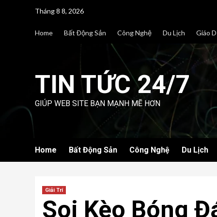
Skip
Tháng 8 8, 2026
to
content
Home
Bất Động Sản
Công Nghệ
Du Lịch
Giáo D
TIN TỨC 24/7
GIÚP WEB SITE BẠN MẠNH MẼ HƠN
Home
Bất Động Sản
Công Nghệ
Du Lịch
Giải Trí
Soi Kèo Bóng Đ