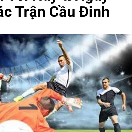
ác Trận Cầu Đinh