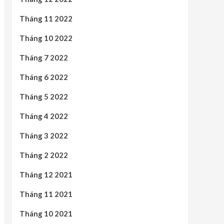
Tháng 11 2022
Tháng 10 2022
Tháng 7 2022
Tháng 6 2022
Tháng 5 2022
Tháng 4 2022
Tháng 3 2022
Tháng 2 2022
Tháng 12 2021
Tháng 11 2021
Tháng 10 2021