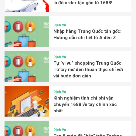
là đồ order tận gốc từ 1688!
Dịch Vụ
Nhập hàng Trung Quốc tận gốc:
Hướng dẫn chi tiết từ A đến Z
Dịch Vụ
Tự “vi vu” shopping Trung Quốc:
Từ tay mơ đến thuần thục chỉ với
vài bước đơn giản
Dịch Vụ
Kinh nghiệm tính chi phí vận
chuyển 1688 về tay chính xác
nhất
Dịch Vụ