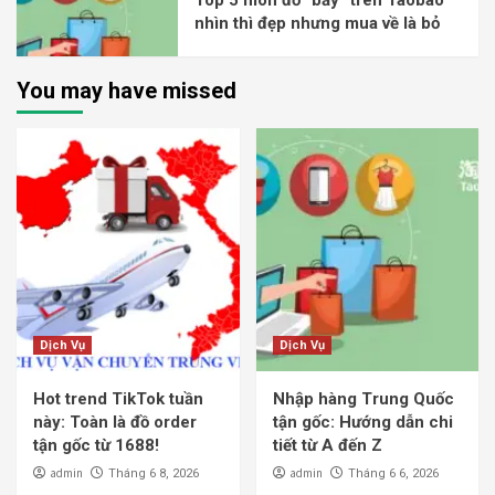
Top 5 món đồ “bẫy” trên Taobao
nhìn thì đẹp nhưng mua về là bỏ
You may have missed
Dịch Vụ
Dịch Vụ
Hot trend TikTok tuần
Nhập hàng Trung Quốc
này: Toàn là đồ order
tận gốc: Hướng dẫn chi
tận gốc từ 1688!
tiết từ A đến Z
admin
admin
Tháng 6 8, 2026
Tháng 6 6, 2026