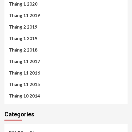
Tháng 1 2020
Tháng 11 2019
Tháng 2 2019
Tháng 1 2019
Tháng 2 2018
Tháng 11 2017
Tháng 11 2016
Tháng 11 2015
Tháng 10 2014
Categories