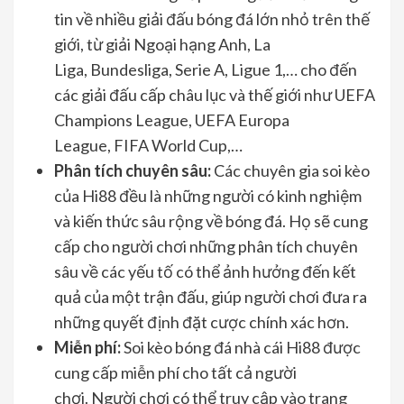
tin về nhiều giải đấu bóng đá lớn nhỏ trên thế
giới, từ giải Ngoại hạng Anh, La
Liga, Bundesliga, Serie A, Ligue 1,… cho đến
các giải đấu cấp châu lục và thế giới như UEFA
Champions League, UEFA Europa
League, FIFA World Cup,…
Phân tích chuyên sâu:
Các chuyên gia soi kèo
của Hi88 đều là những người có kinh nghiệm
và kiến thức sâu rộng về bóng đá. Họ sẽ cung
cấp cho người chơi những phân tích chuyên
sâu về các yếu tố có thể ảnh hưởng đến kết
quả của một trận đấu, giúp người chơi đưa ra
những quyết định đặt cược chính xác hơn.
Miễn phí:
Soi kèo bóng đá nhà cái Hi88 được
cung cấp miễn phí cho tất cả người
chơi. Người chơi có thể truy cập vào trang