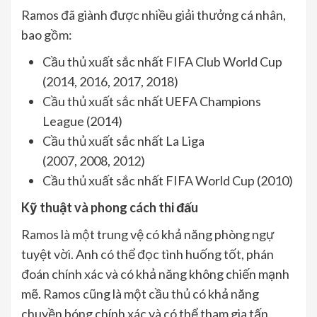
Ramos đã giành được nhiều giải thưởng cá nhân,
bao gồm:
Cầu thủ xuất sắc nhất FIFA Club World Cup
(2014, 2016, 2017, 2018)
Cầu thủ xuất sắc nhất UEFA Champions
League (2014)
Cầu thủ xuất sắc nhất La Liga
(2007, 2008, 2012)
Cầu thủ xuất sắc nhất FIFA World Cup (2010)
Kỹ thuật và phong cách thi đấu
Ramos là một trung vệ có khả năng phòng ngự
tuyệt vời. Anh có thể đọc tình huống tốt, phán
đoán chính xác và có khả năng không chiến mạnh
mẽ. Ramos cũng là một cầu thủ có khả năng
chuyền bóng chính xác và có thể tham gia tấn