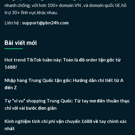
nhanh chống, với hơn 100+ domain VN , và domain quốc tế, hỗ
trợ 30+ lĩnh vực khác nhau.
Liên hệ :
support@pbn24h.com
Bài viết mới
Hot trend TikTok tuần này: Toàn là đồ order tận gốc từ
1688!
Nhập hàng Trung Quốc tận gốc: Hướng dẫn chi tiết từ A
đến Z
Tự “vi vu” shopping Trung Quốc: Từ tay mơ đến thuần thục
chỉ với vài bước đơn giản
Kinh nghiệm tính chi phí vận chuyển 1688 về tay chính xác
nhất