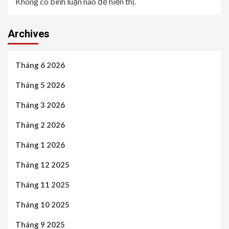
Không có bình luận nào để hiển thị.
Archives
Tháng 6 2026
Tháng 5 2026
Tháng 3 2026
Tháng 2 2026
Tháng 1 2026
Tháng 12 2025
Tháng 11 2025
Tháng 10 2025
Tháng 9 2025