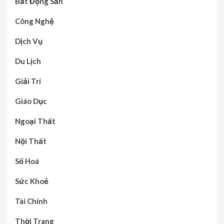
Bất Động Sản
Công Nghệ
Dịch Vụ
Du Lịch
Giải Trí
Giáo Dục
Ngoại Thất
Nội Thất
Số Hoá
Sức Khoẻ
Tài Chính
Thời Trang