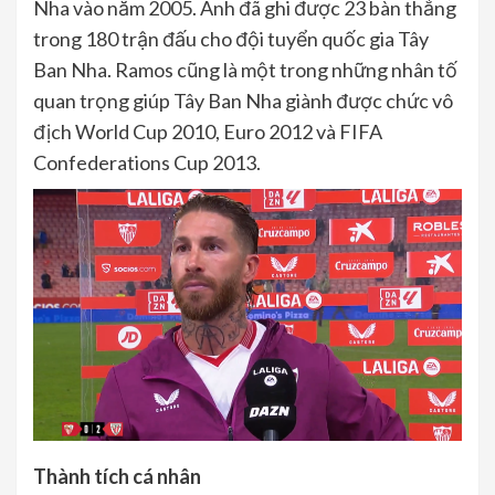
Nha vào năm 2005. Anh đã ghi được 23 bàn thắng
trong 180 trận đấu cho đội tuyển quốc gia Tây
Ban Nha. Ramos cũng là một trong những nhân tố
quan trọng giúp Tây Ban Nha giành được chức vô
địch World Cup 2010, Euro 2012 và FIFA
Confederations Cup 2013.
Thành tích cá nhân