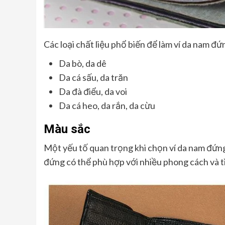
Các loại chất liệu phổ biến để làm ví da nam đ
Da bò, da dê
Da cá sấu, da trăn
Da đà điểu, da voi
Da cá heo, da rắn, da cừu
Màu sắc
Một yếu tố quan trọng khi chọn ví da nam đứng
đứng có thể phù hợp với nhiều phong cách và 