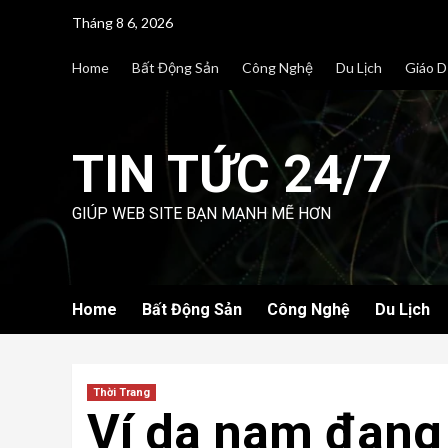
Skip
Tháng 8 6, 2026
to
content
Home
Bất Động Sản
Công Nghệ
Du Lịch
Giáo D
TIN TỨC 24/7
GIÚP WEB SITE BẠN MẠNH MẼ HƠN
Home
Bất Động Sản
Công Nghệ
Du Lịch
Thời Trang
Ví da nam đang l