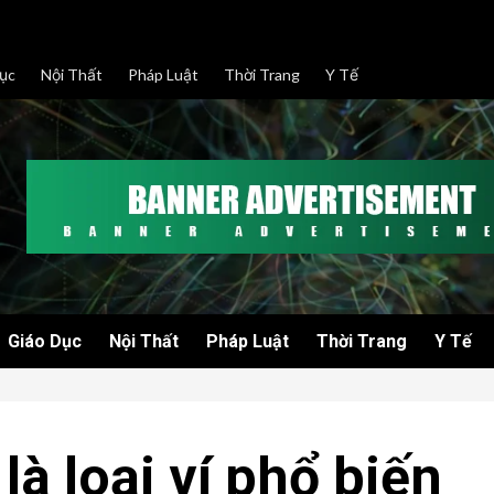
ục
Nội Thất
Pháp Luật
Thời Trang
Y Tế
Giáo Dục
Nội Thất
Pháp Luật
Thời Trang
Y Tế
à loại ví phổ biến