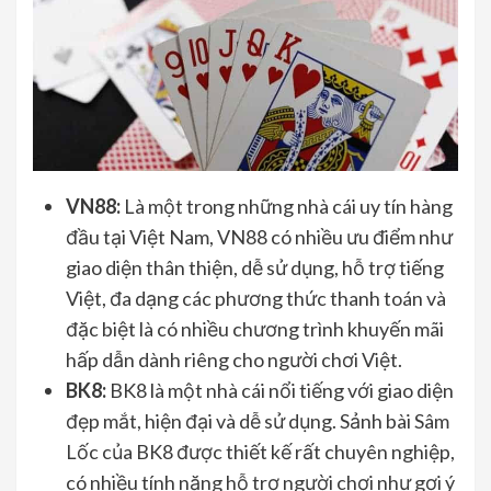
VN88:
Là một trong những nhà cái uy tín hàng
đầu tại Việt Nam, VN88 có nhiều ưu điểm như
giao diện thân thiện, dễ sử dụng, hỗ trợ tiếng
Việt, đa dạng các phương thức thanh toán và
đặc biệt là có nhiều chương trình khuyến mãi
hấp dẫn dành riêng cho người chơi Việt.
BK8:
BK8 là một nhà cái nổi tiếng với giao diện
đẹp mắt, hiện đại và dễ sử dụng. Sảnh bài Sâm
Lốc của BK8 được thiết kế rất chuyên nghiệp,
có nhiều tính năng hỗ trợ người chơi như gợi ý