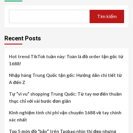
Tìm kiếm
Recent Posts
Hot trend TikTok tuần này: Toàn là đồ order tận gốc từ
1688!
Nhập hàng Trung Quốc tận gốc: Hướng dẫn chi tiết từ
A đến Z
Tự “vi vu” shopping Trung Quốc: Từ tay mơ đến thuần
thục chỉ với vài bước đơn giản
Kinh nghiệm tính chi phí vận chuyển 1688 về tay chính
xác nhất
Top 5 món đồ “bẫy” trên Taobao nhìn thì đẹp nhưng