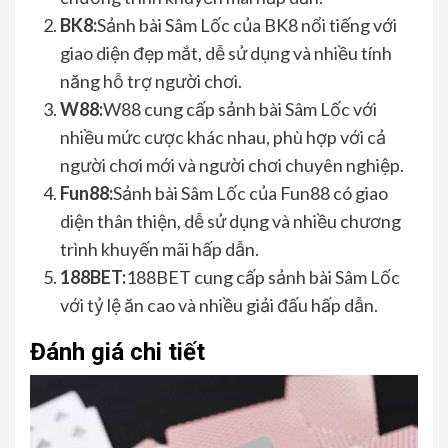
BK8:
Sảnh bài Sâm Lốc của BK8 nổi tiếng với
giao diện đẹp mắt, dễ sử dụng và nhiều tính
năng hỗ trợ người chơi.
W88:
W88 cung cấp sảnh bài Sâm Lốc với
nhiều mức cược khác nhau, phù hợp với cả
người chơi mới và người chơi chuyên nghiệp.
Fun88:
Sảnh bài Sâm Lốc của Fun88 có giao
diện thân thiện, dễ sử dụng và nhiều chương
trình khuyến mãi hấp dẫn.
188BET:
188BET cung cấp sảnh bài Sâm Lốc
với tỷ lệ ăn cao và nhiều giải đấu hấp dẫn.
Đánh giá chi tiết