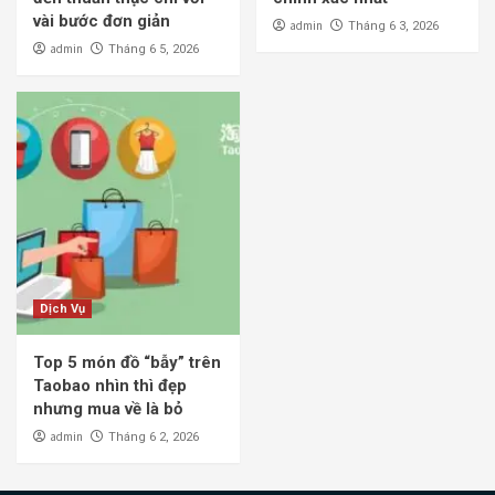
vài bước đơn giản
admin
Tháng 6 3, 2026
admin
Tháng 6 5, 2026
Dịch Vụ
Top 5 món đồ “bẫy” trên
Taobao nhìn thì đẹp
nhưng mua về là bỏ
admin
Tháng 6 2, 2026