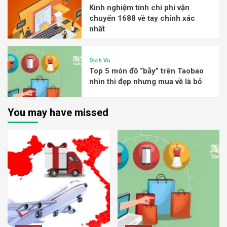
Kinh nghiệm tính chi phí vận
chuyển 1688 về tay chính xác
nhất
Dịch Vụ
Top 5 món đồ “bẫy” trên Taobao
nhìn thì đẹp nhưng mua về là bỏ
You may have missed