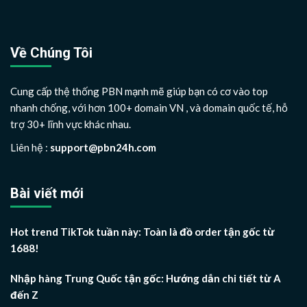
Về Chúng Tôi
Cung cấp thệ thống PBN mạnh mẽ giúp bạn có cơ vào top
nhanh chống, với hơn 100+ domain VN , và domain quốc tế, hỗ
trợ 30+ lĩnh vực khác nhau.
Liên hệ :
support@pbn24h.com
Bài viết mới
Hot trend TikTok tuần này: Toàn là đồ order tận gốc từ
1688!
Nhập hàng Trung Quốc tận gốc: Hướng dẫn chi tiết từ A
đến Z