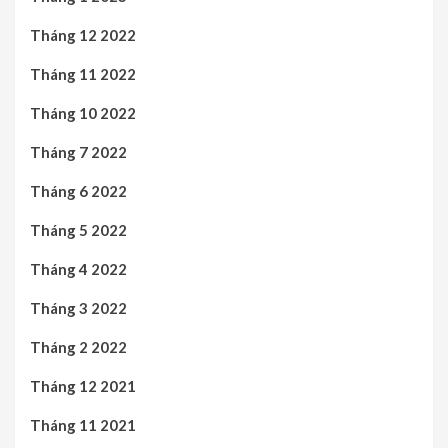
Tháng 12 2022
Tháng 11 2022
Tháng 10 2022
Tháng 7 2022
Tháng 6 2022
Tháng 5 2022
Tháng 4 2022
Tháng 3 2022
Tháng 2 2022
Tháng 12 2021
Tháng 11 2021