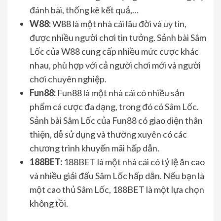
đánh bài, thống kê kết quả,…
W88:
W88 là một nhà cái lâu đời và uy tín,
được nhiều người chơi tin tưởng. Sảnh bài Sâm
Lốc của W88 cung cấp nhiều mức cược khác
nhau, phù hợp với cả người chơi mới và người
chơi chuyên nghiệp.
Fun88:
Fun88 là một nhà cái có nhiều sản
phẩm cá cược đa dạng, trong đó có Sâm Lốc.
Sảnh bài Sâm Lốc của Fun88 có giao diện thân
thiện, dễ sử dụng và thường xuyên có các
chương trình khuyến mãi hấp dẫn.
188BET:
188BET là một nhà cái có tỷ lệ ăn cao
và nhiều giải đấu Sâm Lốc hấp dẫn. Nếu bạn là
một cao thủ Sâm Lốc, 188BET là một lựa chọn
không tồi.