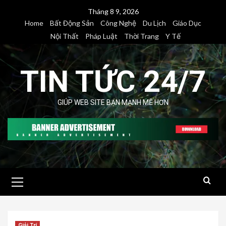
Skip
Tháng 8 9, 2026
to
Home
Bất Động Sản
Công Nghệ
Du Lịch
Giáo Dục
content
Nội Thất
Pháp Luật
Thời Trang
Y Tế
TIN TỨC 24/7
GIÚP WEB SITE BẠN MẠNH MẼ HƠN
Primary
Menu
Giải Trí