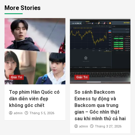
More Stories
Giải Trí
Giải Trí
Top phim Hàn Quốc có
So sánh Backcom
dàn diễn viên đẹp
Exness tự động và
không góc chết
Backcom qua trung
gian – Góc nhìn thật
admin
Tháng 5 5, 2026
sau khi mình thử cả hai
admin
Tháng 3 27, 2026