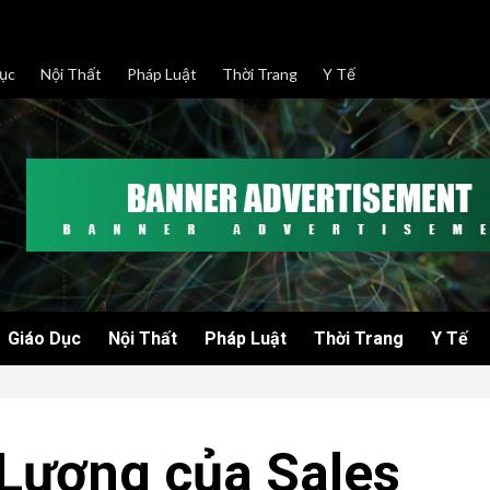
ục
Nội Thất
Pháp Luật
Thời Trang
Y Tế
Giáo Dục
Nội Thất
Pháp Luật
Thời Trang
Y Tế
Lương của Sales