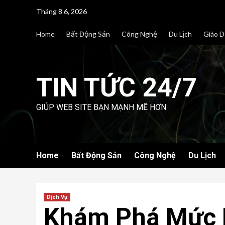
Skip
Tháng 8 6, 2026
to
content
Home
Bất Động Sản
Công Nghệ
Du Lịch
Giáo D
TIN TỨC 24/7
GIÚP WEB SITE BẠN MẠNH MẼ HƠN
Home
Bất Động Sản
Công Nghệ
Du Lịch
Dịch Vụ
Khám Phá Mức 